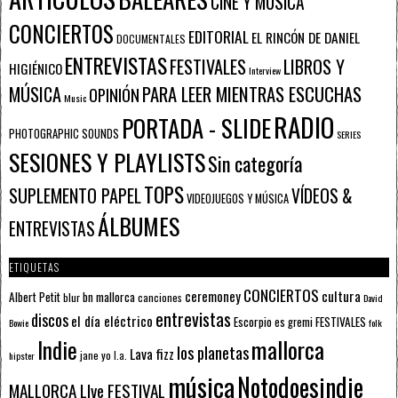
CINE Y MÚSICA
CONCIERTOS
EDITORIAL
EL RINCÓN DE DANIEL
DOCUMENTALES
ENTREVISTAS
FESTIVALES
LIBROS Y
HIGIÉNICO
Interview
PARA LEER MIENTRAS ESCUCHAS
MÚSICA
OPINIÓN
Music
RADIO
PORTADA - SLIDE
PHOTOGRAPHIC SOUNDS
SERIES
SESIONES Y PLAYLISTS
Sin categoría
TOPS
SUPLEMENTO PAPEL
VÍDEOS &
VIDEOJUEGOS Y MÚSICA
ÁLBUMES
ENTREVISTAS
ETIQUETAS
CONCIERTOS
ceremoney
cultura
Albert Petit
bn mallorca
blur
canciones
David
entrevistas
discos
el día eléctrico
Escorpio
FESTIVALES
es gremi
Bowie
folk
mallorca
Indie
los planetas
Lava fizz
jane yo
l.a.
hipster
música
Notodoesindie
MALLORCA LIve FESTIVAL