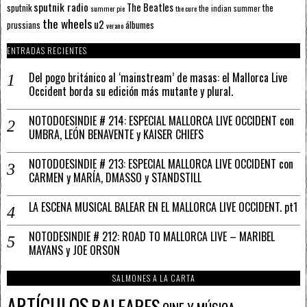
sputnik radio
The Beatles
sputnik
the
the indian summer
summer pie
the cure
the wheels
u2
álbumes
prussians
verano
ENTRADAS RECIENTES
Del pogo británico al ‘mainstream’ de masas: el Mallorca Live
Occident borda su edición más mutante y plural.
NOTODOESINDIE # 214: ESPECIAL MALLORCA LIVE OCCIDENT con
UMBRA, LEÓN BENAVENTE y KAISER CHIEFS
NOTODOESINDIE # 213: ESPECIAL MALLORCA LIVE OCCIDENT con
CARMEN y MARÍA, DMASSO y STANDSTILL
LA ESCENA MUSICAL BALEAR EN EL MALLORCA LIVE OCCIDENT. pt1
NOTODESINDIE # 212: ROAD TO MALLORCA LIVE – MARIBEL
MAYANS y JOE ORSON
SALMONES A LA CARTA
ARTÍCULOS
BALEARES