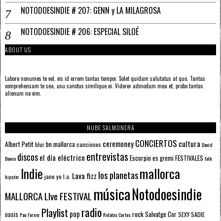
NOTODOESINDIE # 207: GENN y LA MILAGROSA
NOTODOESINDIE # 206: ESPECIAL SILOÉ
ABOUT US
Labore nonumes te vel, vis id errem tantas tempor. Solet quidam salutatus at quo. Tantas
comprehensam te sea, usu sanctus similique ei. Viderer admodum mea et, probo tantas
alienum ne vim.
NUBE SALMONERA
CONCIERTOS
ceremoney
cultura
Albert Petit
bn mallorca
blur
canciones
David
entrevistas
discos
el día eléctrico
Escorpio
FESTIVALES
es gremi
Bowie
folk
mallorca
Indie
los planetas
Lava fizz
jane yo
l.a.
hipster
música
Notodoesindie
MALLORCA LIve FESTIVAL
radio
Playlist
pop
rock
Salvatge Cor
oasis
SEXY SADIE
Pau Forner
Relatos Cortos