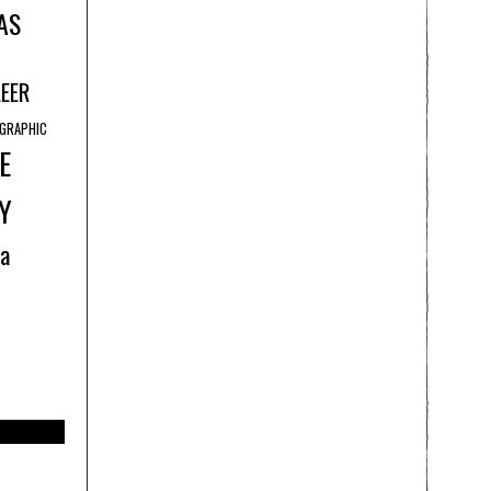
AS
LEER
GRAPHIC
E
Y
ía