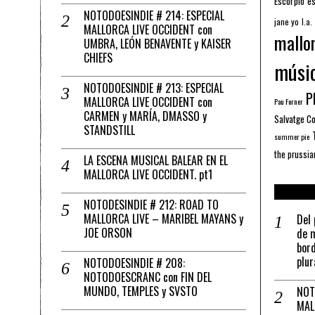
Escorpio
es
NOTODOESINDIE # 214: ESPECIAL
jane yo
l.a.
MALLORCA LIVE OCCIDENT con
mallo
UMBRA, LEÓN BENAVENTE y KAISER
CHIEFS
músi
NOTODOESINDIE # 213: ESPECIAL
Pl
MALLORCA LIVE OCCIDENT con
Pau Forner
CARMEN y MARÍA, DMASSO y
Salvatge C
STANDSTILL
summer pie
the prussia
LA ESCENA MUSICAL BALEAR EN EL
MALLORCA LIVE OCCIDENT. pt1
NOTODESINDIE # 212: ROAD TO
MALLORCA LIVE – MARIBEL MAYANS y
Del 
JOE ORSON
de m
bord
plur
NOTODOESINDIE # 208:
NOTODOESCRANC con FIN DEL
MUNDO, TEMPLES y SVSTO
NOT
MAL