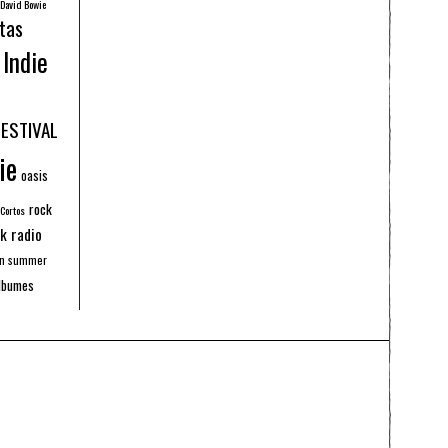
David Bowie
tas
Indie
FESTIVAL
ie
oasis
rock
 Cortos
k radio
an summer
lbumes