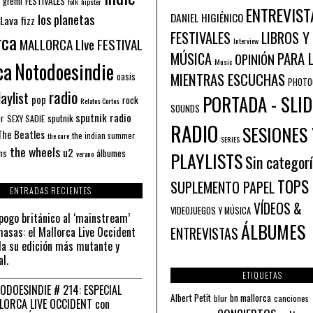
FESTIVALES
 gremi
folk
hipster
ENTREVIST
los planetas
DANIEL HIGIÉNICO
Lava fizz
FESTIVALES
LIBROS Y
rca
MALLORCA LIve FESTIVAL
Interview
PARA 
MÚSICA
OPINIÓN
ca
Music
Notodoesindie
MIENTRAS ESCUCHAS
oasis
PHOTO
radio
aylist
PORTADA - SLID
pop
rock
Relatos Cortos
SOUNDS
sputnik radio
or
sputnik
SEXY SADIE
RADIO
SESIONES 
The Beatles
the indian summer
the cure
SERIES
the wheels
u2
álbumes
ns
PLAYLISTS
verano
Sin categor
TOPS
SUPLEMENTO PAPEL
ENTRADAS RECIENTES
VÍDEOS &
VIDEOJUEGOS Y MÚSICA
pogo británico al ‘mainstream’
ÁLBUMES
asas: el Mallorca Live Occident
ENTREVISTAS
a su edición más mutante y
al.
ETIQUETAS
ODOESINDIE # 214: ESPECIAL
Albert Petit
bn mallorca
blur
canciones
LORCA LIVE OCCIDENT con