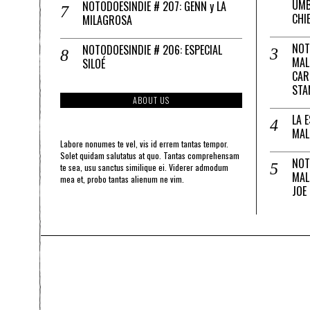
UMB
NOTODOESINDIE # 207: GENN y LA
CHI
MILAGROSA
NOT
NOTODOESINDIE # 206: ESPECIAL
MAL
SILOÉ
CAR
STA
ABOUT US
LA 
MAL
Labore nonumes te vel, vis id errem tantas tempor.
Solet quidam salutatus at quo. Tantas comprehensam
NOT
te sea, usu sanctus similique ei. Viderer admodum
MAL
mea et, probo tantas alienum ne vim.
JOE