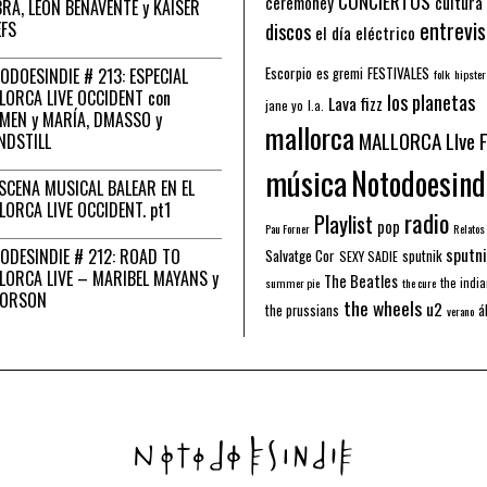
CONCIERTOS
ceremoney
cultura
RA, LEÓN BENAVENTE y KAISER
entrevis
EFS
discos
el día eléctrico
Escorpio
FESTIVALES
ODOESINDIE # 213: ESPECIAL
es gremi
folk
hipster
LORCA LIVE OCCIDENT con
los planetas
Lava fizz
jane yo
l.a.
MEN y MARÍA, DMASSO y
mallorca
MALLORCA LIve 
NDSTILL
música
Notodoesind
ESCENA MUSICAL BALEAR EN EL
LORCA LIVE OCCIDENT. pt1
radio
Playlist
pop
Pau Forner
Relatos
sputni
ODESINDIE # 212: ROAD TO
Salvatge Cor
sputnik
SEXY SADIE
LORCA LIVE – MARIBEL MAYANS y
The Beatles
the indi
summer pie
the cure
 ORSON
the wheels
u2
á
the prussians
verano