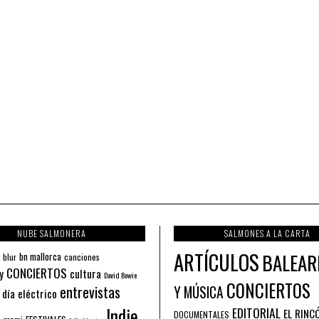
NUBE SALMONERA
SALMONES A LA CARTA
ARTÍCULOS
BALEAR
bn mallorca
blur
canciones
CONCIERTOS
y
cultura
David Bowie
CONCIERTOS
entrevistas
Y MÚSICA
 día eléctrico
Indie
EDITORIAL
EL RINC
DOCUMENTALES