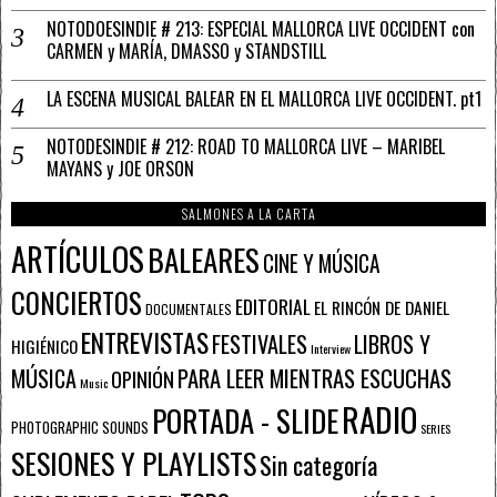
NOTODOESINDIE # 213: ESPECIAL MALLORCA LIVE OCCIDENT con
CARMEN y MARÍA, DMASSO y STANDSTILL
LA ESCENA MUSICAL BALEAR EN EL MALLORCA LIVE OCCIDENT. pt1
NOTODESINDIE # 212: ROAD TO MALLORCA LIVE – MARIBEL
MAYANS y JOE ORSON
SALMONES A LA CARTA
ARTÍCULOS
BALEARES
CINE Y MÚSICA
CONCIERTOS
EDITORIAL
EL RINCÓN DE DANIEL
DOCUMENTALES
ENTREVISTAS
FESTIVALES
LIBROS Y
HIGIÉNICO
Interview
PARA LEER MIENTRAS ESCUCHAS
MÚSICA
OPINIÓN
Music
RADIO
PORTADA - SLIDE
PHOTOGRAPHIC SOUNDS
SERIES
SESIONES Y PLAYLISTS
Sin categoría