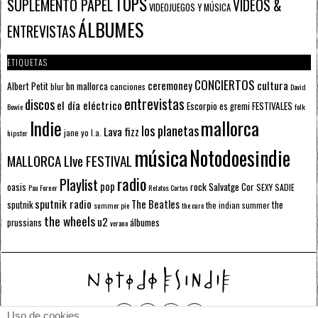
TOPS
SUPLEMENTO PAPEL
VÍDEOS &
VIDEOJUEGOS Y MÚSICA
ÁLBUMES
ENTREVISTAS
ETIQUETAS
CONCIERTOS
ceremoney
cultura
Albert Petit
bn mallorca
blur
canciones
David
entrevistas
discos
el día eléctrico
Escorpio
FESTIVALES
es gremi
Bowie
folk
mallorca
Indie
los planetas
Lava fizz
jane yo
l.a.
hipster
música
Notodoesindie
MALLORCA LIve FESTIVAL
radio
Playlist
pop
rock
Salvatge Cor
oasis
SEXY SADIE
Pau Forner
Relatos Cortos
sputnik radio
The Beatles
sputnik
the
the indian summer
summer pie
the cure
the wheels
u2
álbumes
prussians
verano
Uso de cookies