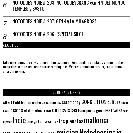
NOTODOESINDIE # 208: NOTODOESCRANC con FIN DEL MUNDO,
TEMPLES y SVSTO
NOTODOESINDIE # 207: GENN y LA MILAGROSA
NOTODOESINDIE # 206: ESPECIAL SILOÉ
ABOUT US
Labore nonumes te vel, vis id errem tantas tempor. Solet quidam salutatus at quo. Tantas
comprehensam te sea, usu sanctus similique ei. Viderer admodum mea et, probo tantas
alienum ne vim.
NUBE SALMONERA
CONCIERTOS
ceremoney
cultura
Albert Petit
bn mallorca
blur
canciones
David
entrevistas
discos
el día eléctrico
Escorpio
FESTIVALES
es gremi
Bowie
folk
mallorca
Indie
los planetas
Lava fizz
jane yo
l.a.
hipster
música
Notodoesindie