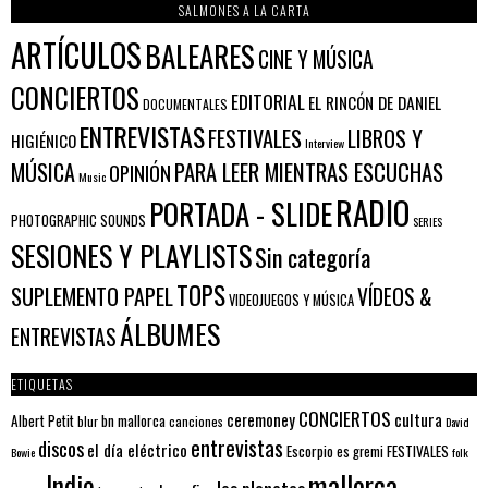
SALMONES A LA CARTA
ARTÍCULOS
BALEARES
CINE Y MÚSICA
CONCIERTOS
EDITORIAL
EL RINCÓN DE DANIEL
DOCUMENTALES
ENTREVISTAS
FESTIVALES
LIBROS Y
HIGIÉNICO
Interview
PARA LEER MIENTRAS ESCUCHAS
MÚSICA
OPINIÓN
Music
RADIO
PORTADA - SLIDE
PHOTOGRAPHIC SOUNDS
SERIES
SESIONES Y PLAYLISTS
Sin categoría
TOPS
SUPLEMENTO PAPEL
VÍDEOS &
VIDEOJUEGOS Y MÚSICA
ÁLBUMES
ENTREVISTAS
ETIQUETAS
CONCIERTOS
ceremoney
cultura
Albert Petit
bn mallorca
blur
canciones
David
entrevistas
discos
el día eléctrico
Escorpio
FESTIVALES
es gremi
Bowie
folk
mallorca
Indie