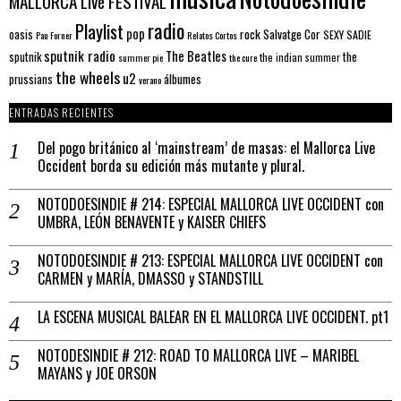
MALLORCA LIve FESTIVAL
radio
Playlist
pop
rock
Salvatge Cor
oasis
SEXY SADIE
Pau Forner
Relatos Cortos
sputnik radio
The Beatles
sputnik
the
the indian summer
summer pie
the cure
the wheels
u2
álbumes
prussians
verano
ENTRADAS RECIENTES
Del pogo británico al ‘mainstream’ de masas: el Mallorca Live
Occident borda su edición más mutante y plural.
NOTODOESINDIE # 214: ESPECIAL MALLORCA LIVE OCCIDENT con
UMBRA, LEÓN BENAVENTE y KAISER CHIEFS
NOTODOESINDIE # 213: ESPECIAL MALLORCA LIVE OCCIDENT con
CARMEN y MARÍA, DMASSO y STANDSTILL
LA ESCENA MUSICAL BALEAR EN EL MALLORCA LIVE OCCIDENT. pt1
NOTODESINDIE # 212: ROAD TO MALLORCA LIVE – MARIBEL
MAYANS y JOE ORSON