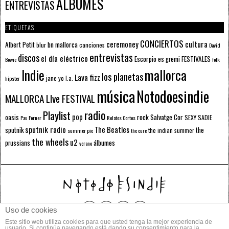
ÁLBUMES
ENTREVISTAS
ETIQUETAS
CONCIERTOS
ceremoney
cultura
Albert Petit
bn mallorca
blur
canciones
David
entrevistas
discos
el día eléctrico
Escorpio
FESTIVALES
es gremi
Bowie
folk
mallorca
Indie
los planetas
Lava fizz
jane yo
l.a.
hipster
música
Notodoesindie
MALLORCA LIve FESTIVAL
radio
Playlist
pop
rock
Salvatge Cor
oasis
SEXY SADIE
Pau Forner
Relatos Cortos
sputnik radio
The Beatles
sputnik
the
the indian summer
summer pie
the cure
the wheels
u2
álbumes
prussians
verano
Uso de cookies
Este sitio web utiliza cookies para que usted tenga la mejor experiencia de
© 2014 Todos los derechos reservados.
usuario. Si continúa navegando está dando su consentimiento para la