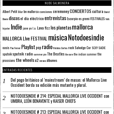
NUBE SALMONERA
CONCIERTOS
ceremoney
cultura
Albert Petit
bn mallorca
blur
canciones
David
entrevistas
discos
el día eléctrico
Escorpio
FESTIVALES
es gremi
Bowie
folk
mallorca
Indie
los planetas
Lava fizz
jane yo
l.a.
hipster
música
Notodoesindie
MALLORCA LIve FESTIVAL
radio
Playlist
pop
rock
Salvatge Cor
oasis
SEXY SADIE
Pau Forner
Relatos Cortos
sputnik radio
The Beatles
sputnik
the
the indian summer
summer pie
the cure
the wheels
u2
álbumes
prussians
verano
ENTRADAS RECIENTES
Del pogo británico al ‘mainstream’ de masas: el Mallorca Live
Occident borda su edición más mutante y plural.
NOTODOESINDIE # 214: ESPECIAL MALLORCA LIVE OCCIDENT con
UMBRA, LEÓN BENAVENTE y KAISER CHIEFS
NOTODOESINDIE # 213: ESPECIAL MALLORCA LIVE OCCIDENT con