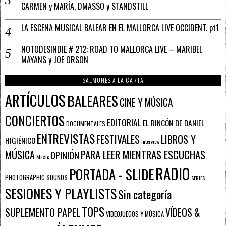
CARMEN y MARÍA, DMASSO y STANDSTILL
LA ESCENA MUSICAL BALEAR EN EL MALLORCA LIVE OCCIDENT. pt1
NOTODESINDIE # 212: ROAD TO MALLORCA LIVE – MARIBEL
MAYANS y JOE ORSON
SALMONES A LA CARTA
ARTÍCULOS
BALEARES
CINE Y MÚSICA
CONCIERTOS
EDITORIAL
EL RINCÓN DE DANIEL
DOCUMENTALES
ENTREVISTAS
FESTIVALES
LIBROS Y
HIGIÉNICO
Interview
PARA LEER MIENTRAS ESCUCHAS
MÚSICA
OPINIÓN
Music
RADIO
PORTADA - SLIDE
PHOTOGRAPHIC SOUNDS
SERIES
SESIONES Y PLAYLISTS
Sin categoría
TOPS
SUPLEMENTO PAPEL
VÍDEOS &
VIDEOJUEGOS Y MÚSICA