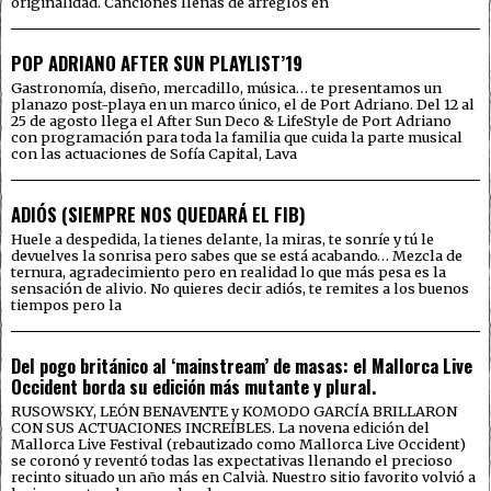
originalidad. Canciones llenas de arreglos en
POP ADRIANO AFTER SUN PLAYLIST’19
Gastronomía, diseño, mercadillo, música… te presentamos un
planazo post-playa en un marco único, el de Port Adriano. Del 12 al
25 de agosto llega el After Sun Deco & LifeStyle de Port Adriano
con programación para toda la familia que cuida la parte musical
con las actuaciones de Sofía Capital, Lava
ADIÓS (SIEMPRE NOS QUEDARÁ EL FIB)
Huele a despedida, la tienes delante, la miras, te sonríe y tú le
devuelves la sonrisa pero sabes que se está acabando… Mezcla de
ternura, agradecimiento pero en realidad lo que más pesa es la
sensación de alivio. No quieres decir adiós, te remites a los buenos
tiempos pero la
Del pogo británico al ‘mainstream’ de masas: el Mallorca Live
Occident borda su edición más mutante y plural.
RUSOWSKY, LEÓN BENAVENTE y KOMODO GARCÍA BRILLARON
CON SUS ACTUACIONES INCREÍBLES. La novena edición del
Mallorca Live Festival (rebautizado como Mallorca Live Occident)
se coronó y reventó todas las expectativas llenando el precioso
recinto situado un año más en Calvià. Nuestro sitio favorito volvió a