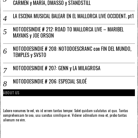
CARMEN y MARÍA, DMASSO y STANDSTILL
LA ESCENA MUSICAL BALEAR EN EL MALLORCA LIVE OCCIDENT. pt1
NOTODESINDIE # 212: ROAD TO MALLORCA LIVE – MARIBEL
MAYANS y JOE ORSON
NOTODOESINDIE # 208: NOTODOESCRANC con FIN DEL MUNDO,
TEMPLES y SVSTO
NOTODOESINDIE # 207: GENN y LA MILAGROSA
NOTODOESINDIE # 206: ESPECIAL SILOÉ
ABOUT US
Labore nonumes te vel, vis id errem tantas tempor. Solet quidam salutatus at quo. Tantas
comprehensam te sea, usu sanctus similique ei. Viderer admodum mea et, probo tantas
alienum ne vim.