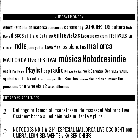
NUBE SALMONERA
CONCIERTOS
ceremoney
cultura
Albert Petit
bn mallorca
blur
canciones
David
entrevistas
discos
el día eléctrico
Escorpio
FESTIVALES
es gremi
Bowie
folk
mallorca
Indie
los planetas
Lava fizz
jane yo
l.a.
hipster
música
Notodoesindie
MALLORCA LIve FESTIVAL
radio
Playlist
pop
rock
Salvatge Cor
oasis
SEXY SADIE
Pau Forner
Relatos Cortos
sputnik radio
The Beatles
sputnik
the
the indian summer
summer pie
the cure
the wheels
u2
álbumes
prussians
verano
ENTRADAS RECIENTES
Del pogo británico al ‘mainstream’ de masas: el Mallorca Live
Occident borda su edición más mutante y plural.
NOTODOESINDIE # 214: ESPECIAL MALLORCA LIVE OCCIDENT con
UMBRA, LEÓN BENAVENTE y KAISER CHIEFS