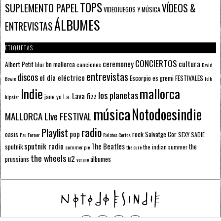
TOPS
SUPLEMENTO PAPEL
VÍDEOS &
VIDEOJUEGOS Y MÚSICA
ÁLBUMES
ENTREVISTAS
ETIQUETAS
CONCIERTOS
ceremoney
cultura
Albert Petit
bn mallorca
blur
canciones
David
entrevistas
discos
el día eléctrico
Escorpio
FESTIVALES
es gremi
Bowie
folk
mallorca
Indie
los planetas
Lava fizz
jane yo
l.a.
hipster
música
Notodoesindie
MALLORCA LIve FESTIVAL
radio
Playlist
pop
rock
Salvatge Cor
oasis
SEXY SADIE
Pau Forner
Relatos Cortos
sputnik radio
The Beatles
sputnik
the
the indian summer
summer pie
the cure
the wheels
u2
álbumes
prussians
verano