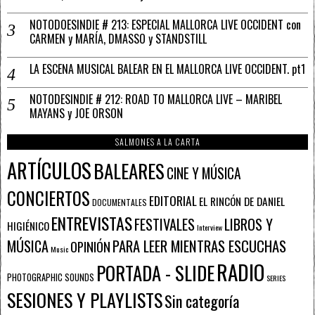
NOTODOESINDIE # 213: ESPECIAL MALLORCA LIVE OCCIDENT con
CARMEN y MARÍA, DMASSO y STANDSTILL
LA ESCENA MUSICAL BALEAR EN EL MALLORCA LIVE OCCIDENT. pt1
NOTODESINDIE # 212: ROAD TO MALLORCA LIVE – MARIBEL
MAYANS y JOE ORSON
SALMONES A LA CARTA
ARTÍCULOS
BALEARES
CINE Y MÚSICA
CONCIERTOS
EDITORIAL
EL RINCÓN DE DANIEL
DOCUMENTALES
ENTREVISTAS
FESTIVALES
LIBROS Y
HIGIÉNICO
Interview
PARA LEER MIENTRAS ESCUCHAS
MÚSICA
OPINIÓN
Music
RADIO
PORTADA - SLIDE
PHOTOGRAPHIC SOUNDS
SERIES
SESIONES Y PLAYLISTS
Sin categoría