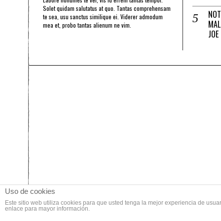
Solet quidam salutatus at quo. Tantas comprehensam
NOT
te sea, usu sanctus similique ei. Viderer admodum
MAL
mea et, probo tantas alienum ne vim.
JOE
Uso de cookies
Este sitio web utiliza cookies para que usted tenga la mejor experiencia de us
enlace para mayor información.