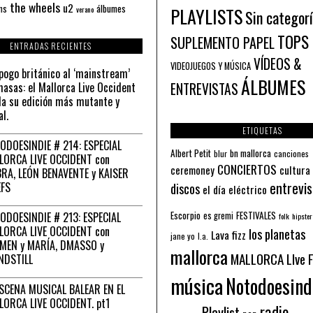
the wheels
u2
álbumes
ns
PLAYLISTS
verano
Sin categor
TOPS
SUPLEMENTO PAPEL
ENTRADAS RECIENTES
VÍDEOS &
VIDEOJUEGOS Y MÚSICA
pogo británico al ‘mainstream’
ÁLBUMES
asas: el Mallorca Live Occident
ENTREVISTAS
a su edición más mutante y
al.
ETIQUETAS
ODOESINDIE # 214: ESPECIAL
Albert Petit
bn mallorca
blur
canciones
LORCA LIVE OCCIDENT con
CONCIERTOS
ceremoney
cultura
RA, LEÓN BENAVENTE y KAISER
entrevis
EFS
discos
el día eléctrico
Escorpio
FESTIVALES
ODOESINDIE # 213: ESPECIAL
es gremi
folk
hipster
LORCA LIVE OCCIDENT con
los planetas
Lava fizz
jane yo
l.a.
MEN y MARÍA, DMASSO y
mallorca
MALLORCA LIve 
NDSTILL
música
Notodoesind
ESCENA MUSICAL BALEAR EN EL
LORCA LIVE OCCIDENT. pt1
radio
Playlist