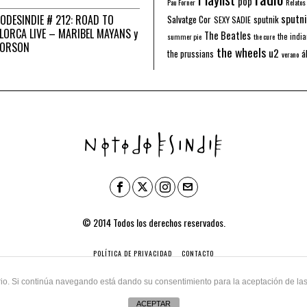
pop
Pau Forner
Relatos
sputni
ODESINDIE # 212: ROAD TO
Salvatge Cor
sputnik
SEXY SADIE
LORCA LIVE – MARIBEL MAYANS y
The Beatles
the indi
summer pie
the cure
 ORSON
the wheels
u2
á
the prussians
verano
© 2014 Todos los derechos reservados.
POLÍTICA DE PRIVACIDAD
CONTACTO
uario. Si continúa navegando está dando su consentimiento para la aceptación de l
ACEPTAR