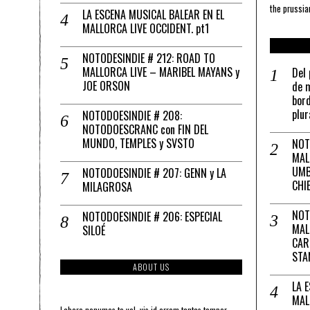
the prussia
LA ESCENA MUSICAL BALEAR EN EL
MALLORCA LIVE OCCIDENT. pt1
NOTODESINDIE # 212: ROAD TO
MALLORCA LIVE – MARIBEL MAYANS y
Del 
JOE ORSON
de m
bord
plur
NOTODOESINDIE # 208:
NOTODOESCRANC con FIN DEL
MUNDO, TEMPLES y SVSTO
NOT
MAL
UMB
NOTODOESINDIE # 207: GENN y LA
CHI
MILAGROSA
NOT
NOTODOESINDIE # 206: ESPECIAL
MAL
SILOÉ
CAR
STA
ABOUT US
LA 
MAL
Labore nonumes te vel, vis id errem tantas tempor.