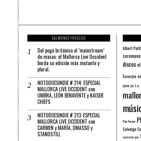
SALMONES FRESCOS
Albert Petit
Del pogo británico al ‘mainstream’
ceremone
de masas: el Mallorca Live Occident
borda su edición más mutante y
discos
el
plural.
Escorpio
es
NOTODOESINDIE # 214: ESPECIAL
jane yo
l.a.
MALLORCA LIVE OCCIDENT con
mallo
UMBRA, LEÓN BENAVENTE y KAISER
CHIEFS
músi
NOTODOESINDIE # 213: ESPECIAL
Pl
MALLORCA LIVE OCCIDENT con
Pau Forner
CARMEN y MARÍA, DMASSO y
Salvatge C
STANDSTILL
summer pie