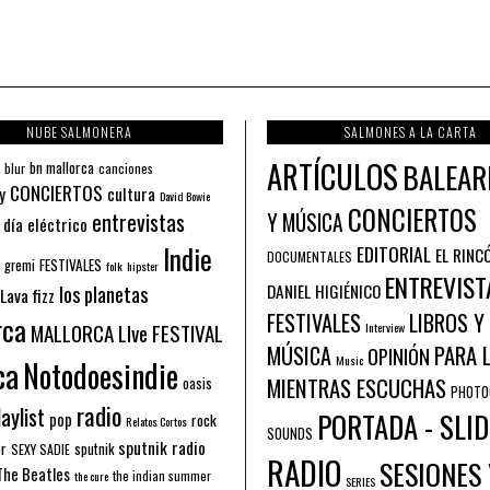
NUBE SALMONERA
SALMONES A LA CARTA
ARTÍCULOS
BALEAR
bn mallorca
blur
canciones
CONCIERTOS
y
cultura
David Bowie
CONCIERTOS
entrevistas
Y MÚSICA
 día eléctrico
Indie
EDITORIAL
EL RINC
DOCUMENTALES
FESTIVALES
 gremi
folk
hipster
ENTREVIST
los planetas
DANIEL HIGIÉNICO
Lava fizz
FESTIVALES
LIBROS Y
rca
MALLORCA LIve FESTIVAL
Interview
PARA 
MÚSICA
OPINIÓN
ca
Music
Notodoesindie
MIENTRAS ESCUCHAS
oasis
PHOTO
radio
aylist
PORTADA - SLID
pop
rock
Relatos Cortos
SOUNDS
sputnik radio
or
sputnik
SEXY SADIE
RADIO
SESIONES 
The Beatles
the indian summer
the cure
SERIES