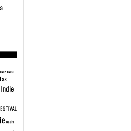
ía
David Bowie
tas
Indie
FESTIVAL
ie
oasis