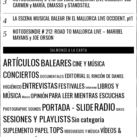
CARMEN y MARÍA, DMASSO y STANDSTILL
LA ESCENA MUSICAL BALEAR EN EL MALLORCA LIVE OCCIDENT. pt1
NOTODESINDIE # 212: ROAD TO MALLORCA LIVE – MARIBEL
MAYANS y JOE ORSON
SALMONES A LA CARTA
ARTÍCULOS
BALEARES
CINE Y MÚSICA
CONCIERTOS
EDITORIAL
EL RINCÓN DE DANIEL
DOCUMENTALES
ENTREVISTAS
FESTIVALES
LIBROS Y
HIGIÉNICO
Interview
PARA LEER MIENTRAS ESCUCHAS
MÚSICA
OPINIÓN
Music
RADIO
PORTADA - SLIDE
PHOTOGRAPHIC SOUNDS
SERIES
SESIONES Y PLAYLISTS
Sin categoría
TOPS
SUPLEMENTO PAPEL
VÍDEOS &
VIDEOJUEGOS Y MÚSICA