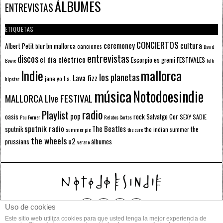
ÁLBUMES
ENTREVISTAS
ETIQUETAS
CONCIERTOS
ceremoney
cultura
Albert Petit
bn mallorca
blur
canciones
David
entrevistas
discos
el día eléctrico
Escorpio
FESTIVALES
es gremi
Bowie
folk
mallorca
Indie
los planetas
Lava fizz
jane yo
l.a.
hipster
música
Notodoesindie
MALLORCA LIve FESTIVAL
radio
Playlist
pop
rock
Salvatge Cor
oasis
SEXY SADIE
Pau Forner
Relatos Cortos
sputnik radio
The Beatles
sputnik
the
the indian summer
summer pie
the cure
the wheels
u2
álbumes
prussians
verano
Uso de cookies
Este sitio web utiliza cookies para que usted tenga la mejor experiencia de