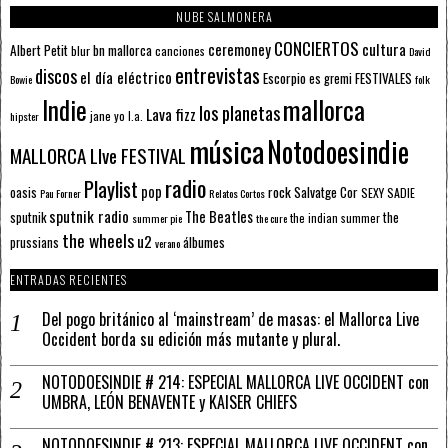
NUBE SALMONERA
CONCIERTOS
ceremoney
cultura
Albert Petit
bn mallorca
blur
canciones
David
entrevistas
discos
el día eléctrico
Escorpio
FESTIVALES
es gremi
Bowie
folk
mallorca
Indie
los planetas
Lava fizz
jane yo
l.a.
hipster
música
Notodoesindie
MALLORCA LIve FESTIVAL
radio
Playlist
pop
rock
Salvatge Cor
oasis
SEXY SADIE
Pau Forner
Relatos Cortos
sputnik radio
The Beatles
sputnik
the
the indian summer
summer pie
the cure
the wheels
u2
álbumes
prussians
verano
ENTRADAS RECIENTES
Del pogo británico al ‘mainstream’ de masas: el Mallorca Live
Occident borda su edición más mutante y plural.
NOTODOESINDIE # 214: ESPECIAL MALLORCA LIVE OCCIDENT con
UMBRA, LEÓN BENAVENTE y KAISER CHIEFS
NOTODOESINDIE # 213: ESPECIAL MALLORCA LIVE OCCIDENT con