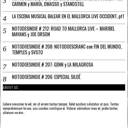
CARMEN y MARÍA, DMASSO y STANDSTILL
LA ESCENA MUSICAL BALEAR EN EL MALLORCA LIVE OCCIDENT. pt1
NOTODESINDIE # 212: ROAD TO MALLORCA LIVE – MARIBEL
MAYANS y JOE ORSON
NOTODOESINDIE # 208: NOTODOESCRANC con FIN DEL MUNDO,
TEMPLES y SVSTO
NOTODOESINDIE # 207: GENN y LA MILAGROSA
NOTODOESINDIE # 206: ESPECIAL SILOÉ
ABOUT US
Labore nonumes te vel, vis id errem tantas tempor. Solet quidam salutatus at quo. Tantas
comprehensam te sea, usu sanctus similique ei. Viderer admodum mea et, probo tantas
alienum ne vim.