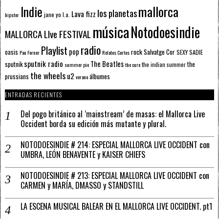
mallorca
Indie
los planetas
Lava fizz
jane yo
l.a.
hipster
música
Notodoesindie
MALLORCA LIve FESTIVAL
radio
Playlist
pop
rock
Salvatge Cor
oasis
SEXY SADIE
Pau Forner
Relatos Cortos
sputnik radio
The Beatles
sputnik
the
the indian summer
summer pie
the cure
the wheels
u2
álbumes
prussians
verano
ENTRADAS RECIENTES
Del pogo británico al ‘mainstream’ de masas: el Mallorca Live
Occident borda su edición más mutante y plural.
NOTODOESINDIE # 214: ESPECIAL MALLORCA LIVE OCCIDENT con
UMBRA, LEÓN BENAVENTE y KAISER CHIEFS
NOTODOESINDIE # 213: ESPECIAL MALLORCA LIVE OCCIDENT con
CARMEN y MARÍA, DMASSO y STANDSTILL
LA ESCENA MUSICAL BALEAR EN EL MALLORCA LIVE OCCIDENT. pt1