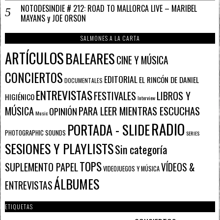
NOTODESINDIE # 212: ROAD TO MALLORCA LIVE – MARIBEL
MAYANS y JOE ORSON
SALMONES A LA CARTA
ARTÍCULOS
BALEARES
CINE Y MÚSICA
CONCIERTOS
EDITORIAL
EL RINCÓN DE DANIEL
DOCUMENTALES
ENTREVISTAS
FESTIVALES
LIBROS Y
HIGIÉNICO
Interview
PARA LEER MIENTRAS ESCUCHAS
MÚSICA
OPINIÓN
Music
RADIO
PORTADA - SLIDE
PHOTOGRAPHIC SOUNDS
SERIES
SESIONES Y PLAYLISTS
Sin categoría
TOPS
SUPLEMENTO PAPEL
VÍDEOS &
VIDEOJUEGOS Y MÚSICA
ÁLBUMES
ENTREVISTAS
ETIQUETAS