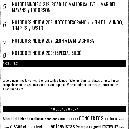
NOTODESINDIE # 212: ROAD TO MALLORCA LIVE – MARIBEL
MAYANS y JOE ORSON
NOTODOESINDIE # 208: NOTODOESCRANC con FIN DEL MUNDO,
TEMPLES y SVSTO
NOTODOESINDIE # 207: GENN y LA MILAGROSA
NOTODOESINDIE # 206: ESPECIAL SILOÉ
ABOUT US
Labore nonumes te vel, vis id errem tantas tempor. Solet quidam salutatus at quo. Tantas
comprehensam te sea, usu sanctus similique ei. Viderer admodum mea et, probo tantas
alienum ne vim.
NUBE SALMONERA
CONCIERTOS
ceremoney
cultura
Albert Petit
bn mallorca
blur
canciones
David
entrevistas
discos
el día eléctrico
Escorpio
FESTIVALES
es gremi
Bowie
folk