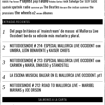
radio
Playlist
pop
rock
Salvatge Cor
oasis
SEXY SADIE
Pau Forner
Relatos Cortos
sputnik radio
The Beatles
sputnik
the
the indian summer
summer pie
the cure
the wheels
u2
álbumes
prussians
verano
ENTRADAS RECIENTES
Del pogo británico al ‘mainstream’ de masas: el Mallorca Live
Occident borda su edición más mutante y plural.
NOTODOESINDIE # 214: ESPECIAL MALLORCA LIVE OCCIDENT con
UMBRA, LEÓN BENAVENTE y KAISER CHIEFS
NOTODOESINDIE # 213: ESPECIAL MALLORCA LIVE OCCIDENT con
CARMEN y MARÍA, DMASSO y STANDSTILL
LA ESCENA MUSICAL BALEAR EN EL MALLORCA LIVE OCCIDENT. pt1
NOTODESINDIE # 212: ROAD TO MALLORCA LIVE – MARIBEL
MAYANS y JOE ORSON
SALMONES A LA CARTA