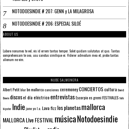
NOTODOESINDIE # 207: GENN y LA MILAGROSA
NOTODOESINDIE # 206: ESPECIAL SILOÉ
ABOUT US
Labore nonumes te vel, vis id errem tantas tempor. Solet quidam salutatus at quo. Tantas
comprehensam te sea, usu sanctus similique ei. Viderer admodum mea et, probo tantas
alienum ne vim.
NUBE SALMONERA
CONCIERTOS
ceremoney
cultura
Albert Petit
bn mallorca
blur
canciones
David
entrevistas
discos
el día eléctrico
Escorpio
FESTIVALES
es gremi
Bowie
folk
mallorca
Indie
los planetas
Lava fizz
jane yo
l.a.
hipster
música
Notodoesindie
MALLORCA LIve FESTIVAL