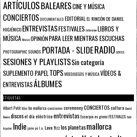
ARTÍCULOS
BALEARES
CINE Y MÚSICA
CONCIERTOS
EDITORIAL
EL RINCÓN DE DANIEL
DOCUMENTALES
ENTREVISTAS
FESTIVALES
LIBROS Y
HIGIÉNICO
Interview
PARA LEER MIENTRAS ESCUCHAS
MÚSICA
OPINIÓN
Music
RADIO
PORTADA - SLIDE
PHOTOGRAPHIC SOUNDS
SERIES
SESIONES Y PLAYLISTS
Sin categoría
TOPS
SUPLEMENTO PAPEL
VÍDEOS &
VIDEOJUEGOS Y MÚSICA
ÁLBUMES
ENTREVISTAS
ETIQUETAS
CONCIERTOS
ceremoney
cultura
Albert Petit
bn mallorca
blur
canciones
David
entrevistas
discos
el día eléctrico
Escorpio
FESTIVALES
es gremi
Bowie
folk
mallorca
Indie
los planetas
Lava fizz
jane yo
l.a.
hipster