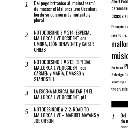
Albert Petit
Del pogo británico al ‘mainstream’
ceremone
de masas: el Mallorca Live Occident
borda su edición más mutante y
discos
el
plural.
Escorpio
es
NOTODOESINDIE # 214: ESPECIAL
jane yo
l.a.
MALLORCA LIVE OCCIDENT con
mallo
UMBRA, LEÓN BENAVENTE y KAISER
CHIEFS
músi
NOTODOESINDIE # 213: ESPECIAL
Pl
MALLORCA LIVE OCCIDENT con
Pau Forner
CARMEN y MARÍA, DMASSO y
Salvatge C
STANDSTILL
summer pie
the prussia
LA ESCENA MUSICAL BALEAR EN EL
MALLORCA LIVE OCCIDENT. pt1
NOTODESINDIE # 212: ROAD TO
MALLORCA LIVE – MARIBEL MAYANS y
Del 
JOE ORSON
de m
bord