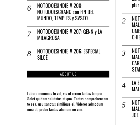
plur
NOTODOESINDIE # 208:
NOTODOESCRANC con FIN DEL
MUNDO, TEMPLES y SVSTO
NOT
MAL
UMB
NOTODOESINDIE # 207: GENN y LA
CHI
MILAGROSA
NOT
NOTODOESINDIE # 206: ESPECIAL
MAL
SILOÉ
CAR
STA
ABOUT US
LA 
MAL
Labore nonumes te vel, vis id errem tantas tempor.
Solet quidam salutatus at quo. Tantas comprehensam
NOT
te sea, usu sanctus similique ei. Viderer admodum
MAL
mea et, probo tantas alienum ne vim.
JOE