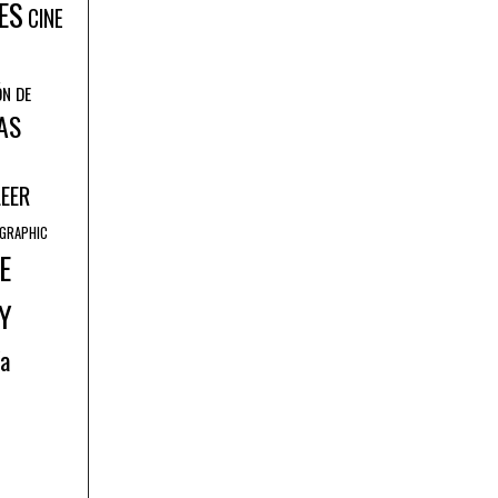
ES
CINE
ÓN DE
AS
LEER
GRAPHIC
E
Y
ía