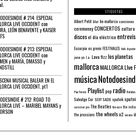
al.
ETIQUETAS
ODOESINDIE # 214: ESPECIAL
Albert Petit
bn mallorca
blur
canciones
LORCA LIVE OCCIDENT con
CONCIERTOS
ceremoney
cultura
RA, LEÓN BENAVENTE y KAISER
entrevis
EFS
discos
el día eléctrico
Escorpio
FESTIVALES
ODOESINDIE # 213: ESPECIAL
es gremi
folk
hipster
LORCA LIVE OCCIDENT con
los planetas
Lava fizz
jane yo
l.a.
MEN y MARÍA, DMASSO y
mallorca
MALLORCA LIve 
NDSTILL
música
Notodoesind
ESCENA MUSICAL BALEAR EN EL
LORCA LIVE OCCIDENT. pt1
radio
Playlist
pop
Pau Forner
Relatos
sputni
ODESINDIE # 212: ROAD TO
Salvatge Cor
sputnik
SEXY SADIE
LORCA LIVE – MARIBEL MAYANS y
The Beatles
the indi
summer pie
the cure
 ORSON
the wheels
u2
á
the prussians
verano