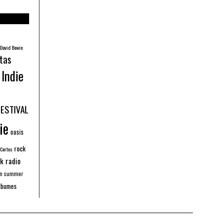
David Bowie
tas
Indie
FESTIVAL
ie
oasis
rock
 Cortos
k radio
an summer
lbumes