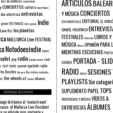
ARTÍCULOS
BALEAR
bn mallorca
blur
canciones
CONCIERTOS
y
cultura
David Bowie
CONCIERTOS
entrevistas
Y MÚSICA
 día eléctrico
Indie
EDITORIAL
EL RINC
DOCUMENTALES
FESTIVALES
 gremi
folk
hipster
ENTREVIST
los planetas
DANIEL HIGIÉNICO
Lava fizz
FESTIVALES
LIBROS Y
rca
MALLORCA LIve FESTIVAL
Interview
PARA 
MÚSICA
OPINIÓN
ca
Music
Notodoesindie
MIENTRAS ESCUCHAS
oasis
PHOTO
radio
aylist
PORTADA - SLID
pop
rock
Relatos Cortos
SOUNDS
sputnik radio
or
sputnik
SEXY SADIE
RADIO
SESIONES 
The Beatles
the indian summer
the cure
SERIES
the wheels
u2
álbumes
ns
PLAYLISTS
verano
Sin categor
TOPS
SUPLEMENTO PAPEL
ENTRADAS RECIENTES
VÍDEOS &
VIDEOJUEGOS Y MÚSICA
pogo británico al ‘mainstream’
ÁLBUMES
asas: el Mallorca Live Occident
ENTREVISTAS
a su edición más mutante y