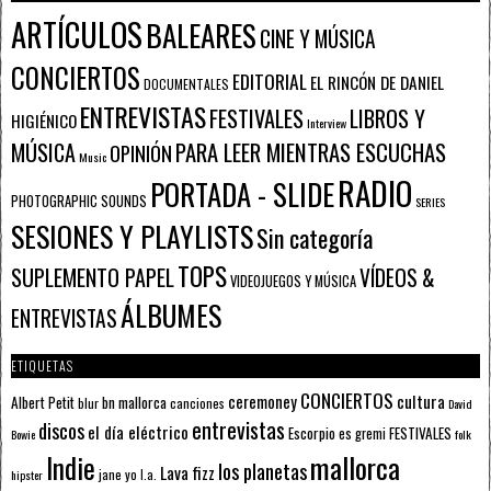
ARTÍCULOS
BALEARES
CINE Y MÚSICA
CONCIERTOS
EDITORIAL
EL RINCÓN DE DANIEL
DOCUMENTALES
ENTREVISTAS
FESTIVALES
LIBROS Y
HIGIÉNICO
Interview
PARA LEER MIENTRAS ESCUCHAS
MÚSICA
OPINIÓN
Music
RADIO
PORTADA - SLIDE
PHOTOGRAPHIC SOUNDS
SERIES
SESIONES Y PLAYLISTS
Sin categoría
TOPS
SUPLEMENTO PAPEL
VÍDEOS &
VIDEOJUEGOS Y MÚSICA
ÁLBUMES
ENTREVISTAS
ETIQUETAS
CONCIERTOS
ceremoney
cultura
Albert Petit
bn mallorca
blur
canciones
David
entrevistas
discos
el día eléctrico
Escorpio
FESTIVALES
es gremi
Bowie
folk
mallorca
Indie
los planetas
Lava fizz
jane yo
l.a.
hipster