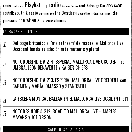
radio
Playlist
pop
rock
Salvatge Cor
oasis
SEXY SADIE
Pau Forner
Relatos Cortos
sputnik radio
The Beatles
sputnik
the
the indian summer
summer pie
the cure
the wheels
u2
álbumes
prussians
verano
ENTRADAS RECIENTES
Del pogo británico al ‘mainstream’ de masas: el Mallorca Live
Occident borda su edición más mutante y plural.
NOTODOESINDIE # 214: ESPECIAL MALLORCA LIVE OCCIDENT con
UMBRA, LEÓN BENAVENTE y KAISER CHIEFS
NOTODOESINDIE # 213: ESPECIAL MALLORCA LIVE OCCIDENT con
CARMEN y MARÍA, DMASSO y STANDSTILL
LA ESCENA MUSICAL BALEAR EN EL MALLORCA LIVE OCCIDENT. pt1
NOTODESINDIE # 212: ROAD TO MALLORCA LIVE – MARIBEL
MAYANS y JOE ORSON
SALMONES A LA CARTA