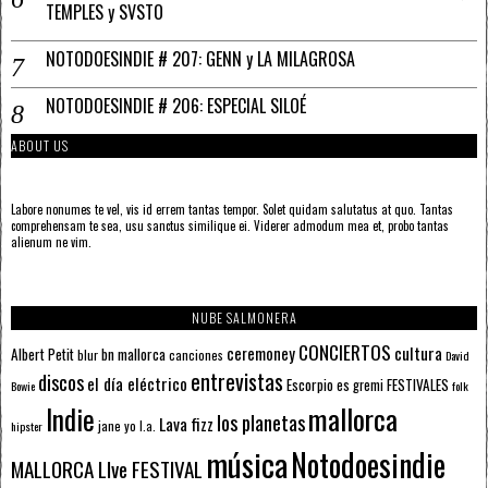
TEMPLES y SVSTO
NOTODOESINDIE # 207: GENN y LA MILAGROSA
NOTODOESINDIE # 206: ESPECIAL SILOÉ
ABOUT US
Labore nonumes te vel, vis id errem tantas tempor. Solet quidam salutatus at quo. Tantas
comprehensam te sea, usu sanctus similique ei. Viderer admodum mea et, probo tantas
alienum ne vim.
NUBE SALMONERA
CONCIERTOS
ceremoney
cultura
Albert Petit
bn mallorca
blur
canciones
David
entrevistas
discos
el día eléctrico
Escorpio
FESTIVALES
es gremi
Bowie
folk
mallorca
Indie
los planetas
Lava fizz
jane yo
l.a.
hipster
música
Notodoesindie
MALLORCA LIve FESTIVAL