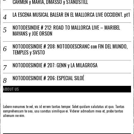
CARMEN y MARÍA, DMASSO y STANDSTILL
LA ESCENA MUSICAL BALEAR EN EL MALLORCA LIVE OCCIDENT. pt1
NOTODESINDIE # 212: ROAD TO MALLORCA LIVE – MARIBEL
MAYANS y JOE ORSON
NOTODOESINDIE # 208: NOTODOESCRANC con FIN DEL MUNDO,
TEMPLES y SVSTO
NOTODOESINDIE # 207: GENN y LA MILAGROSA
NOTODOESINDIE # 206: ESPECIAL SILOÉ
ABOUT US
Labore nonumes te vel, vis id errem tantas tempor. Solet quidam salutatus at quo. Tantas
comprehensam te sea, usu sanctus similique ei. Viderer admodum mea et, probo tantas
alienum ne vim.