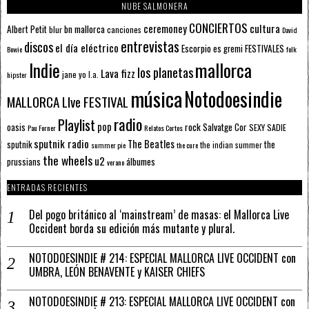
NUBE SALMONERA
CONCIERTOS
ceremoney
cultura
Albert Petit
bn mallorca
blur
canciones
David
entrevistas
discos
el día eléctrico
Escorpio
FESTIVALES
es gremi
Bowie
folk
mallorca
Indie
los planetas
Lava fizz
jane yo
l.a.
hipster
música
Notodoesindie
MALLORCA LIve FESTIVAL
radio
Playlist
pop
rock
Salvatge Cor
oasis
SEXY SADIE
Pau Forner
Relatos Cortos
sputnik radio
The Beatles
sputnik
the
the indian summer
summer pie
the cure
the wheels
u2
álbumes
prussians
verano
ENTRADAS RECIENTES
Del pogo británico al ‘mainstream’ de masas: el Mallorca Live
Occident borda su edición más mutante y plural.
NOTODOESINDIE # 214: ESPECIAL MALLORCA LIVE OCCIDENT con
UMBRA, LEÓN BENAVENTE y KAISER CHIEFS
NOTODOESINDIE # 213: ESPECIAL MALLORCA LIVE OCCIDENT con