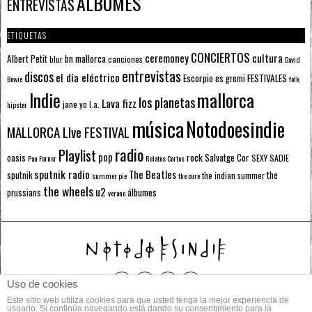
ÁLBUMES
ENTREVISTAS
ETIQUETAS
CONCIERTOS
ceremoney
cultura
Albert Petit
bn mallorca
blur
canciones
David
entrevistas
discos
el día eléctrico
Escorpio
FESTIVALES
es gremi
Bowie
folk
mallorca
Indie
los planetas
Lava fizz
jane yo
l.a.
hipster
música
Notodoesindie
MALLORCA LIve FESTIVAL
radio
Playlist
pop
rock
Salvatge Cor
oasis
SEXY SADIE
Pau Forner
Relatos Cortos
sputnik radio
The Beatles
sputnik
the
the indian summer
summer pie
the cure
the wheels
u2
álbumes
prussians
verano
Uso de cookies
Este sitio web utiliza cookies para que usted tenga la mejor experiencia de
© 2014 Todos los derechos reservados.
usuario. Si continúa navegando está dando su consentimiento para la