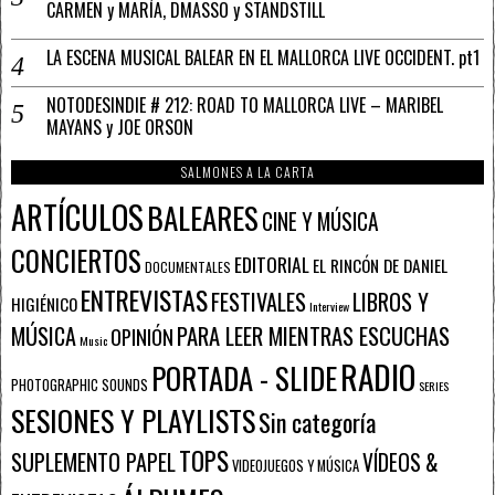
CARMEN y MARÍA, DMASSO y STANDSTILL
LA ESCENA MUSICAL BALEAR EN EL MALLORCA LIVE OCCIDENT. pt1
NOTODESINDIE # 212: ROAD TO MALLORCA LIVE – MARIBEL
MAYANS y JOE ORSON
SALMONES A LA CARTA
ARTÍCULOS
BALEARES
CINE Y MÚSICA
CONCIERTOS
EDITORIAL
EL RINCÓN DE DANIEL
DOCUMENTALES
ENTREVISTAS
FESTIVALES
LIBROS Y
HIGIÉNICO
Interview
PARA LEER MIENTRAS ESCUCHAS
MÚSICA
OPINIÓN
Music
RADIO
PORTADA - SLIDE
PHOTOGRAPHIC SOUNDS
SERIES
SESIONES Y PLAYLISTS
Sin categoría
TOPS
SUPLEMENTO PAPEL
VÍDEOS &
VIDEOJUEGOS Y MÚSICA