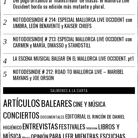
Del pogo británico al ‘mainstream’ de masas: el Mallorca Live
Occident borda su edición más mutante y plural.
NOTODOESINDIE # 214: ESPECIAL MALLORCA LIVE OCCIDENT con
UMBRA, LEÓN BENAVENTE y KAISER CHIEFS
NOTODOESINDIE # 213: ESPECIAL MALLORCA LIVE OCCIDENT con
CARMEN y MARÍA, DMASSO y STANDSTILL
LA ESCENA MUSICAL BALEAR EN EL MALLORCA LIVE OCCIDENT. pt1
NOTODESINDIE # 212: ROAD TO MALLORCA LIVE – MARIBEL
MAYANS y JOE ORSON
SALMONES A LA CARTA
ARTÍCULOS
BALEARES
CINE Y MÚSICA
CONCIERTOS
EDITORIAL
EL RINCÓN DE DANIEL
DOCUMENTALES
ENTREVISTAS
FESTIVALES
LIBROS Y
HIGIÉNICO
Interview
PARA LEER MIENTRAS ESCUCHAS
MÚSICA
OPINIÓN
Music