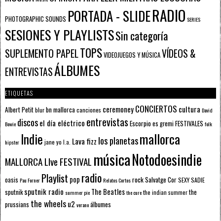
RADIO
PORTADA - SLIDE
PHOTOGRAPHIC SOUNDS
SERIES
SESIONES Y PLAYLISTS
Sin categoría
TOPS
SUPLEMENTO PAPEL
VÍDEOS &
VIDEOJUEGOS Y MÚSICA
ÁLBUMES
ENTREVISTAS
ETIQUETAS
CONCIERTOS
ceremoney
cultura
Albert Petit
bn mallorca
blur
canciones
David
entrevistas
discos
el día eléctrico
Escorpio
FESTIVALES
es gremi
Bowie
folk
mallorca
Indie
los planetas
Lava fizz
jane yo
l.a.
hipster
música
Notodoesindie
MALLORCA LIve FESTIVAL
radio
Playlist
pop
rock
Salvatge Cor
oasis
SEXY SADIE
Pau Forner
Relatos Cortos
sputnik radio
The Beatles
sputnik
the
the indian summer
summer pie
the cure
the wheels
u2
álbumes
prussians
verano