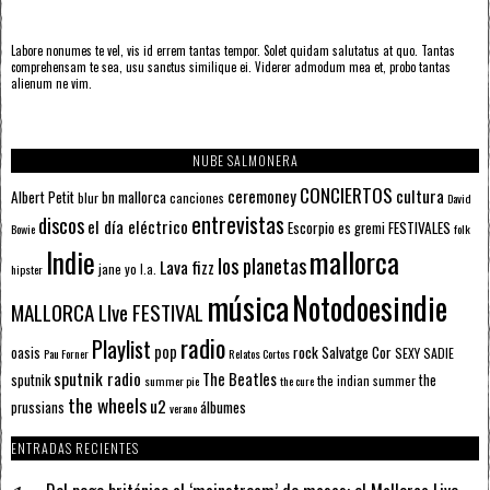
Labore nonumes te vel, vis id errem tantas tempor. Solet quidam salutatus at quo. Tantas
comprehensam te sea, usu sanctus similique ei. Viderer admodum mea et, probo tantas
alienum ne vim.
NUBE SALMONERA
CONCIERTOS
ceremoney
cultura
Albert Petit
bn mallorca
blur
canciones
David
entrevistas
discos
el día eléctrico
Escorpio
FESTIVALES
es gremi
Bowie
folk
mallorca
Indie
los planetas
Lava fizz
jane yo
l.a.
hipster
música
Notodoesindie
MALLORCA LIve FESTIVAL
radio
Playlist
pop
rock
Salvatge Cor
oasis
SEXY SADIE
Pau Forner
Relatos Cortos
sputnik radio
The Beatles
sputnik
the
the indian summer
summer pie
the cure
the wheels
u2
álbumes
prussians
verano
ENTRADAS RECIENTES