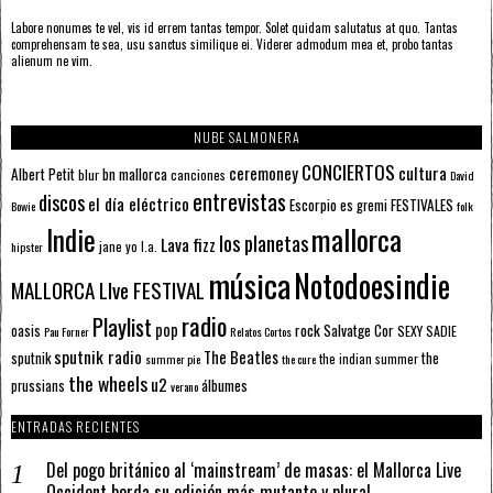
Labore nonumes te vel, vis id errem tantas tempor. Solet quidam salutatus at quo. Tantas
comprehensam te sea, usu sanctus similique ei. Viderer admodum mea et, probo tantas
alienum ne vim.
NUBE SALMONERA
CONCIERTOS
ceremoney
cultura
Albert Petit
bn mallorca
blur
canciones
David
entrevistas
discos
el día eléctrico
Escorpio
FESTIVALES
es gremi
Bowie
folk
mallorca
Indie
los planetas
Lava fizz
jane yo
l.a.
hipster
música
Notodoesindie
MALLORCA LIve FESTIVAL
radio
Playlist
pop
rock
Salvatge Cor
oasis
SEXY SADIE
Pau Forner
Relatos Cortos
sputnik radio
The Beatles
sputnik
the
the indian summer
summer pie
the cure
the wheels
u2
álbumes
prussians
verano
ENTRADAS RECIENTES
Del pogo británico al ‘mainstream’ de masas: el Mallorca Live
Occident borda su edición más mutante y plural.