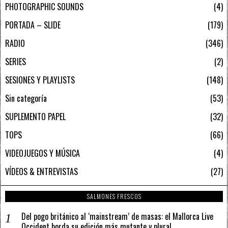
PHOTOGRAPHIC SOUNDS
4
PORTADA – SLIDE
179
RADIO
346
SERIES
2
SESIONES Y PLAYLISTS
148
Sin categoría
53
SUPLEMENTO PAPEL
32
TOPS
66
VIDEOJUEGOS Y MÚSICA
4
VÍDEOS & ENTREVISTAS
27
SALMONES FRESCOS
Del pogo británico al ‘mainstream’ de masas: el Mallorca Live
Occident borda su edición más mutante y plural.