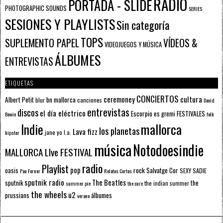
RADIO
PORTADA - SLIDE
PHOTOGRAPHIC SOUNDS
SERIES
SESIONES Y PLAYLISTS
Sin categoría
TOPS
SUPLEMENTO PAPEL
VÍDEOS &
VIDEOJUEGOS Y MÚSICA
ÁLBUMES
ENTREVISTAS
ETIQUETAS
CONCIERTOS
ceremoney
cultura
Albert Petit
bn mallorca
blur
canciones
David
entrevistas
discos
el día eléctrico
Escorpio
FESTIVALES
es gremi
Bowie
folk
mallorca
Indie
los planetas
Lava fizz
jane yo
l.a.
hipster
música
Notodoesindie
MALLORCA LIve FESTIVAL
radio
Playlist
pop
rock
Salvatge Cor
oasis
SEXY SADIE
Pau Forner
Relatos Cortos
sputnik radio
The Beatles
sputnik
the
the indian summer
summer pie
the cure
the wheels
u2
álbumes
prussians
verano