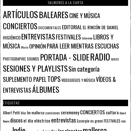
SALMONES A LA CARTA
ARTÍCULOS
BALEARES
CINE Y MÚSICA
CONCIERTOS
EDITORIAL
EL RINCÓN DE DANIEL
DOCUMENTALES
ENTREVISTAS
FESTIVALES
LIBROS Y
HIGIÉNICO
Interview
PARA LEER MIENTRAS ESCUCHAS
MÚSICA
OPINIÓN
Music
RADIO
PORTADA - SLIDE
PHOTOGRAPHIC SOUNDS
SERIES
SESIONES Y PLAYLISTS
Sin categoría
TOPS
SUPLEMENTO PAPEL
VÍDEOS &
VIDEOJUEGOS Y MÚSICA
ÁLBUMES
ENTREVISTAS
ETIQUETAS
CONCIERTOS
ceremoney
cultura
Albert Petit
bn mallorca
blur
canciones
David
entrevistas
discos
el día eléctrico
Escorpio
FESTIVALES
es gremi
Bowie
folk
mallorca
Indie
los planetas