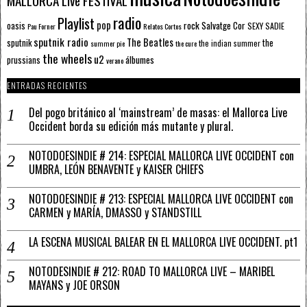
MALLORCA LIve FESTIVAL
radio
Playlist
pop
rock
Salvatge Cor
oasis
SEXY SADIE
Pau Forner
Relatos Cortos
sputnik radio
The Beatles
sputnik
the
the indian summer
summer pie
the cure
the wheels
u2
álbumes
prussians
verano
ENTRADAS RECIENTES
Del pogo británico al ‘mainstream’ de masas: el Mallorca Live
Occident borda su edición más mutante y plural.
NOTODOESINDIE # 214: ESPECIAL MALLORCA LIVE OCCIDENT con
UMBRA, LEÓN BENAVENTE y KAISER CHIEFS
NOTODOESINDIE # 213: ESPECIAL MALLORCA LIVE OCCIDENT con
CARMEN y MARÍA, DMASSO y STANDSTILL
LA ESCENA MUSICAL BALEAR EN EL MALLORCA LIVE OCCIDENT. pt1
NOTODESINDIE # 212: ROAD TO MALLORCA LIVE – MARIBEL
MAYANS y JOE ORSON