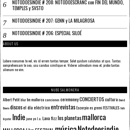
NOTODOESINDIE # 208: NOTODOESCRANC con FIN DEL MUNDO,
TEMPLES y SVSTO
NOTODOESINDIE # 207: GENN y LA MILAGROSA
NOTODOESINDIE # 206: ESPECIAL SILOÉ
ABOUT US
Labore nonumes te vel, vis id errem tantas tempor. Solet quidam salutatus at quo. Tantas
comprehensam te sea, usu sanctus similique ei. Viderer admodum mea et, probo tantas
alienum ne vim.
NUBE SALMONERA
CONCIERTOS
ceremoney
cultura
Albert Petit
bn mallorca
blur
canciones
David
entrevistas
discos
el día eléctrico
Escorpio
FESTIVALES
es gremi
Bowie
folk
mallorca
Indie
los planetas
Lava fizz
jane yo
l.a.
hipster
música
Notodoesindie