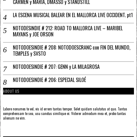
CARMEN y MARÍA, DMASSO y STANDSTILL
LA ESCENA MUSICAL BALEAR EN EL MALLORCA LIVE OCCIDENT. pt1
NOTODESINDIE # 212: ROAD TO MALLORCA LIVE – MARIBEL
MAYANS y JOE ORSON
NOTODOESINDIE # 208: NOTODOESCRANC con FIN DEL MUNDO,
TEMPLES y SVSTO
NOTODOESINDIE # 207: GENN y LA MILAGROSA
NOTODOESINDIE # 206: ESPECIAL SILOÉ
ABOUT US
Labore nonumes te vel, vis id errem tantas tempor. Solet quidam salutatus at quo. Tantas
comprehensam te sea, usu sanctus similique ei. Viderer admodum mea et, probo tantas
alienum ne vim.