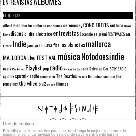
ÁLBUMES
ENTREVISTAS
ETIQUETAS
CONCIERTOS
ceremoney
cultura
Albert Petit
bn mallorca
blur
canciones
David
entrevistas
discos
el día eléctrico
Escorpio
FESTIVALES
es gremi
Bowie
folk
mallorca
Indie
los planetas
Lava fizz
jane yo
l.a.
hipster
música
Notodoesindie
MALLORCA LIve FESTIVAL
radio
Playlist
pop
rock
Salvatge Cor
oasis
SEXY SADIE
Pau Forner
Relatos Cortos
sputnik radio
The Beatles
sputnik
the
the indian summer
summer pie
the cure
the wheels
u2
álbumes
prussians
verano
Uso de cookies
Este sitio web utiliza cookies para que usted tenga la mejor experiencia de
© 2014 Todos los derechos reservados.
usuario. Si continúa navegando está dando su consentimiento para la