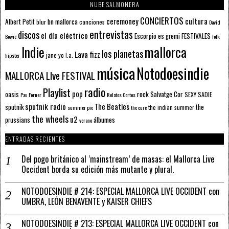
NUBE SALMONERA
CONCIERTOS
ceremoney
cultura
Albert Petit
bn mallorca
blur
canciones
David
entrevistas
discos
el día eléctrico
Escorpio
FESTIVALES
es gremi
Bowie
folk
mallorca
Indie
los planetas
Lava fizz
jane yo
l.a.
hipster
música
Notodoesindie
MALLORCA LIve FESTIVAL
radio
Playlist
pop
rock
Salvatge Cor
oasis
SEXY SADIE
Pau Forner
Relatos Cortos
sputnik radio
The Beatles
sputnik
the
the indian summer
summer pie
the cure
the wheels
u2
álbumes
prussians
verano
ENTRADAS RECIENTES
Del pogo británico al ‘mainstream’ de masas: el Mallorca Live
Occident borda su edición más mutante y plural.
NOTODOESINDIE # 214: ESPECIAL MALLORCA LIVE OCCIDENT con
UMBRA, LEÓN BENAVENTE y KAISER CHIEFS
NOTODOESINDIE # 213: ESPECIAL MALLORCA LIVE OCCIDENT con