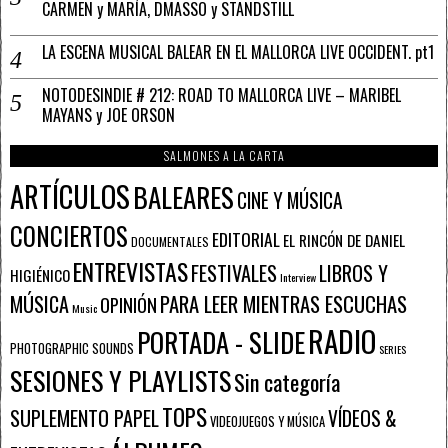
CARMEN y MARÍA, DMASSO y STANDSTILL
LA ESCENA MUSICAL BALEAR EN EL MALLORCA LIVE OCCIDENT. pt1
NOTODESINDIE # 212: ROAD TO MALLORCA LIVE – MARIBEL
MAYANS y JOE ORSON
SALMONES A LA CARTA
ARTÍCULOS
BALEARES
CINE Y MÚSICA
CONCIERTOS
EDITORIAL
EL RINCÓN DE DANIEL
DOCUMENTALES
ENTREVISTAS
FESTIVALES
LIBROS Y
HIGIÉNICO
Interview
PARA LEER MIENTRAS ESCUCHAS
MÚSICA
OPINIÓN
Music
RADIO
PORTADA - SLIDE
PHOTOGRAPHIC SOUNDS
SERIES
SESIONES Y PLAYLISTS
Sin categoría
TOPS
SUPLEMENTO PAPEL
VÍDEOS &
VIDEOJUEGOS Y MÚSICA