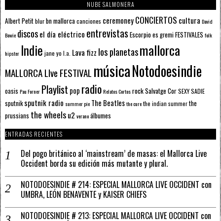
NUBE SALMONERA
CONCIERTOS
ceremoney
cultura
Albert Petit
bn mallorca
blur
canciones
David
entrevistas
discos
el día eléctrico
Escorpio
FESTIVALES
es gremi
Bowie
folk
mallorca
Indie
los planetas
Lava fizz
jane yo
l.a.
hipster
música
Notodoesindie
MALLORCA LIve FESTIVAL
radio
Playlist
pop
rock
Salvatge Cor
oasis
SEXY SADIE
Pau Forner
Relatos Cortos
sputnik radio
The Beatles
sputnik
the
the indian summer
summer pie
the cure
the wheels
u2
álbumes
prussians
verano
ENTRADAS RECIENTES
Del pogo británico al ‘mainstream’ de masas: el Mallorca Live
Occident borda su edición más mutante y plural.
NOTODOESINDIE # 214: ESPECIAL MALLORCA LIVE OCCIDENT con
UMBRA, LEÓN BENAVENTE y KAISER CHIEFS
NOTODOESINDIE # 213: ESPECIAL MALLORCA LIVE OCCIDENT con