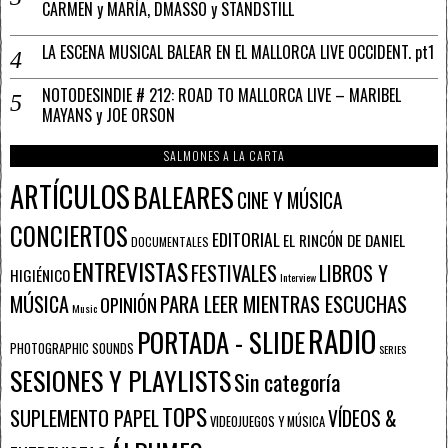
CARMEN y MARÍA, DMASSO y STANDSTILL
LA ESCENA MUSICAL BALEAR EN EL MALLORCA LIVE OCCIDENT. pt1
NOTODESINDIE # 212: ROAD TO MALLORCA LIVE – MARIBEL
MAYANS y JOE ORSON
SALMONES A LA CARTA
ARTÍCULOS
BALEARES
CINE Y MÚSICA
CONCIERTOS
EDITORIAL
EL RINCÓN DE DANIEL
DOCUMENTALES
ENTREVISTAS
FESTIVALES
LIBROS Y
HIGIÉNICO
Interview
PARA LEER MIENTRAS ESCUCHAS
MÚSICA
OPINIÓN
Music
RADIO
PORTADA - SLIDE
PHOTOGRAPHIC SOUNDS
SERIES
SESIONES Y PLAYLISTS
Sin categoría
TOPS
SUPLEMENTO PAPEL
VÍDEOS &
VIDEOJUEGOS Y MÚSICA