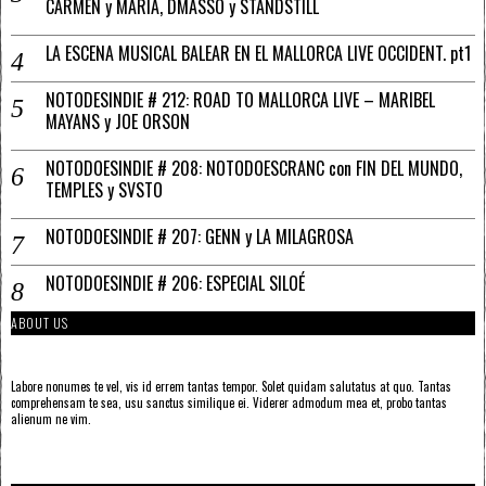
CARMEN y MARÍA, DMASSO y STANDSTILL
LA ESCENA MUSICAL BALEAR EN EL MALLORCA LIVE OCCIDENT. pt1
NOTODESINDIE # 212: ROAD TO MALLORCA LIVE – MARIBEL
MAYANS y JOE ORSON
NOTODOESINDIE # 208: NOTODOESCRANC con FIN DEL MUNDO,
TEMPLES y SVSTO
NOTODOESINDIE # 207: GENN y LA MILAGROSA
NOTODOESINDIE # 206: ESPECIAL SILOÉ
ABOUT US
Labore nonumes te vel, vis id errem tantas tempor. Solet quidam salutatus at quo. Tantas
comprehensam te sea, usu sanctus similique ei. Viderer admodum mea et, probo tantas
alienum ne vim.