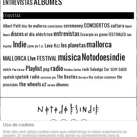
ÁLBUMES
ENTREVISTAS
ETIQUETAS
CONCIERTOS
ceremoney
cultura
Albert Petit
bn mallorca
blur
canciones
David
entrevistas
discos
el día eléctrico
Escorpio
FESTIVALES
es gremi
Bowie
folk
mallorca
Indie
los planetas
Lava fizz
jane yo
l.a.
hipster
música
Notodoesindie
MALLORCA LIve FESTIVAL
radio
Playlist
pop
rock
Salvatge Cor
oasis
SEXY SADIE
Pau Forner
Relatos Cortos
sputnik radio
The Beatles
sputnik
the
the indian summer
summer pie
the cure
the wheels
u2
álbumes
prussians
verano
Uso de cookies
Este sitio web utiliza cookies para que usted tenga la mejor experiencia de
© 2014 Todos los derechos reservados.
usuario. Si continúa navegando está dando su consentimiento para la