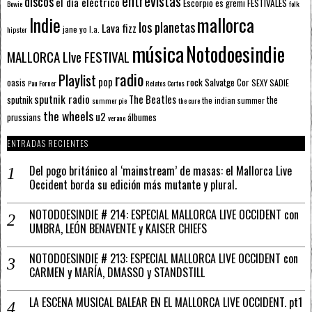
entrevistas
discos
el día eléctrico
Escorpio
FESTIVALES
es gremi
Bowie
folk
mallorca
Indie
los planetas
Lava fizz
jane yo
l.a.
hipster
música
Notodoesindie
MALLORCA LIve FESTIVAL
radio
Playlist
pop
rock
Salvatge Cor
oasis
SEXY SADIE
Pau Forner
Relatos Cortos
sputnik radio
The Beatles
sputnik
the
the indian summer
summer pie
the cure
the wheels
u2
álbumes
prussians
verano
ENTRADAS RECIENTES
Del pogo británico al ‘mainstream’ de masas: el Mallorca Live
Occident borda su edición más mutante y plural.
NOTODOESINDIE # 214: ESPECIAL MALLORCA LIVE OCCIDENT con
UMBRA, LEÓN BENAVENTE y KAISER CHIEFS
NOTODOESINDIE # 213: ESPECIAL MALLORCA LIVE OCCIDENT con
CARMEN y MARÍA, DMASSO y STANDSTILL
LA ESCENA MUSICAL BALEAR EN EL MALLORCA LIVE OCCIDENT. pt1