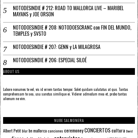
NOTODESINDIE # 212: ROAD TO MALLORCA LIVE – MARIBEL
MAYANS y JOE ORSON
NOTODOESINDIE # 208: NOTODOESCRANC con FIN DEL MUNDO,
TEMPLES y SVSTO
NOTODOESINDIE # 207: GENN y LA MILAGROSA
NOTODOESINDIE # 206: ESPECIAL SILOÉ
ABOUT US
Labore nonumes te vel, vis id errem tantas tempor. Solet quidam salutatus at quo. Tantas
comprehensam te sea, usu sanctus similique ei. Viderer admodum mea et, probo tantas
alienum ne vim.
NUBE SALMONERA
CONCIERTOS
ceremoney
cultura
Albert Petit
bn mallorca
blur
canciones
David