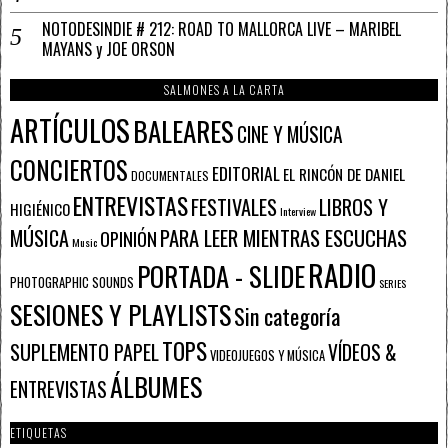
NOTODESINDIE # 212: ROAD TO MALLORCA LIVE – MARIBEL
MAYANS y JOE ORSON
SALMONES A LA CARTA
ARTÍCULOS
BALEARES
CINE Y MÚSICA
CONCIERTOS
EDITORIAL
EL RINCÓN DE DANIEL
DOCUMENTALES
ENTREVISTAS
FESTIVALES
LIBROS Y
HIGIÉNICO
Interview
PARA LEER MIENTRAS ESCUCHAS
MÚSICA
OPINIÓN
Music
RADIO
PORTADA - SLIDE
PHOTOGRAPHIC SOUNDS
SERIES
SESIONES Y PLAYLISTS
Sin categoría
TOPS
SUPLEMENTO PAPEL
VÍDEOS &
VIDEOJUEGOS Y MÚSICA
ÁLBUMES
ENTREVISTAS
ETIQUETAS