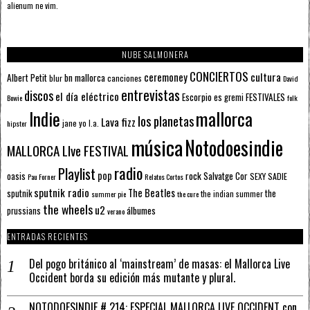
alienum ne vim.
NUBE SALMONERA
CONCIERTOS
ceremoney
cultura
Albert Petit
bn mallorca
blur
canciones
David
entrevistas
discos
el día eléctrico
Escorpio
FESTIVALES
es gremi
Bowie
folk
mallorca
Indie
los planetas
Lava fizz
jane yo
l.a.
hipster
música
Notodoesindie
MALLORCA LIve FESTIVAL
radio
Playlist
pop
rock
Salvatge Cor
oasis
SEXY SADIE
Pau Forner
Relatos Cortos
sputnik radio
The Beatles
sputnik
the
the indian summer
summer pie
the cure
the wheels
u2
álbumes
prussians
verano
ENTRADAS RECIENTES
Del pogo británico al ‘mainstream’ de masas: el Mallorca Live
Occident borda su edición más mutante y plural.
NOTODOESINDIE # 214: ESPECIAL MALLORCA LIVE OCCIDENT con