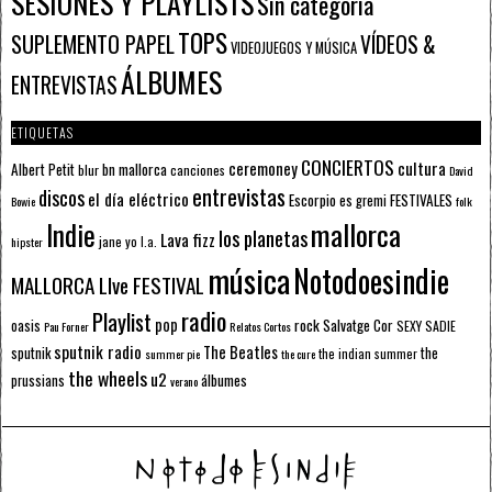
SESIONES Y PLAYLISTS
Sin categoría
TOPS
SUPLEMENTO PAPEL
VÍDEOS &
VIDEOJUEGOS Y MÚSICA
ÁLBUMES
ENTREVISTAS
ETIQUETAS
CONCIERTOS
ceremoney
cultura
Albert Petit
bn mallorca
blur
canciones
David
entrevistas
discos
el día eléctrico
Escorpio
FESTIVALES
es gremi
Bowie
folk
mallorca
Indie
los planetas
Lava fizz
jane yo
l.a.
hipster
música
Notodoesindie
MALLORCA LIve FESTIVAL
radio
Playlist
pop
rock
Salvatge Cor
oasis
SEXY SADIE
Pau Forner
Relatos Cortos
sputnik radio
The Beatles
sputnik
the
the indian summer
summer pie
the cure
the wheels
u2
álbumes
prussians
verano