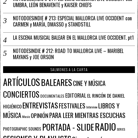
UMBRA, LEÓN BENAVENTE y KAISER CHIEFS
NOTODOESINDIE # 213: ESPECIAL MALLORCA LIVE OCCIDENT con
CARMEN y MARÍA, DMASSO y STANDSTILL
LA ESCENA MUSICAL BALEAR EN EL MALLORCA LIVE OCCIDENT. pt1
NOTODESINDIE # 212: ROAD TO MALLORCA LIVE – MARIBEL
MAYANS y JOE ORSON
SALMONES A LA CARTA
ARTÍCULOS
BALEARES
CINE Y MÚSICA
CONCIERTOS
EDITORIAL
EL RINCÓN DE DANIEL
DOCUMENTALES
ENTREVISTAS
FESTIVALES
LIBROS Y
HIGIÉNICO
Interview
PARA LEER MIENTRAS ESCUCHAS
MÚSICA
OPINIÓN
Music
RADIO
PORTADA - SLIDE
PHOTOGRAPHIC SOUNDS
SERIES