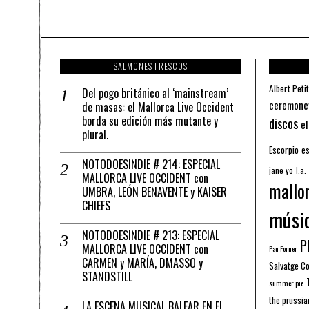
SALMONES FRESCOS
Albert Petit
Del pogo británico al ‘mainstream’
ceremone
de masas: el Mallorca Live Occident
borda su edición más mutante y
discos
el
plural.
Escorpio
es
NOTODOESINDIE # 214: ESPECIAL
jane yo
l.a.
MALLORCA LIVE OCCIDENT con
mallo
UMBRA, LEÓN BENAVENTE y KAISER
CHIEFS
músi
NOTODOESINDIE # 213: ESPECIAL
Pl
MALLORCA LIVE OCCIDENT con
Pau Forner
CARMEN y MARÍA, DMASSO y
Salvatge C
STANDSTILL
summer pie
the prussia
LA ESCENA MUSICAL BALEAR EN EL