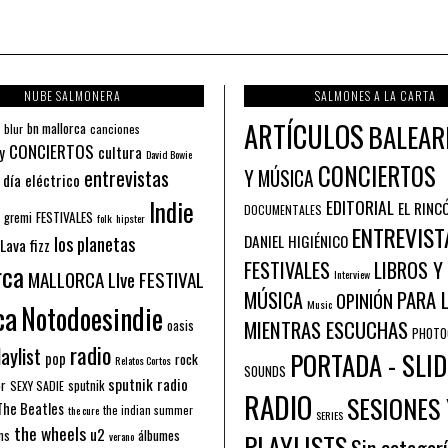
NUBE SALMONERA
SALMONES A LA CARTA
ARTÍCULOS
BALEAR
bn mallorca
blur
canciones
CONCIERTOS
y
cultura
David Bowie
CONCIERTOS
entrevistas
Y MÚSICA
 día eléctrico
Indie
EDITORIAL
EL RINC
DOCUMENTALES
FESTIVALES
 gremi
folk
hipster
ENTREVIST
los planetas
DANIEL HIGIÉNICO
Lava fizz
FESTIVALES
LIBROS Y
rca
MALLORCA LIve FESTIVAL
Interview
PARA 
MÚSICA
OPINIÓN
ca
Music
Notodoesindie
MIENTRAS ESCUCHAS
oasis
PHOTO
radio
aylist
PORTADA - SLID
pop
rock
Relatos Cortos
SOUNDS
sputnik radio
or
sputnik
SEXY SADIE
RADIO
SESIONES 
The Beatles
the indian summer
the cure
SERIES
the wheels
u2
álbumes
ns
PLAYLISTS
verano