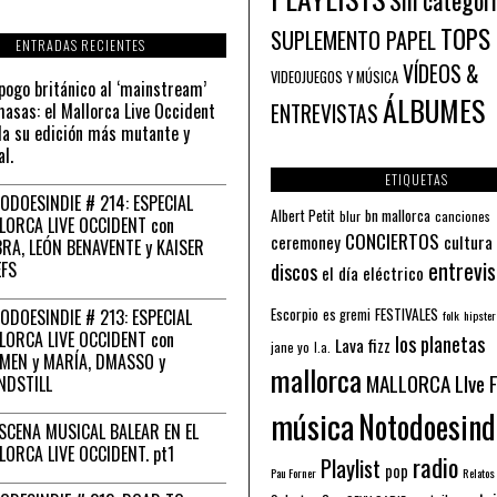
Sin categor
TOPS
SUPLEMENTO PAPEL
ENTRADAS RECIENTES
VÍDEOS &
VIDEOJUEGOS Y MÚSICA
pogo británico al ‘mainstream’
ÁLBUMES
asas: el Mallorca Live Occident
ENTREVISTAS
a su edición más mutante y
al.
ETIQUETAS
ODOESINDIE # 214: ESPECIAL
Albert Petit
bn mallorca
blur
canciones
LORCA LIVE OCCIDENT con
CONCIERTOS
ceremoney
cultura
RA, LEÓN BENAVENTE y KAISER
entrevis
EFS
discos
el día eléctrico
Escorpio
FESTIVALES
ODOESINDIE # 213: ESPECIAL
es gremi
folk
hipster
LORCA LIVE OCCIDENT con
los planetas
Lava fizz
jane yo
l.a.
MEN y MARÍA, DMASSO y
mallorca
MALLORCA LIve 
NDSTILL
música
Notodoesind
ESCENA MUSICAL BALEAR EN EL
LORCA LIVE OCCIDENT. pt1
radio
Playlist
pop
Pau Forner
Relatos