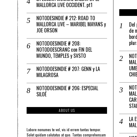
MALLORCA LIVE OCCIDENT. pt1
NOTODESINDIE # 212: ROAD TO
MALLORCA LIVE – MARIBEL MAYANS y
Del 
JOE ORSON
de m
bord
plur
NOTODOESINDIE # 208:
NOTODOESCRANC con FIN DEL
MUNDO, TEMPLES y SVSTO
NOT
MAL
UMB
NOTODOESINDIE # 207: GENN y LA
CHI
MILAGROSA
NOT
NOTODOESINDIE # 206: ESPECIAL
MAL
SILOÉ
CAR
STA
ABOUT US
LA 
MAL
Labore nonumes te vel, vis id errem tantas tempor.
Solet quidam salutatus at quo. Tantas comprehensam