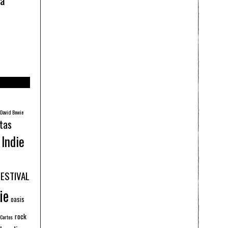
ía
David Bowie
tas
Indie
FESTIVAL
ie
oasis
rock
 Cortos