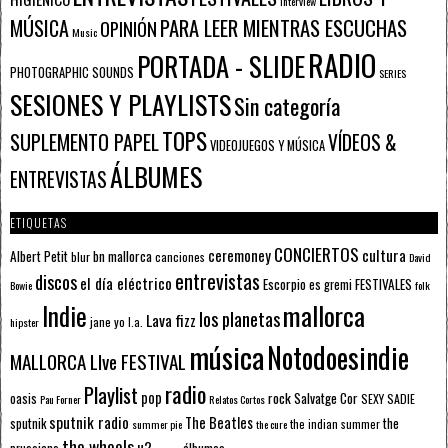
Interview
PARA LEER MIENTRAS ESCUCHAS
MÚSICA
OPINIÓN
Music
RADIO
PORTADA - SLIDE
PHOTOGRAPHIC SOUNDS
SERIES
SESIONES Y PLAYLISTS
Sin categoría
TOPS
SUPLEMENTO PAPEL
VÍDEOS &
VIDEOJUEGOS Y MÚSICA
ÁLBUMES
ENTREVISTAS
ETIQUETAS
CONCIERTOS
ceremoney
cultura
Albert Petit
bn mallorca
blur
canciones
David
entrevistas
discos
el día eléctrico
Escorpio
FESTIVALES
es gremi
Bowie
folk
mallorca
Indie
los planetas
Lava fizz
jane yo
l.a.
hipster
música
Notodoesindie
MALLORCA LIve FESTIVAL
radio
Playlist
pop
rock
Salvatge Cor
oasis
SEXY SADIE
Pau Forner
Relatos Cortos
sputnik radio
The Beatles
sputnik
the
the indian summer
summer pie
the cure
the wheels
u2
álbumes