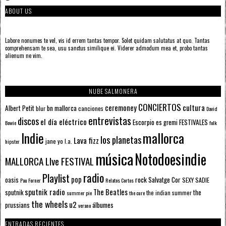
ABOUT US
Labore nonumes te vel, vis id errem tantas tempor. Solet quidam salutatus at quo. Tantas
comprehensam te sea, usu sanctus similique ei. Viderer admodum mea et, probo tantas
alienum ne vim.
NUBE SALMONERA
CONCIERTOS
ceremoney
cultura
Albert Petit
bn mallorca
blur
canciones
David
entrevistas
discos
el día eléctrico
Escorpio
FESTIVALES
es gremi
Bowie
folk
mallorca
Indie
los planetas
Lava fizz
jane yo
l.a.
hipster
música
Notodoesindie
MALLORCA LIve FESTIVAL
radio
Playlist
pop
rock
Salvatge Cor
oasis
SEXY SADIE
Pau Forner
Relatos Cortos
sputnik radio
The Beatles
sputnik
the
the indian summer
summer pie
the cure
the wheels
u2
álbumes
prussians
verano
ENTRADAS RECIENTES