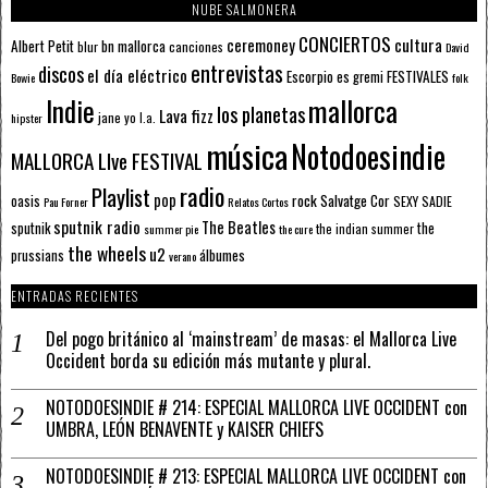
NUBE SALMONERA
CONCIERTOS
ceremoney
cultura
Albert Petit
bn mallorca
blur
canciones
David
entrevistas
discos
el día eléctrico
Escorpio
FESTIVALES
es gremi
Bowie
folk
mallorca
Indie
los planetas
Lava fizz
jane yo
l.a.
hipster
música
Notodoesindie
MALLORCA LIve FESTIVAL
radio
Playlist
pop
rock
Salvatge Cor
oasis
SEXY SADIE
Pau Forner
Relatos Cortos
sputnik radio
The Beatles
sputnik
the
the indian summer
summer pie
the cure
the wheels
u2
álbumes
prussians
verano
ENTRADAS RECIENTES
Del pogo británico al ‘mainstream’ de masas: el Mallorca Live
Occident borda su edición más mutante y plural.
NOTODOESINDIE # 214: ESPECIAL MALLORCA LIVE OCCIDENT con
UMBRA, LEÓN BENAVENTE y KAISER CHIEFS
NOTODOESINDIE # 213: ESPECIAL MALLORCA LIVE OCCIDENT con