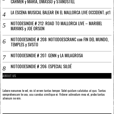
CARMEN y MARÍA, DMASSO y STANDSTILL
LA ESCENA MUSICAL BALEAR EN EL MALLORCA LIVE OCCIDENT. pt1
NOTODESINDIE # 212: ROAD TO MALLORCA LIVE – MARIBEL
MAYANS y JOE ORSON
NOTODOESINDIE # 208: NOTODOESCRANC con FIN DEL MUNDO,
TEMPLES y SVSTO
NOTODOESINDIE # 207: GENN y LA MILAGROSA
NOTODOESINDIE # 206: ESPECIAL SILOÉ
ABOUT US
Labore nonumes te vel, vis id errem tantas tempor. Solet quidam salutatus at quo. Tantas
comprehensam te sea, usu sanctus similique ei. Viderer admodum mea et, probo tantas
alienum ne vim.