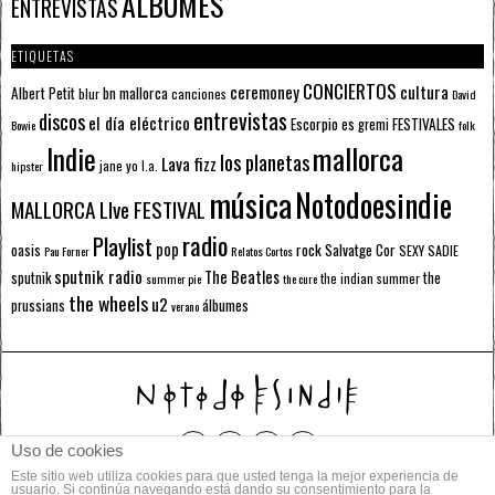
ÁLBUMES
ENTREVISTAS
ETIQUETAS
CONCIERTOS
ceremoney
cultura
Albert Petit
bn mallorca
blur
canciones
David
entrevistas
discos
el día eléctrico
Escorpio
FESTIVALES
es gremi
Bowie
folk
mallorca
Indie
los planetas
Lava fizz
jane yo
l.a.
hipster
música
Notodoesindie
MALLORCA LIve FESTIVAL
radio
Playlist
pop
rock
Salvatge Cor
oasis
SEXY SADIE
Pau Forner
Relatos Cortos
sputnik radio
The Beatles
sputnik
the
the indian summer
summer pie
the cure
the wheels
u2
álbumes
prussians
verano
Uso de cookies
Este sitio web utiliza cookies para que usted tenga la mejor experiencia de
© 2014 Todos los derechos reservados.
usuario. Si continúa navegando está dando su consentimiento para la