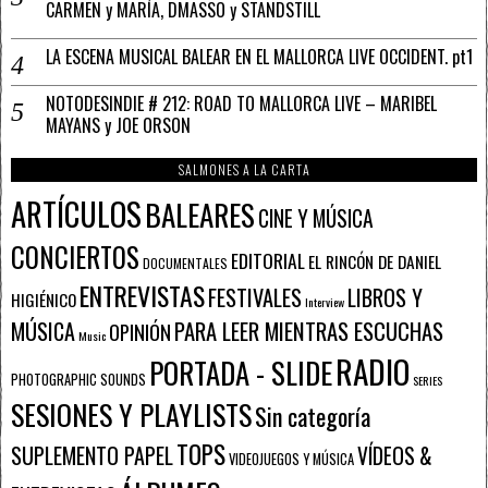
CARMEN y MARÍA, DMASSO y STANDSTILL
LA ESCENA MUSICAL BALEAR EN EL MALLORCA LIVE OCCIDENT. pt1
NOTODESINDIE # 212: ROAD TO MALLORCA LIVE – MARIBEL
MAYANS y JOE ORSON
SALMONES A LA CARTA
ARTÍCULOS
BALEARES
CINE Y MÚSICA
CONCIERTOS
EDITORIAL
EL RINCÓN DE DANIEL
DOCUMENTALES
ENTREVISTAS
FESTIVALES
LIBROS Y
HIGIÉNICO
Interview
PARA LEER MIENTRAS ESCUCHAS
MÚSICA
OPINIÓN
Music
RADIO
PORTADA - SLIDE
PHOTOGRAPHIC SOUNDS
SERIES
SESIONES Y PLAYLISTS
Sin categoría
TOPS
SUPLEMENTO PAPEL
VÍDEOS &
VIDEOJUEGOS Y MÚSICA