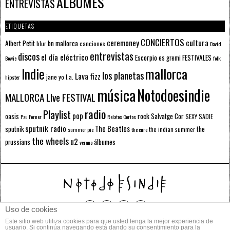
ÁLBUMES
ENTREVISTAS
ETIQUETAS
CONCIERTOS
ceremoney
cultura
Albert Petit
bn mallorca
blur
canciones
David
entrevistas
discos
el día eléctrico
Escorpio
FESTIVALES
es gremi
Bowie
folk
mallorca
Indie
los planetas
Lava fizz
jane yo
l.a.
hipster
música
Notodoesindie
MALLORCA LIve FESTIVAL
radio
Playlist
pop
rock
Salvatge Cor
oasis
SEXY SADIE
Pau Forner
Relatos Cortos
sputnik radio
The Beatles
sputnik
the
the indian summer
summer pie
the cure
the wheels
u2
álbumes
prussians
verano
Uso de cookies
Este sitio web utiliza cookies para que usted tenga la mejor experiencia de
© 2014 Todos los derechos reservados.
usuario. Si continúa navegando está dando su consentimiento para la