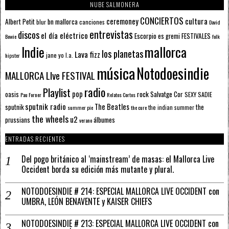
NUBE SALMONERA
CONCIERTOS
ceremoney
cultura
Albert Petit
bn mallorca
blur
canciones
David
entrevistas
discos
el día eléctrico
Escorpio
FESTIVALES
es gremi
Bowie
folk
mallorca
Indie
los planetas
Lava fizz
jane yo
l.a.
hipster
música
Notodoesindie
MALLORCA LIve FESTIVAL
radio
Playlist
pop
rock
Salvatge Cor
oasis
SEXY SADIE
Pau Forner
Relatos Cortos
sputnik radio
The Beatles
sputnik
the
the indian summer
summer pie
the cure
the wheels
u2
álbumes
prussians
verano
ENTRADAS RECIENTES
Del pogo británico al ‘mainstream’ de masas: el Mallorca Live
Occident borda su edición más mutante y plural.
NOTODOESINDIE # 214: ESPECIAL MALLORCA LIVE OCCIDENT con
UMBRA, LEÓN BENAVENTE y KAISER CHIEFS
NOTODOESINDIE # 213: ESPECIAL MALLORCA LIVE OCCIDENT con