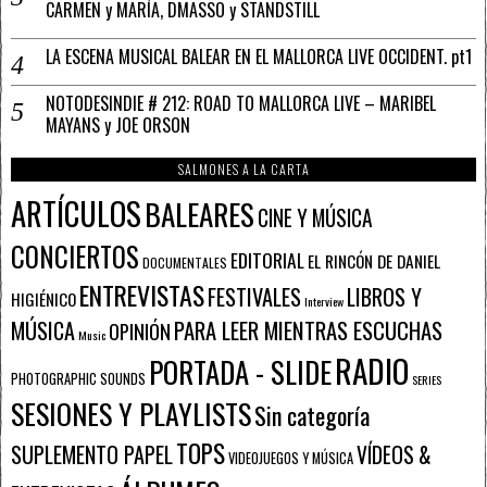
CARMEN y MARÍA, DMASSO y STANDSTILL
LA ESCENA MUSICAL BALEAR EN EL MALLORCA LIVE OCCIDENT. pt1
NOTODESINDIE # 212: ROAD TO MALLORCA LIVE – MARIBEL
MAYANS y JOE ORSON
SALMONES A LA CARTA
ARTÍCULOS
BALEARES
CINE Y MÚSICA
CONCIERTOS
EDITORIAL
EL RINCÓN DE DANIEL
DOCUMENTALES
ENTREVISTAS
FESTIVALES
LIBROS Y
HIGIÉNICO
Interview
PARA LEER MIENTRAS ESCUCHAS
MÚSICA
OPINIÓN
Music
RADIO
PORTADA - SLIDE
PHOTOGRAPHIC SOUNDS
SERIES
SESIONES Y PLAYLISTS
Sin categoría
TOPS
SUPLEMENTO PAPEL
VÍDEOS &
VIDEOJUEGOS Y MÚSICA