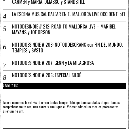
CARMEN y MARÍA, DMASSO y STANDSTILL
LA ESCENA MUSICAL BALEAR EN EL MALLORCA LIVE OCCIDENT. pt1
NOTODESINDIE # 212: ROAD TO MALLORCA LIVE – MARIBEL
MAYANS y JOE ORSON
NOTODOESINDIE # 208: NOTODOESCRANC con FIN DEL MUNDO,
TEMPLES y SVSTO
NOTODOESINDIE # 207: GENN y LA MILAGROSA
NOTODOESINDIE # 206: ESPECIAL SILOÉ
ABOUT US
Labore nonumes te vel, vis id errem tantas tempor. Solet quidam salutatus at quo. Tantas
comprehensam te sea, usu sanctus similique ei. Viderer admodum mea et, probo tantas
alienum ne vim.