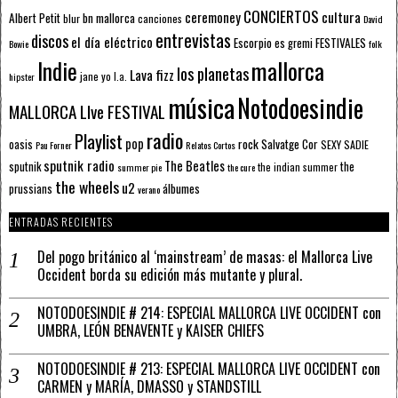
CONCIERTOS
ceremoney
cultura
Albert Petit
bn mallorca
blur
canciones
David
entrevistas
discos
el día eléctrico
Escorpio
FESTIVALES
es gremi
Bowie
folk
mallorca
Indie
los planetas
Lava fizz
jane yo
l.a.
hipster
música
Notodoesindie
MALLORCA LIve FESTIVAL
radio
Playlist
pop
rock
Salvatge Cor
oasis
SEXY SADIE
Pau Forner
Relatos Cortos
sputnik radio
The Beatles
sputnik
the
the indian summer
summer pie
the cure
the wheels
u2
álbumes
prussians
verano
ENTRADAS RECIENTES
Del pogo británico al ‘mainstream’ de masas: el Mallorca Live
Occident borda su edición más mutante y plural.
NOTODOESINDIE # 214: ESPECIAL MALLORCA LIVE OCCIDENT con
UMBRA, LEÓN BENAVENTE y KAISER CHIEFS
NOTODOESINDIE # 213: ESPECIAL MALLORCA LIVE OCCIDENT con
CARMEN y MARÍA, DMASSO y STANDSTILL