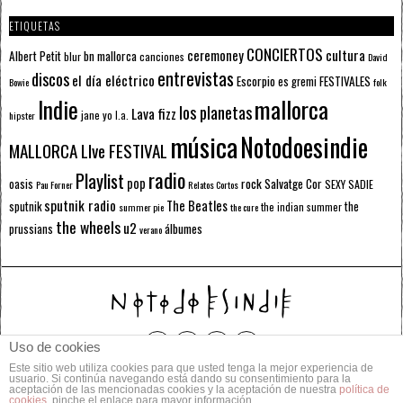
ETIQUETAS
CONCIERTOS
ceremoney
cultura
Albert Petit
bn mallorca
blur
canciones
David
entrevistas
discos
el día eléctrico
Escorpio
FESTIVALES
es gremi
Bowie
folk
mallorca
Indie
los planetas
Lava fizz
jane yo
l.a.
hipster
música
Notodoesindie
MALLORCA LIve FESTIVAL
radio
Playlist
pop
rock
Salvatge Cor
oasis
SEXY SADIE
Pau Forner
Relatos Cortos
sputnik radio
The Beatles
sputnik
the
the indian summer
summer pie
the cure
the wheels
u2
álbumes
prussians
verano
Uso de cookies
Este sitio web utiliza cookies para que usted tenga la mejor experiencia de
© 2014 Todos los derechos reservados.
usuario. Si continúa navegando está dando su consentimiento para la
aceptación de las mencionadas cookies y la aceptación de nuestra
política de
cookies
, pinche el enlace para mayor información.