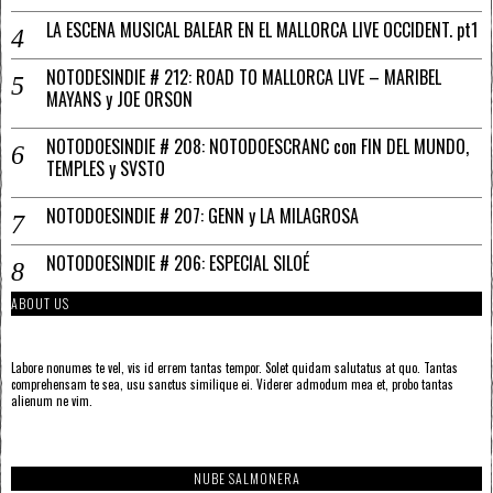
LA ESCENA MUSICAL BALEAR EN EL MALLORCA LIVE OCCIDENT. pt1
NOTODESINDIE # 212: ROAD TO MALLORCA LIVE – MARIBEL
MAYANS y JOE ORSON
NOTODOESINDIE # 208: NOTODOESCRANC con FIN DEL MUNDO,
TEMPLES y SVSTO
NOTODOESINDIE # 207: GENN y LA MILAGROSA
NOTODOESINDIE # 206: ESPECIAL SILOÉ
ABOUT US
Labore nonumes te vel, vis id errem tantas tempor. Solet quidam salutatus at quo. Tantas
comprehensam te sea, usu sanctus similique ei. Viderer admodum mea et, probo tantas
alienum ne vim.
NUBE SALMONERA