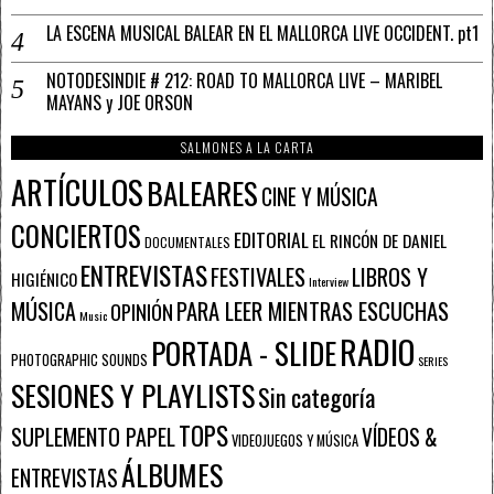
LA ESCENA MUSICAL BALEAR EN EL MALLORCA LIVE OCCIDENT. pt1
NOTODESINDIE # 212: ROAD TO MALLORCA LIVE – MARIBEL
MAYANS y JOE ORSON
SALMONES A LA CARTA
ARTÍCULOS
BALEARES
CINE Y MÚSICA
CONCIERTOS
EDITORIAL
EL RINCÓN DE DANIEL
DOCUMENTALES
ENTREVISTAS
FESTIVALES
LIBROS Y
HIGIÉNICO
Interview
PARA LEER MIENTRAS ESCUCHAS
MÚSICA
OPINIÓN
Music
RADIO
PORTADA - SLIDE
PHOTOGRAPHIC SOUNDS
SERIES
SESIONES Y PLAYLISTS
Sin categoría
TOPS
SUPLEMENTO PAPEL
VÍDEOS &
VIDEOJUEGOS Y MÚSICA
ÁLBUMES
ENTREVISTAS