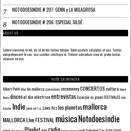
NOTODOESINDIE # 207: GENN y LA MILAGROSA
NOTODOESINDIE # 206: ESPECIAL SILOÉ
ABOUT US
Labore nonumes te vel, vis id errem tantas tempor. Solet quidam salutatus at quo. Tantas
comprehensam te sea, usu sanctus similique ei. Viderer admodum mea et, probo tantas
alienum ne vim.
NUBE SALMONERA
CONCIERTOS
ceremoney
cultura
Albert Petit
bn mallorca
blur
canciones
David
entrevistas
discos
el día eléctrico
Escorpio
FESTIVALES
es gremi
Bowie
folk
mallorca
Indie
los planetas
Lava fizz
jane yo
l.a.
hipster
música
Notodoesindie
MALLORCA LIve FESTIVAL
radio
Playlist
pop
rock
Salvatge Cor
oasis
SEXY SADIE
Pau Forner
Relatos Cortos