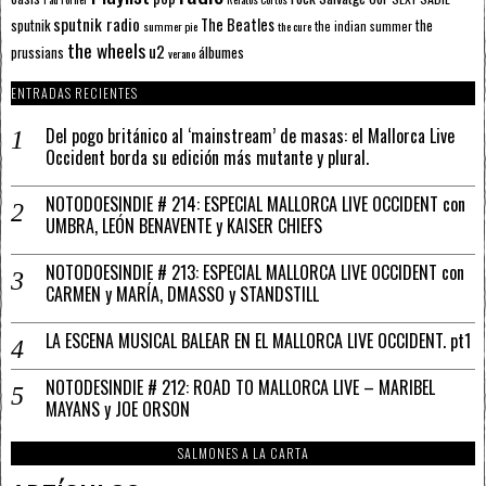
sputnik radio
The Beatles
sputnik
the
the indian summer
summer pie
the cure
the wheels
u2
álbumes
prussians
verano
ENTRADAS RECIENTES
Del pogo británico al ‘mainstream’ de masas: el Mallorca Live
Occident borda su edición más mutante y plural.
NOTODOESINDIE # 214: ESPECIAL MALLORCA LIVE OCCIDENT con
UMBRA, LEÓN BENAVENTE y KAISER CHIEFS
NOTODOESINDIE # 213: ESPECIAL MALLORCA LIVE OCCIDENT con
CARMEN y MARÍA, DMASSO y STANDSTILL
LA ESCENA MUSICAL BALEAR EN EL MALLORCA LIVE OCCIDENT. pt1
NOTODESINDIE # 212: ROAD TO MALLORCA LIVE – MARIBEL
MAYANS y JOE ORSON
SALMONES A LA CARTA