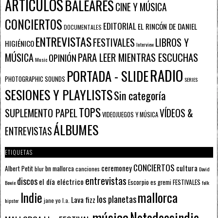
ARTÍCULOS
BALEARES
CINE Y MÚSICA
CONCIERTOS
EDITORIAL
EL RINCÓN DE DANIEL
DOCUMENTALES
ENTREVISTAS
FESTIVALES
LIBROS Y
HIGIÉNICO
Interview
PARA LEER MIENTRAS ESCUCHAS
MÚSICA
OPINIÓN
Music
RADIO
PORTADA - SLIDE
PHOTOGRAPHIC SOUNDS
SERIES
SESIONES Y PLAYLISTS
Sin categoría
TOPS
SUPLEMENTO PAPEL
VÍDEOS &
VIDEOJUEGOS Y MÚSICA
ÁLBUMES
ENTREVISTAS
ETIQUETAS
CONCIERTOS
ceremoney
cultura
Albert Petit
bn mallorca
blur
canciones
David
entrevistas
discos
el día eléctrico
Escorpio
FESTIVALES
es gremi
Bowie
folk
mallorca
Indie
los planetas
Lava fizz
jane yo
l.a.
hipster
música
Notodoesindie