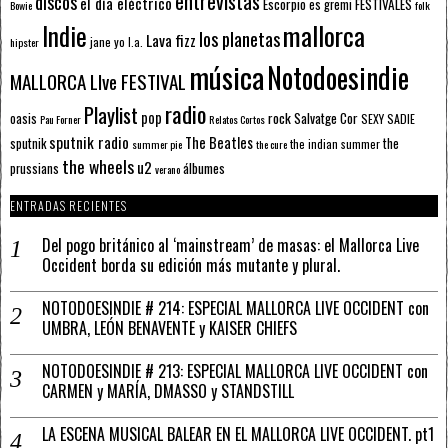
entrevistas
discos
el día eléctrico
Escorpio
FESTIVALES
es gremi
Bowie
folk
mallorca
Indie
los planetas
Lava fizz
jane yo
l.a.
hipster
música
Notodoesindie
MALLORCA LIve FESTIVAL
radio
Playlist
pop
rock
Salvatge Cor
oasis
SEXY SADIE
Pau Forner
Relatos Cortos
sputnik radio
The Beatles
sputnik
the
the indian summer
summer pie
the cure
the wheels
u2
álbumes
prussians
verano
ENTRADAS RECIENTES
Del pogo británico al ‘mainstream’ de masas: el Mallorca Live
Occident borda su edición más mutante y plural.
NOTODOESINDIE # 214: ESPECIAL MALLORCA LIVE OCCIDENT con
UMBRA, LEÓN BENAVENTE y KAISER CHIEFS
NOTODOESINDIE # 213: ESPECIAL MALLORCA LIVE OCCIDENT con
CARMEN y MARÍA, DMASSO y STANDSTILL
LA ESCENA MUSICAL BALEAR EN EL MALLORCA LIVE OCCIDENT. pt1