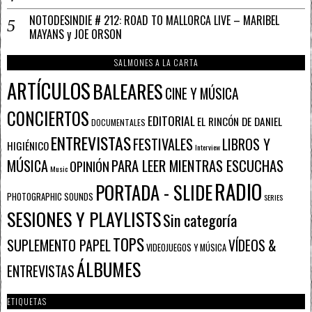
NOTODESINDIE # 212: ROAD TO MALLORCA LIVE – MARIBEL
MAYANS y JOE ORSON
SALMONES A LA CARTA
ARTÍCULOS
BALEARES
CINE Y MÚSICA
CONCIERTOS
EDITORIAL
EL RINCÓN DE DANIEL
DOCUMENTALES
ENTREVISTAS
FESTIVALES
LIBROS Y
HIGIÉNICO
Interview
PARA LEER MIENTRAS ESCUCHAS
MÚSICA
OPINIÓN
Music
RADIO
PORTADA - SLIDE
PHOTOGRAPHIC SOUNDS
SERIES
SESIONES Y PLAYLISTS
Sin categoría
TOPS
SUPLEMENTO PAPEL
VÍDEOS &
VIDEOJUEGOS Y MÚSICA
ÁLBUMES
ENTREVISTAS
ETIQUETAS