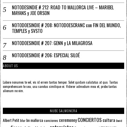
NOTODESINDIE # 212: ROAD TO MALLORCA LIVE – MARIBEL
MAYANS y JOE ORSON
NOTODOESINDIE # 208: NOTODOESCRANC con FIN DEL MUNDO,
TEMPLES y SVSTO
NOTODOESINDIE # 207: GENN y LA MILAGROSA
NOTODOESINDIE # 206: ESPECIAL SILOÉ
ABOUT US
Labore nonumes te vel, vis id errem tantas tempor. Solet quidam salutatus at quo. Tantas
comprehensam te sea, usu sanctus similique ei. Viderer admodum mea et, probo tantas
alienum ne vim.
NUBE SALMONERA
CONCIERTOS
ceremoney
cultura
Albert Petit
bn mallorca
blur
canciones
David