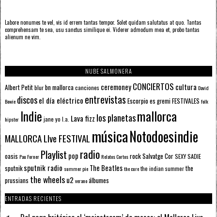
Labore nonumes te vel, vis id errem tantas tempor. Solet quidam salutatus at quo. Tantas
comprehensam te sea, usu sanctus similique ei. Viderer admodum mea et, probo tantas
alienum ne vim.
NUBE SALMONERA
CONCIERTOS
ceremoney
cultura
Albert Petit
bn mallorca
blur
canciones
David
entrevistas
discos
el día eléctrico
Escorpio
FESTIVALES
es gremi
Bowie
folk
mallorca
Indie
los planetas
Lava fizz
jane yo
l.a.
hipster
música
Notodoesindie
MALLORCA LIve FESTIVAL
radio
Playlist
pop
rock
Salvatge Cor
oasis
SEXY SADIE
Pau Forner
Relatos Cortos
sputnik radio
The Beatles
sputnik
the
the indian summer
summer pie
the cure
the wheels
u2
álbumes
prussians
verano
ENTRADAS RECIENTES