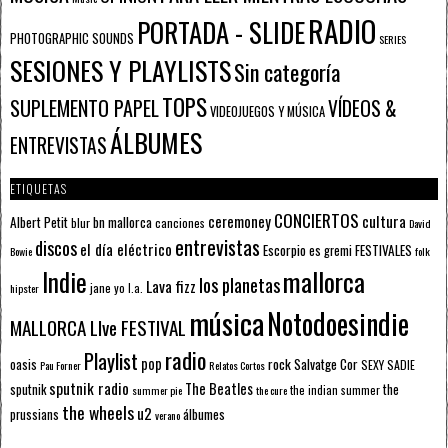
RADIO
PORTADA - SLIDE
PHOTOGRAPHIC SOUNDS
SERIES
SESIONES Y PLAYLISTS
Sin categoría
TOPS
SUPLEMENTO PAPEL
VÍDEOS &
VIDEOJUEGOS Y MÚSICA
ÁLBUMES
ENTREVISTAS
ETIQUETAS
CONCIERTOS
ceremoney
cultura
Albert Petit
bn mallorca
blur
canciones
David
entrevistas
discos
el día eléctrico
Escorpio
FESTIVALES
es gremi
Bowie
folk
mallorca
Indie
los planetas
Lava fizz
jane yo
l.a.
hipster
música
Notodoesindie
MALLORCA LIve FESTIVAL
radio
Playlist
pop
rock
Salvatge Cor
oasis
SEXY SADIE
Pau Forner
Relatos Cortos
sputnik radio
The Beatles
sputnik
the
the indian summer
summer pie
the cure
the wheels
u2
álbumes
prussians
verano