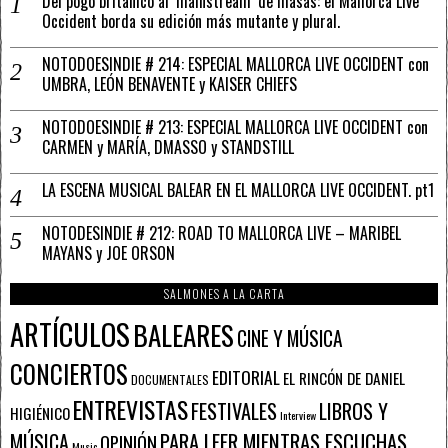
Del pogo británico al ‘mainstream’ de masas: el Mallorca Live
Occident borda su edición más mutante y plural.
NOTODOESINDIE # 214: ESPECIAL MALLORCA LIVE OCCIDENT con
UMBRA, LEÓN BENAVENTE y KAISER CHIEFS
NOTODOESINDIE # 213: ESPECIAL MALLORCA LIVE OCCIDENT con
CARMEN y MARÍA, DMASSO y STANDSTILL
LA ESCENA MUSICAL BALEAR EN EL MALLORCA LIVE OCCIDENT. pt1
NOTODESINDIE # 212: ROAD TO MALLORCA LIVE – MARIBEL
MAYANS y JOE ORSON
SALMONES A LA CARTA
ARTÍCULOS
BALEARES
CINE Y MÚSICA
CONCIERTOS
EDITORIAL
EL RINCÓN DE DANIEL
DOCUMENTALES
ENTREVISTAS
FESTIVALES
LIBROS Y
HIGIÉNICO
Interview
PARA LEER MIENTRAS ESCUCHAS
MÚSICA
OPINIÓN
Music