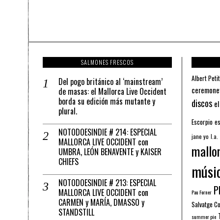
SALMONES FRESCOS
Albert Petit
Del pogo británico al ‘mainstream’
ceremone
de masas: el Mallorca Live Occident
borda su edición más mutante y
discos
el
plural.
Escorpio
es
NOTODOESINDIE # 214: ESPECIAL
jane yo
l.a.
MALLORCA LIVE OCCIDENT con
mallo
UMBRA, LEÓN BENAVENTE y KAISER
CHIEFS
músi
NOTODOESINDIE # 213: ESPECIAL
Pl
MALLORCA LIVE OCCIDENT con
Pau Forner
CARMEN y MARÍA, DMASSO y
Salvatge C
STANDSTILL
summer pie