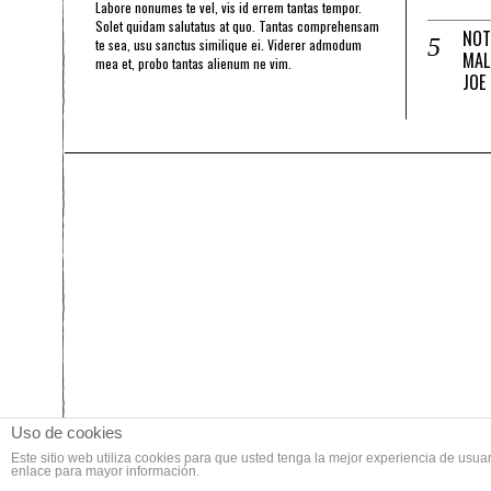
Labore nonumes te vel, vis id errem tantas tempor.
Solet quidam salutatus at quo. Tantas comprehensam
NOT
te sea, usu sanctus similique ei. Viderer admodum
MAL
mea et, probo tantas alienum ne vim.
JOE
Uso de cookies
Este sitio web utiliza cookies para que usted tenga la mejor experiencia de us
enlace para mayor información.