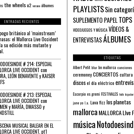
the wheels
u2
álbumes
ns
PLAYLISTS
verano
Sin categor
TOPS
SUPLEMENTO PAPEL
ENTRADAS RECIENTES
VÍDEOS &
VIDEOJUEGOS Y MÚSICA
pogo británico al ‘mainstream’
ÁLBUMES
asas: el Mallorca Live Occident
ENTREVISTAS
a su edición más mutante y
al.
ETIQUETAS
ODOESINDIE # 214: ESPECIAL
Albert Petit
bn mallorca
blur
canciones
LORCA LIVE OCCIDENT con
CONCIERTOS
ceremoney
cultura
RA, LEÓN BENAVENTE y KAISER
entrevis
EFS
discos
el día eléctrico
Escorpio
FESTIVALES
ODOESINDIE # 213: ESPECIAL
es gremi
folk
hipster
LORCA LIVE OCCIDENT con
los planetas
Lava fizz
jane yo
l.a.
MEN y MARÍA, DMASSO y
mallorca
MALLORCA LIve 
NDSTILL
música
Notodoesind
ESCENA MUSICAL BALEAR EN EL
LORCA LIVE OCCIDENT. pt1