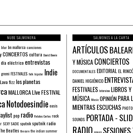
NUBE SALMONERA
SALMONES A LA CARTA
ARTÍCULOS
BALEAR
bn mallorca
blur
canciones
CONCIERTOS
y
cultura
David Bowie
CONCIERTOS
entrevistas
Y MÚSICA
 día eléctrico
Indie
EDITORIAL
EL RINC
DOCUMENTALES
FESTIVALES
 gremi
folk
hipster
ENTREVIST
los planetas
DANIEL HIGIÉNICO
Lava fizz
FESTIVALES
LIBROS Y
rca
MALLORCA LIve FESTIVAL
Interview
PARA 
MÚSICA
OPINIÓN
ca
Music
Notodoesindie
MIENTRAS ESCUCHAS
oasis
PHOTO
radio
aylist
PORTADA - SLID
pop
rock
Relatos Cortos
SOUNDS
sputnik radio
or
sputnik
SEXY SADIE
RADIO
SESIONES 
The Beatles
the indian summer
the cure
SERIES