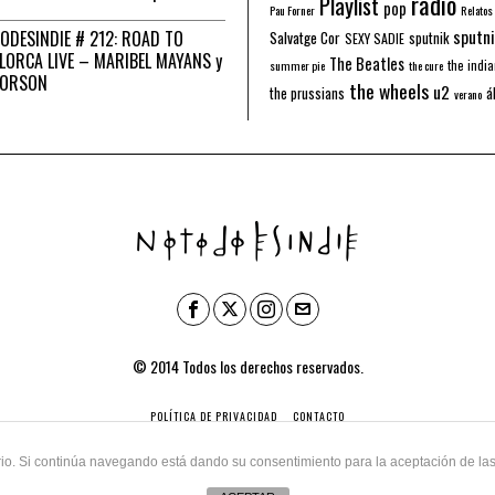
radio
Playlist
pop
Pau Forner
Relatos
sputni
ODESINDIE # 212: ROAD TO
Salvatge Cor
sputnik
SEXY SADIE
LORCA LIVE – MARIBEL MAYANS y
The Beatles
the indi
summer pie
the cure
 ORSON
the wheels
u2
á
the prussians
verano
© 2014 Todos los derechos reservados.
POLÍTICA DE PRIVACIDAD
CONTACTO
uario. Si continúa navegando está dando su consentimiento para la aceptación de l