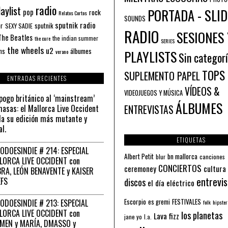
radio
aylist
PORTADA - SLID
pop
rock
Relatos Cortos
SOUNDS
sputnik radio
or
sputnik
SEXY SADIE
RADIO
SESIONES 
The Beatles
the indian summer
the cure
SERIES
the wheels
u2
álbumes
ns
PLAYLISTS
verano
Sin categor
TOPS
SUPLEMENTO PAPEL
ENTRADAS RECIENTES
VÍDEOS &
VIDEOJUEGOS Y MÚSICA
pogo británico al ‘mainstream’
ÁLBUMES
asas: el Mallorca Live Occident
ENTREVISTAS
a su edición más mutante y
al.
ETIQUETAS
ODOESINDIE # 214: ESPECIAL
Albert Petit
bn mallorca
blur
canciones
LORCA LIVE OCCIDENT con
CONCIERTOS
ceremoney
cultura
RA, LEÓN BENAVENTE y KAISER
entrevis
EFS
discos
el día eléctrico
Escorpio
FESTIVALES
ODOESINDIE # 213: ESPECIAL
es gremi
folk
hipster
LORCA LIVE OCCIDENT con
los planetas
Lava fizz
jane yo
l.a.
MEN y MARÍA, DMASSO y