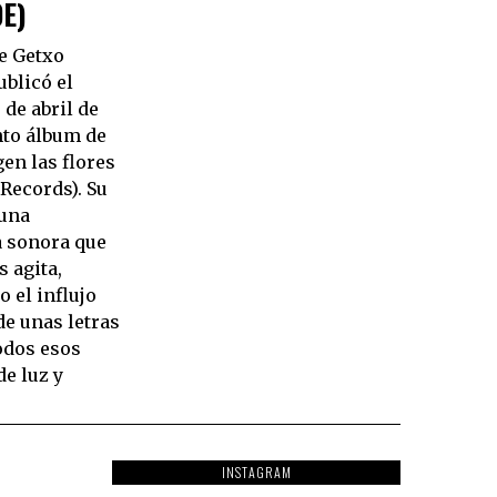
E)
de Getxo
blicó el
de abril de
nto álbum de
gen las flores
 Records). Su
 una
a sonora que
s agita,
 el influjo
e unas letras
odos esos
e luz y
INSTAGRAM