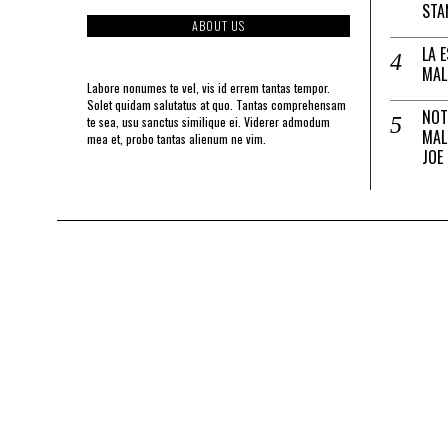
STA
ABOUT US
LA 
MAL
Labore nonumes te vel, vis id errem tantas tempor.
Solet quidam salutatus at quo. Tantas comprehensam
NOT
te sea, usu sanctus similique ei. Viderer admodum
MAL
mea et, probo tantas alienum ne vim.
JOE