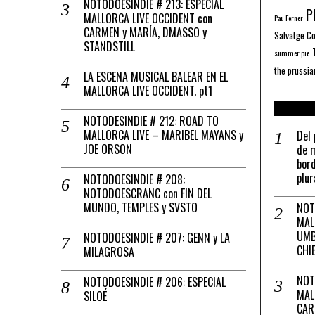
NOTODOESINDIE # 213: ESPECIAL
Pl
MALLORCA LIVE OCCIDENT con
Pau Forner
CARMEN y MARÍA, DMASSO y
Salvatge C
STANDSTILL
summer pie
the prussia
LA ESCENA MUSICAL BALEAR EN EL
MALLORCA LIVE OCCIDENT. pt1
NOTODESINDIE # 212: ROAD TO
MALLORCA LIVE – MARIBEL MAYANS y
Del 
JOE ORSON
de m
bord
plur
NOTODOESINDIE # 208:
NOTODOESCRANC con FIN DEL
MUNDO, TEMPLES y SVSTO
NOT
MAL
UMB
NOTODOESINDIE # 207: GENN y LA
CHI
MILAGROSA
NOT
NOTODOESINDIE # 206: ESPECIAL
MAL
SILOÉ
CAR