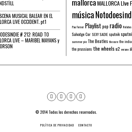
mallorca
MALLORCA LIve 
NDSTILL
música
Notodoesind
ESCENA MUSICAL BALEAR EN EL
LORCA LIVE OCCIDENT. pt1
radio
Playlist
pop
Pau Forner
Relatos
sputni
ODESINDIE # 212: ROAD TO
Salvatge Cor
sputnik
SEXY SADIE
LORCA LIVE – MARIBEL MAYANS y
The Beatles
the indi
summer pie
the cure
 ORSON
the wheels
u2
á
the prussians
verano
© 2014 Todos los derechos reservados.
POLÍTICA DE PRIVACIDAD
CONTACTO