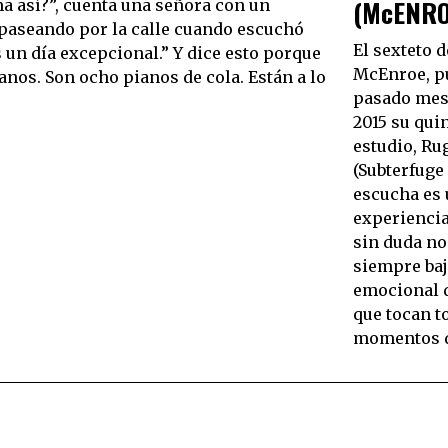
(McENRO
ma así?”, cuenta una señora con un
paseando por la calle cuando escuchó
El sexteto 
 un día excepcional.” Y dice esto porque
McEnroe, pu
anos. Son ocho pianos de cola. Están a lo
pasado mes 
2015 su qui
estudio, Ru
(Subterfuge
escucha es
experienci
sin duda no
siempre bajo
emocional d
que tocan t
momentos d