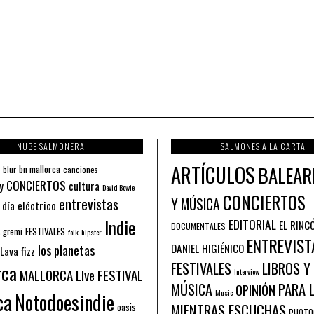
NUBE SALMONERA
SALMONES A LA CARTA
ARTÍCULOS
BALEAR
bn mallorca
blur
canciones
CONCIERTOS
y
cultura
David Bowie
CONCIERTOS
entrevistas
Y MÚSICA
 día eléctrico
Indie
EDITORIAL
EL RINC
DOCUMENTALES
FESTIVALES
 gremi
folk
hipster
ENTREVIST
los planetas
DANIEL HIGIÉNICO
Lava fizz
FESTIVALES
LIBROS Y
rca
MALLORCA LIve FESTIVAL
Interview
PARA 
MÚSICA
OPINIÓN
ca
Music
Notodoesindie
MIENTRAS ESCUCHAS
oasis
PHOTO