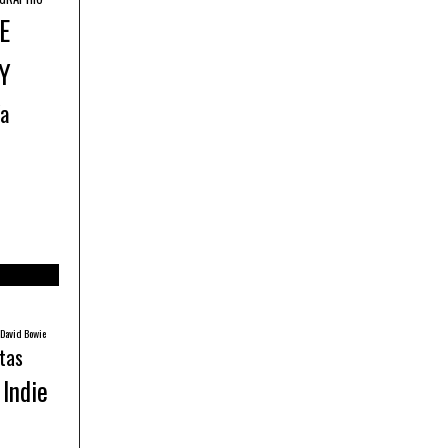
E
Y
ía
David Bowie
tas
Indie