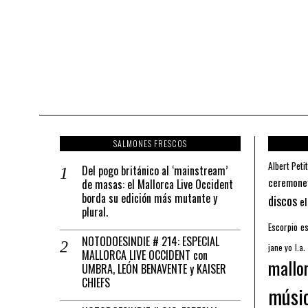
SALMONES FRESCOS
Albert Petit
Del pogo británico al ‘mainstream’
ceremone
de masas: el Mallorca Live Occident
borda su edición más mutante y
discos
el
plural.
Escorpio
es
NOTODOESINDIE # 214: ESPECIAL
jane yo
l.a.
MALLORCA LIVE OCCIDENT con
mallo
UMBRA, LEÓN BENAVENTE y KAISER
CHIEFS
músi