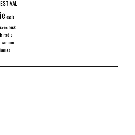
FESTIVAL
ie
oasis
rock
 Cortos
k radio
an summer
lbumes