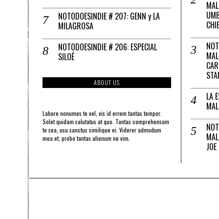
MAL
UMB
NOTODOESINDIE # 207: GENN y LA
CHI
MILAGROSA
NOT
NOTODOESINDIE # 206: ESPECIAL
MAL
SILOÉ
CAR
STA
ABOUT US
LA 
MAL
Labore nonumes te vel, vis id errem tantas tempor.
Solet quidam salutatus at quo. Tantas comprehensam
NOT
te sea, usu sanctus similique ei. Viderer admodum
MAL
mea et, probo tantas alienum ne vim.
JOE