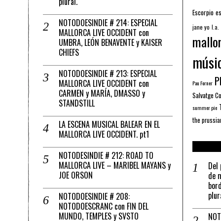
plural.
Escorpio
es
NOTODOESINDIE # 214: ESPECIAL
jane yo
l.a.
MALLORCA LIVE OCCIDENT con
mallo
UMBRA, LEÓN BENAVENTE y KAISER
CHIEFS
músi
NOTODOESINDIE # 213: ESPECIAL
Pl
MALLORCA LIVE OCCIDENT con
Pau Forner
CARMEN y MARÍA, DMASSO y
Salvatge C
STANDSTILL
summer pie
the prussia
LA ESCENA MUSICAL BALEAR EN EL
MALLORCA LIVE OCCIDENT. pt1
NOTODESINDIE # 212: ROAD TO
MALLORCA LIVE – MARIBEL MAYANS y
Del 
JOE ORSON
de m
bord
plur
NOTODOESINDIE # 208:
NOTODOESCRANC con FIN DEL
MUNDO, TEMPLES y SVSTO
NOT