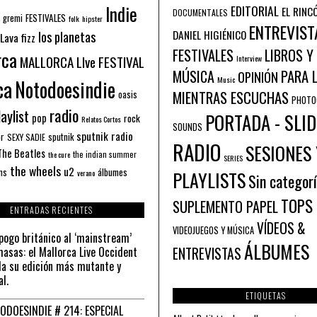
Indie
EDITORIAL
EL RINC
DOCUMENTALES
FESTIVALES
 gremi
folk
hipster
ENTREVIST
los planetas
DANIEL HIGIÉNICO
Lava fizz
FESTIVALES
LIBROS Y
rca
MALLORCA LIve FESTIVAL
Interview
PARA 
MÚSICA
OPINIÓN
ca
Music
Notodoesindie
MIENTRAS ESCUCHAS
oasis
PHOTO
radio
aylist
PORTADA - SLID
pop
rock
Relatos Cortos
SOUNDS
sputnik radio
or
sputnik
SEXY SADIE
RADIO
SESIONES 
The Beatles
the indian summer
the cure
SERIES
the wheels
u2
álbumes
ns
PLAYLISTS
verano
Sin categor
TOPS
SUPLEMENTO PAPEL
ENTRADAS RECIENTES
VÍDEOS &
VIDEOJUEGOS Y MÚSICA
pogo británico al ‘mainstream’
ÁLBUMES
asas: el Mallorca Live Occident
ENTREVISTAS
a su edición más mutante y
al.
ETIQUETAS
ODOESINDIE # 214: ESPECIAL