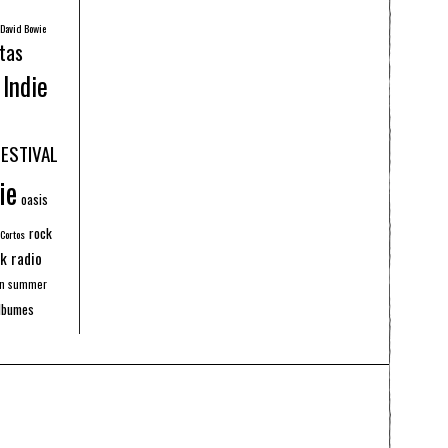
David Bowie
tas
Indie
FESTIVAL
ie
oasis
rock
 Cortos
k radio
an summer
lbumes