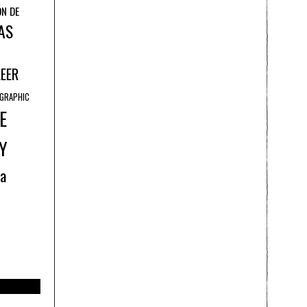
ÓN DE
AS
LEER
GRAPHIC
E
Y
ía