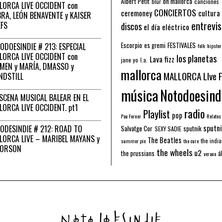
Albert Petit
bn mallorca
blur
canciones
LORCA LIVE OCCIDENT con
CONCIERTOS
ceremoney
cultura
RA, LEÓN BENAVENTE y KAISER
entrevis
EFS
discos
el día eléctrico
Escorpio
FESTIVALES
ODOESINDIE # 213: ESPECIAL
es gremi
folk
hipster
LORCA LIVE OCCIDENT con
los planetas
Lava fizz
jane yo
l.a.
MEN y MARÍA, DMASSO y
mallorca
MALLORCA LIve 
NDSTILL
música
Notodoesind
ESCENA MUSICAL BALEAR EN EL
LORCA LIVE OCCIDENT. pt1
radio
Playlist
pop
Pau Forner
Relatos
sputni
ODESINDIE # 212: ROAD TO
Salvatge Cor
sputnik
SEXY SADIE
LORCA LIVE – MARIBEL MAYANS y
The Beatles
the indi
summer pie
the cure
 ORSON
the wheels
u2
á
the prussians
verano