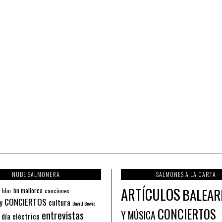
NUBE SALMONERA
SALMONES A LA CARTA
ARTÍCULOS
BALEAR
bn mallorca
blur
canciones
CONCIERTOS
y
cultura
David Bowie
CONCIERTOS
entrevistas
Y MÚSICA
 día eléctrico