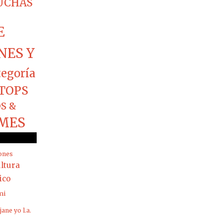
CUCHAS
E
NES Y
tegoría
TOPS
S &
MES
ones
ltura
rico
mi
jane yo
l.a.