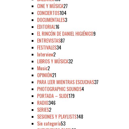
CINE Y MÚSICA
27
CONCIERTOS
104
DOCUMENTALES
3
EDITORIAL
16
EL RINCÓN DE DANIEL HIGIÉNICO
9
ENTREVISTAS
87
FESTIVALES
34
Interview
2
LIBROS Y MÚSICA
32
Music
2
OPINIÓN
21
PARA LEER MIENTRAS ESCUCHAS
37
PHOTOGRAPHIC SOUNDS
4
PORTADA – SLIDE
179
RADIO
346
SERIES
2
SESIONES Y PLAYLISTS
148
Sin categoría
53