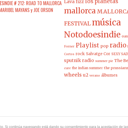
los planetas
Lava fizz
SINDIE # 212: ROAD TO MALLORCA
mallorca
 MARIBEL MAYANS y JOE ORSON
MALLORCA
música
FESTIVAL
Notodoesindie
oas
radio
Playlist
pop
Forner
rock
Salvatge Cor
SEXY SAD
Cortos
sputnik radio
The Be
summer pie
the prussian
the indian summer
cure
wheels
u2
álbumes
verano
uario. Si continúa navegando está dando su consentimiento para la aceptación de l