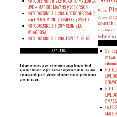
NOTODESINDIE # 212: ROAD TO MALLORCA
LIVE – MARIBEL MAYANS y JOE ORSON
Pla
Forner
NOTODOESINDIE # 208: NOTODOESCRANC
rock
Cortos
con FIN DEL MUNDO, TEMPLES y SVSTO
sputnik r
NOTODOESINDIE # 207: GENN y LA
the ind
cure
MILAGROSA
wheels
NOTODOESINDIE # 206: ESPECIAL SILOÉ
Del pog
ABOUT US
masas: 
edición
Labore nonumes te vel, vis id errem tantas tempor. Solet
NOTODO
quidam salutatus at quo. Tantas comprehensam te sea, usu
sanctus similique ei. Viderer admodum mea et, probo tantas
LIVE O
alienum ne vim.
BENAVE
NOTODO
LIVE O
DMASSO
LA ESC
MALLOR