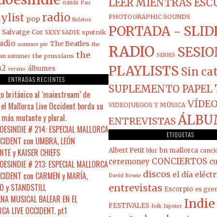
LEER MIENTRAS ES
oasis
Pau
radio
ylist
PHOTOGRAPHIC SOUNDS
pop
Relatos
PORTADA - SLID
Salvatge Cor
sputnik
SEXY SADIE
adio
The Beatles
summer pie
the
RADIO
SESIO
the
the prussians
SERIES
ian summer
PLAYLISTS
u2
álbumes
Sin ca
verano
ENTRADAS RECIENTES
SUPLEMENTO PAPEL
o británico al ‘mainstream’ de
VÍDEO
el Mallorca Live Occident borda su
VIDEOJUEGOS Y MÚSICA
 más mutante y plural.
ÁLBU
ENTREVISTAS
ESINDIE # 214: ESPECIAL MALLORCA
ETIQUETAS
CCIDENT con UMBRA, LEÓN
Albert Petit
bn mallorca
NTE y KAISER CHIEFS
blur
canci
CONCIERTOS
ceremoney
cu
ESINDIE # 213: ESPECIAL MALLORCA
discos
CCIDENT con CARMEN y MARÍA,
el día eléct
David Bowie
 y STANDSTILL
entrevistas
Escorpio
es gre
ENA MUSICAL BALEAR EN EL
Indie
FESTIVALES
folk
hipster
CA LIVE OCCIDENT. pt1