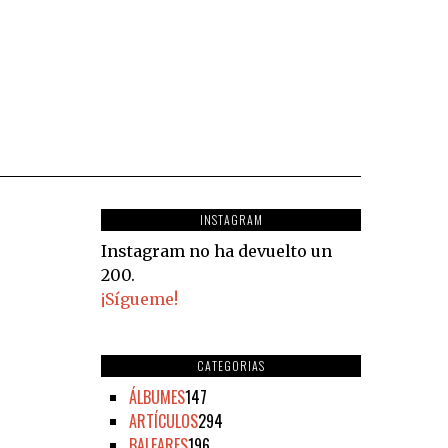
INSTAGRAM
Instagram no ha devuelto un
200.
¡Sígueme!
CATEGORIAS
ÁLBUMES
147
ARTÍCULOS
294
BALEARES
196