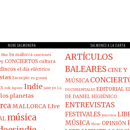
NUBE SALMONERA
SALMONES A LA CARTA
ARTÍCULOS
t
bn mallorca
blur
canciones
CONCIERTOS
ey
cultura
BALEARES
discos
el día eléctrico
CINE Y
stas
Escorpio
es gremi
CONCIERT
MÚSICA
Indie
ES
jane yo
l.a.
EDITORIAL
folk
hipster
E
DOCUMENTALES
los planetas
DE DANIEL HIGIÉNICO
ENTREVISTAS
rca
MALLORCA LIve
FESTIVALES
LIB
música
Interview
AL
MÚSICA
OPINIÓN
Music
doesindie