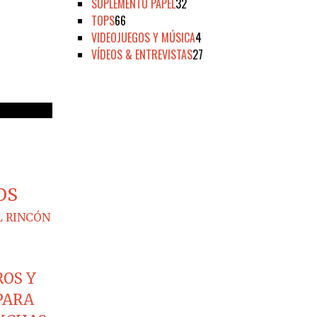
SUPLEMENTO PAPEL
32
TOPS
66
VIDEOJUEGOS Y MÚSICA
4
VÍDEOS & ENTREVISTAS
27
OS
L RINCÓN
ROS Y
PARA