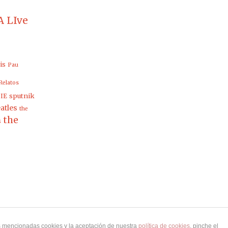
 LIve
is
Pau
Relatos
sputnik
IE
atles
the
the
s
as mencionadas cookies y la aceptación de nuestra
política de cookies
, pinche el