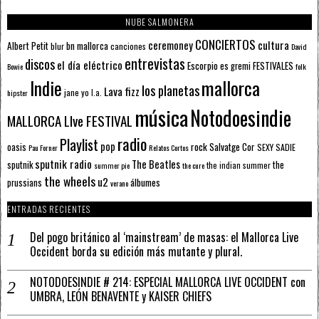
NUBE SALMONERA
CONCIERTOS
ceremoney
cultura
Albert Petit
bn mallorca
blur
canciones
David
entrevistas
discos
el día eléctrico
Escorpio
FESTIVALES
es gremi
Bowie
folk
mallorca
Indie
los planetas
Lava fizz
jane yo
l.a.
hipster
música
Notodoesindie
MALLORCA LIve FESTIVAL
radio
Playlist
pop
rock
Salvatge Cor
oasis
SEXY SADIE
Pau Forner
Relatos Cortos
sputnik radio
The Beatles
sputnik
the
the indian summer
summer pie
the cure
the wheels
u2
álbumes
prussians
verano
ENTRADAS RECIENTES
Del pogo británico al ‘mainstream’ de masas: el Mallorca Live
Occident borda su edición más mutante y plural.
NOTODOESINDIE # 214: ESPECIAL MALLORCA LIVE OCCIDENT con
UMBRA, LEÓN BENAVENTE y KAISER CHIEFS