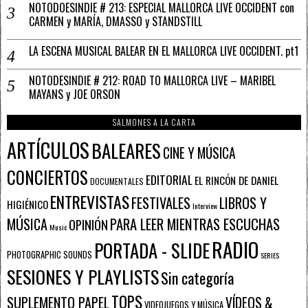
NOTODOESINDIE # 213: ESPECIAL MALLORCA LIVE OCCIDENT con
CARMEN y MARÍA, DMASSO y STANDSTILL
LA ESCENA MUSICAL BALEAR EN EL MALLORCA LIVE OCCIDENT. pt1
NOTODESINDIE # 212: ROAD TO MALLORCA LIVE – MARIBEL
MAYANS y JOE ORSON
SALMONES A LA CARTA
ARTÍCULOS
BALEARES
CINE Y MÚSICA
CONCIERTOS
EDITORIAL
EL RINCÓN DE DANIEL
DOCUMENTALES
ENTREVISTAS
FESTIVALES
LIBROS Y
HIGIÉNICO
Interview
PARA LEER MIENTRAS ESCUCHAS
MÚSICA
OPINIÓN
Music
RADIO
PORTADA - SLIDE
PHOTOGRAPHIC SOUNDS
SERIES
SESIONES Y PLAYLISTS
Sin categoría
TOPS
SUPLEMENTO PAPEL
VÍDEOS &
VIDEOJUEGOS Y MÚSICA