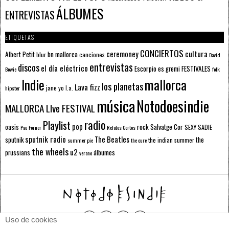
ÁLBUMES
ENTREVISTAS
ETIQUETAS
CONCIERTOS
ceremoney
cultura
Albert Petit
bn mallorca
blur
canciones
David
entrevistas
discos
el día eléctrico
Escorpio
FESTIVALES
es gremi
Bowie
folk
mallorca
Indie
los planetas
Lava fizz
jane yo
l.a.
hipster
música
Notodoesindie
MALLORCA LIve FESTIVAL
radio
Playlist
pop
rock
Salvatge Cor
oasis
SEXY SADIE
Pau Forner
Relatos Cortos
sputnik radio
The Beatles
sputnik
the
the indian summer
summer pie
the cure
the wheels
u2
álbumes
prussians
verano
Uso de cookies