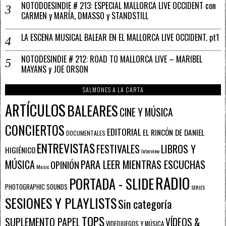
NOTODOESINDIE # 213: ESPECIAL MALLORCA LIVE OCCIDENT con
CARMEN y MARÍA, DMASSO y STANDSTILL
LA ESCENA MUSICAL BALEAR EN EL MALLORCA LIVE OCCIDENT. pt1
NOTODESINDIE # 212: ROAD TO MALLORCA LIVE – MARIBEL
MAYANS y JOE ORSON
SALMONES A LA CARTA
ARTÍCULOS
BALEARES
CINE Y MÚSICA
CONCIERTOS
EDITORIAL
EL RINCÓN DE DANIEL
DOCUMENTALES
ENTREVISTAS
FESTIVALES
LIBROS Y
HIGIÉNICO
Interview
PARA LEER MIENTRAS ESCUCHAS
MÚSICA
OPINIÓN
Music
RADIO
PORTADA - SLIDE
PHOTOGRAPHIC SOUNDS
SERIES
SESIONES Y PLAYLISTS
Sin categoría
TOPS
SUPLEMENTO PAPEL
VÍDEOS &
VIDEOJUEGOS Y MÚSICA