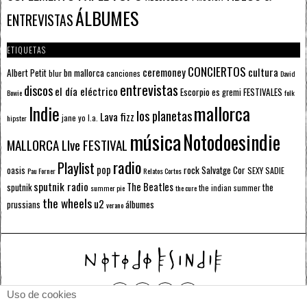
ÁLBUMES
ENTREVISTAS
ETIQUETAS
CONCIERTOS
ceremoney
cultura
Albert Petit
bn mallorca
blur
canciones
David
entrevistas
discos
el día eléctrico
Escorpio
FESTIVALES
es gremi
Bowie
folk
mallorca
Indie
los planetas
Lava fizz
jane yo
l.a.
hipster
música
Notodoesindie
MALLORCA LIve FESTIVAL
radio
Playlist
pop
rock
Salvatge Cor
oasis
SEXY SADIE
Pau Forner
Relatos Cortos
sputnik radio
The Beatles
sputnik
the
the indian summer
summer pie
the cure
the wheels
u2
álbumes
prussians
verano
Uso de cookies