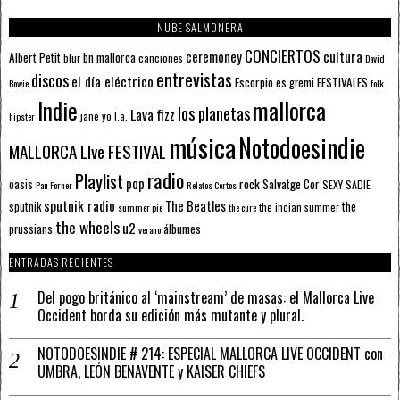
NUBE SALMONERA
CONCIERTOS
ceremoney
cultura
Albert Petit
bn mallorca
blur
canciones
David
entrevistas
discos
el día eléctrico
Escorpio
FESTIVALES
es gremi
Bowie
folk
mallorca
Indie
los planetas
Lava fizz
jane yo
l.a.
hipster
música
Notodoesindie
MALLORCA LIve FESTIVAL
radio
Playlist
pop
rock
Salvatge Cor
oasis
SEXY SADIE
Pau Forner
Relatos Cortos
sputnik radio
The Beatles
sputnik
the
the indian summer
summer pie
the cure
the wheels
u2
álbumes
prussians
verano
ENTRADAS RECIENTES
Del pogo británico al ‘mainstream’ de masas: el Mallorca Live
Occident borda su edición más mutante y plural.
NOTODOESINDIE # 214: ESPECIAL MALLORCA LIVE OCCIDENT con
UMBRA, LEÓN BENAVENTE y KAISER CHIEFS