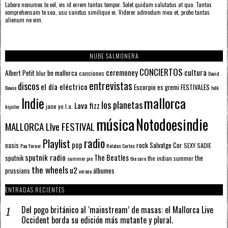
Labore nonumes te vel, vis id errem tantas tempor. Solet quidam salutatus at quo. Tantas
comprehensam te sea, usu sanctus similique ei. Viderer admodum mea et, probo tantas
alienum ne vim.
NUBE SALMONERA
CONCIERTOS
ceremoney
cultura
Albert Petit
bn mallorca
blur
canciones
David
entrevistas
discos
el día eléctrico
Escorpio
FESTIVALES
es gremi
Bowie
folk
mallorca
Indie
los planetas
Lava fizz
jane yo
l.a.
hipster
música
Notodoesindie
MALLORCA LIve FESTIVAL
radio
Playlist
pop
rock
Salvatge Cor
oasis
SEXY SADIE
Pau Forner
Relatos Cortos
sputnik radio
The Beatles
sputnik
the
the indian summer
summer pie
the cure
the wheels
u2
álbumes
prussians
verano
ENTRADAS RECIENTES
Del pogo británico al ‘mainstream’ de masas: el Mallorca Live
Occident borda su edición más mutante y plural.