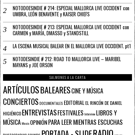
NOTODOESINDIE # 214: ESPECIAL MALLORCA LIVE OCCIDENT con
UMBRA, LEÓN BENAVENTE y KAISER CHIEFS
NOTODOESINDIE # 213: ESPECIAL MALLORCA LIVE OCCIDENT con
CARMEN y MARÍA, DMASSO y STANDSTILL
LA ESCENA MUSICAL BALEAR EN EL MALLORCA LIVE OCCIDENT. pt1
NOTODESINDIE # 212: ROAD TO MALLORCA LIVE – MARIBEL
MAYANS y JOE ORSON
SALMONES A LA CARTA
ARTÍCULOS
BALEARES
CINE Y MÚSICA
CONCIERTOS
EDITORIAL
EL RINCÓN DE DANIEL
DOCUMENTALES
ENTREVISTAS
FESTIVALES
LIBROS Y
HIGIÉNICO
Interview
PARA LEER MIENTRAS ESCUCHAS
MÚSICA
OPINIÓN
Music
RADIO
PORTADA - SLIDE