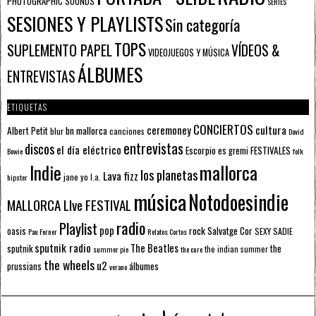
PHOTOGRAPHIC SOUNDS
SERIES
SESIONES Y PLAYLISTS
Sin categoría
TOPS
SUPLEMENTO PAPEL
VÍDEOS &
VIDEOJUEGOS Y MÚSICA
ÁLBUMES
ENTREVISTAS
ETIQUETAS
CONCIERTOS
ceremoney
cultura
Albert Petit
bn mallorca
blur
canciones
David
entrevistas
discos
el día eléctrico
Escorpio
FESTIVALES
es gremi
Bowie
folk
mallorca
Indie
los planetas
Lava fizz
jane yo
l.a.
hipster
música
Notodoesindie
MALLORCA LIve FESTIVAL
radio
Playlist
pop
rock
Salvatge Cor
oasis
SEXY SADIE
Pau Forner
Relatos Cortos
sputnik radio
The Beatles
sputnik
the
the indian summer
summer pie
the cure
the wheels
u2
álbumes
prussians
verano