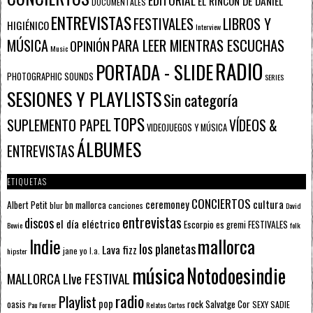
EL RINCÓN DE DANIEL
DOCUMENTALES
ENTREVISTAS
FESTIVALES
LIBROS Y
HIGIÉNICO
Interview
PARA LEER MIENTRAS ESCUCHAS
MÚSICA
OPINIÓN
Music
RADIO
PORTADA - SLIDE
PHOTOGRAPHIC SOUNDS
SERIES
SESIONES Y PLAYLISTS
Sin categoría
TOPS
SUPLEMENTO PAPEL
VÍDEOS &
VIDEOJUEGOS Y MÚSICA
ÁLBUMES
ENTREVISTAS
ETIQUETAS
CONCIERTOS
ceremoney
cultura
Albert Petit
bn mallorca
blur
canciones
David
entrevistas
discos
el día eléctrico
Escorpio
FESTIVALES
es gremi
Bowie
folk
mallorca
Indie
los planetas
Lava fizz
jane yo
l.a.
hipster
música
Notodoesindie
MALLORCA LIve FESTIVAL
radio
Playlist
pop
rock
Salvatge Cor
oasis
SEXY SADIE
Pau Forner
Relatos Cortos