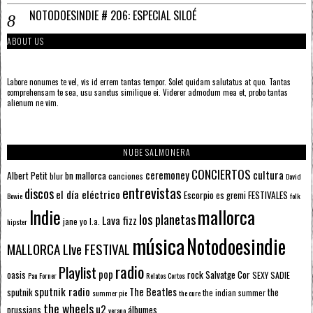
NOTODOESINDIE # 206: ESPECIAL SILOÉ
ABOUT US
Labore nonumes te vel, vis id errem tantas tempor. Solet quidam salutatus at quo. Tantas
comprehensam te sea, usu sanctus similique ei. Viderer admodum mea et, probo tantas
alienum ne vim.
NUBE SALMONERA
CONCIERTOS
ceremoney
cultura
Albert Petit
bn mallorca
blur
canciones
David
entrevistas
discos
el día eléctrico
Escorpio
FESTIVALES
es gremi
Bowie
folk
mallorca
Indie
los planetas
Lava fizz
jane yo
l.a.
hipster
música
Notodoesindie
MALLORCA LIve FESTIVAL
radio
Playlist
pop
rock
Salvatge Cor
oasis
SEXY SADIE
Pau Forner
Relatos Cortos
sputnik radio
The Beatles
sputnik
the
the indian summer
summer pie
the cure
the wheels
u2
álbumes
prussians
verano