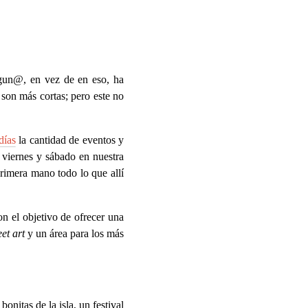
gun@, en vez de en eso, ha
son más cortas; pero este no
días
la cantidad de eventos y
e viernes y sábado en nuestra
rimera mano todo lo que allí
n el objetivo de ofrecer una
eet art
y un área para los más
onitas de la isla, un festival