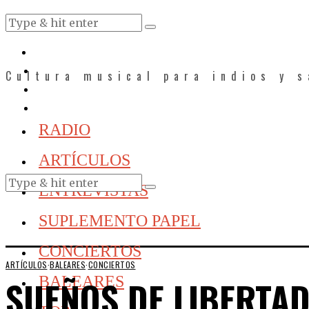
Cultura musical para indios y 
RADIO
ARTÍCULOS
ENTREVISTAS
SUPLEMENTO PAPEL
CONCIERTOS
ARTÍCULOS
·
BALEARES
·
CONCIERTOS
SUEÑOS DE LIBERTAD
BALEARES