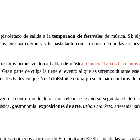
 pistoletazo de salida a la
temporada de festivales
de música. Sí; al
, enseñar cuerpo y salir hasta tarde con la excusa de que las noches 
 nosotros hemos venido a hablar de música.
Comentábamos hace unos 
. Gran parte de culpa la tiene el evento al que asistiremos durante est
s festivales en que NoTodoEsIndie estará presente para contaros de p
en encuentro multicultural que celebra este año su segunda edición co
música, gastronomía,
exposiciones de arte
,
urban markets
, artesanía,
str
tres conciertos acústicos en El cine-teatro Regio, una de las salas más b