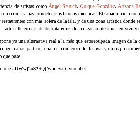
riencia de artistas como
Ángel Stanich
,
Quique González
,
Arizona B
 horno) con las más prometedoras bandas ibicencas. El sábado para comp
 restaurantes con más solera de la isla, y de una zona artística donde se
l arte callejero donde disfrutaremos de la creación de obras en vivo y e
one ya una alternativa real a la más que estereotipada imagen de la o
 cuenta atrás particular para el comienzo del festival y no os preocupéis
lo que pase.
outube]aDWwj5uS2SQ[/wpdevart_youtube]