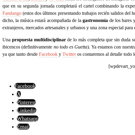
que en su segunda jornada completará el cartel combinando la expe
Fandango
(estos dos últimos presentando trabajos recién salidos del
dicho, la música estará acompañada de la
gastronomía
de los bares y
extranjeros, mercados artesanales y urbanos y una zona especial para e
Una
propuesta multidisciplinar
de lo más completa que sin duda sup
ibicencos (definitivamente
no todo es Guetta
). Ya estamos con nuestra
ya que tanto desde
Facebook
y
Twitter
os contaremos al detalle todo 
[wpdevart_y
Facebook
X
Pinterest
Linkedin
Whatsapp
Email