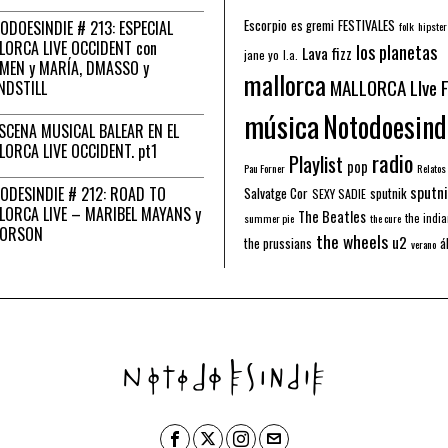
Escorpio
FESTIVALES
ODOESINDIE # 213: ESPECIAL
es gremi
folk
hipster
LORCA LIVE OCCIDENT con
los planetas
Lava fizz
jane yo
l.a.
MEN y MARÍA, DMASSO y
mallorca
MALLORCA LIve 
NDSTILL
música
Notodoesind
ESCENA MUSICAL BALEAR EN EL
LORCA LIVE OCCIDENT. pt1
radio
Playlist
pop
Pau Forner
Relatos
sputni
ODESINDIE # 212: ROAD TO
Salvatge Cor
sputnik
SEXY SADIE
LORCA LIVE – MARIBEL MAYANS y
The Beatles
the indi
summer pie
the cure
 ORSON
the wheels
u2
á
the prussians
verano