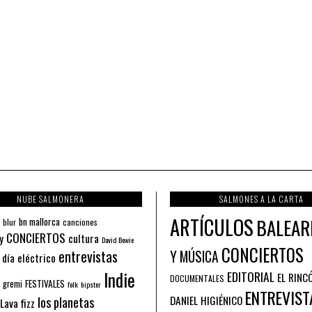
NUBE SALMONERA
SALMONES A LA CARTA
ARTÍCULOS
BALEAR
bn mallorca
blur
canciones
CONCIERTOS
y
cultura
David Bowie
CONCIERTOS
entrevistas
Y MÚSICA
 día eléctrico
Indie
EDITORIAL
EL RINC
DOCUMENTALES
FESTIVALES
 gremi
folk
hipster
ENTREVIST
los planetas
DANIEL HIGIÉNICO
Lava fizz