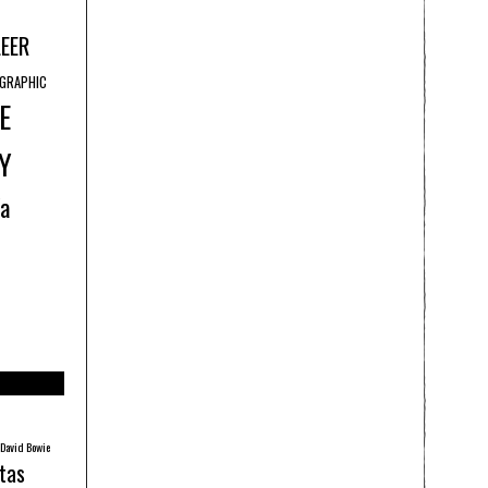
LEER
GRAPHIC
E
Y
ía
David Bowie
tas