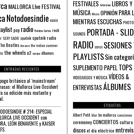
FESTIVALES
LIBROS Y
rca
MALLORCA LIve FESTIVAL
Interview
PARA 
MÚSICA
OPINIÓN
ca
Music
Notodoesindie
MIENTRAS ESCUCHAS
oasis
PHOTO
radio
aylist
PORTADA - SLID
pop
rock
Relatos Cortos
SOUNDS
sputnik radio
or
sputnik
SEXY SADIE
RADIO
SESIONES 
The Beatles
the indian summer
the cure
SERIES
the wheels
u2
álbumes
ns
PLAYLISTS
verano
Sin categor
TOPS
SUPLEMENTO PAPEL
ENTRADAS RECIENTES
VÍDEOS &
VIDEOJUEGOS Y MÚSICA
pogo británico al ‘mainstream’
ÁLBUMES
asas: el Mallorca Live Occident
ENTREVISTAS
a su edición más mutante y
al.
ETIQUETAS
ODOESINDIE # 214: ESPECIAL
Albert Petit
bn mallorca
blur
canciones
LORCA LIVE OCCIDENT con
CONCIERTOS
ceremoney
cultura
RA, LEÓN BENAVENTE y KAISER
entrevis
EFS
discos
el día eléctrico