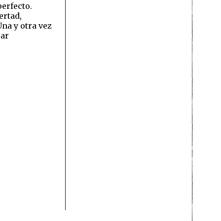
perfecto.
ertad,
na y otra vez
rar