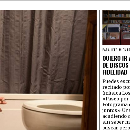
PARA LEER MIENT
QUIERO IR 
DE DISCOS 
FIDELIDAD
Puedes escu
recitado po
(música Los
«Paseo por 
Fotograma 
juntos» Una
acudiendo a
sin saber m
buscar per