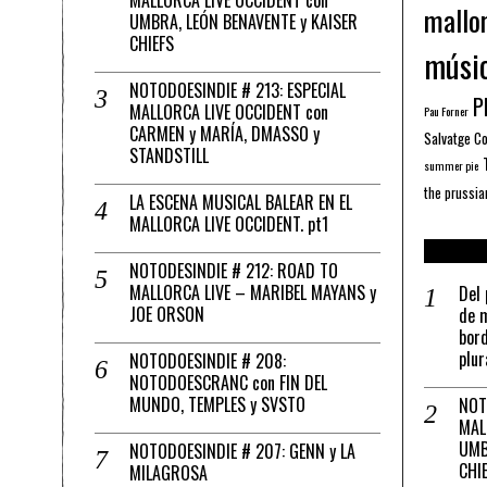
MALLORCA LIVE OCCIDENT con
mallo
UMBRA, LEÓN BENAVENTE y KAISER
CHIEFS
músi
NOTODOESINDIE # 213: ESPECIAL
Pl
MALLORCA LIVE OCCIDENT con
Pau Forner
CARMEN y MARÍA, DMASSO y
Salvatge C
STANDSTILL
summer pie
the prussia
LA ESCENA MUSICAL BALEAR EN EL
MALLORCA LIVE OCCIDENT. pt1
NOTODESINDIE # 212: ROAD TO
MALLORCA LIVE – MARIBEL MAYANS y
Del 
JOE ORSON
de m
bord
plur
NOTODOESINDIE # 208:
NOTODOESCRANC con FIN DEL
MUNDO, TEMPLES y SVSTO
NOT
MAL
UMB
NOTODOESINDIE # 207: GENN y LA
CHI
MILAGROSA