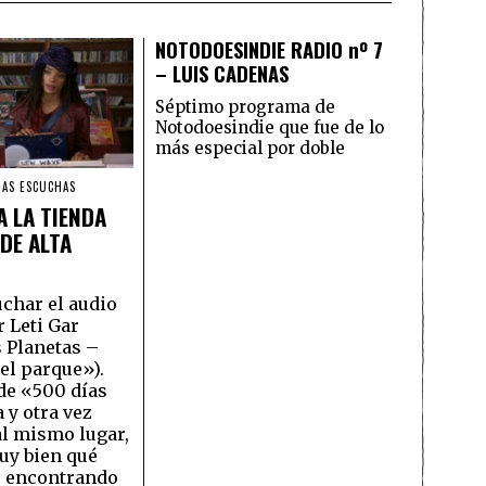
NOTODOESINDIE RADIO nº 7
– LUIS CADENAS
Séptimo programa de
Notodoesindie que fue de lo
más especial por doble
RAS ESCUCHAS
A LA TIENDA
DE ALTA
char el audio
r Leti Gar
 Planetas –
el parque»).
de «500 días
 y otra vez
l mismo lugar,
uy bien qué
o encontrando