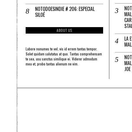
NOT
NOTODOESINDIE # 206: ESPECIAL
MAL
SILOÉ
CAR
STA
ABOUT US
LA 
MAL
Labore nonumes te vel, vis id errem tantas tempor.
Solet quidam salutatus at quo. Tantas comprehensam
NOT
te sea, usu sanctus similique ei. Viderer admodum
MAL
mea et, probo tantas alienum ne vim.
JOE