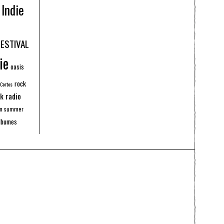
Indie
FESTIVAL
ie
oasis
rock
 Cortos
k radio
an summer
lbumes