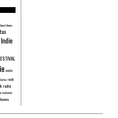
David Bowie
tas
Indie
FESTIVAL
ie
oasis
rock
 Cortos
k radio
an summer
lbumes