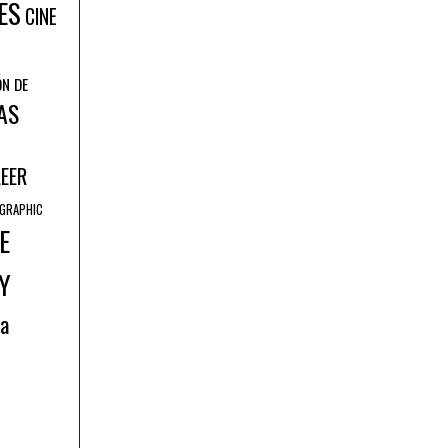
ES
CINE
ÓN DE
AS
LEER
GRAPHIC
E
Y
ía