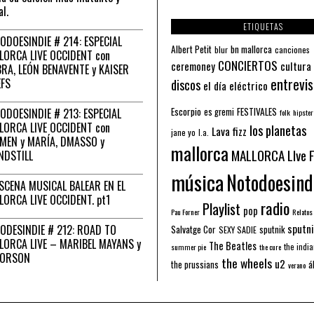
al.
ETIQUETAS
ODOESINDIE # 214: ESPECIAL
Albert Petit
bn mallorca
blur
canciones
LORCA LIVE OCCIDENT con
CONCIERTOS
ceremoney
cultura
RA, LEÓN BENAVENTE y KAISER
entrevis
EFS
discos
el día eléctrico
Escorpio
FESTIVALES
ODOESINDIE # 213: ESPECIAL
es gremi
folk
hipster
LORCA LIVE OCCIDENT con
los planetas
Lava fizz
jane yo
l.a.
MEN y MARÍA, DMASSO y
mallorca
MALLORCA LIve 
NDSTILL
música
Notodoesind
ESCENA MUSICAL BALEAR EN EL
LORCA LIVE OCCIDENT. pt1
radio
Playlist
pop
Pau Forner
Relatos
sputni
ODESINDIE # 212: ROAD TO
Salvatge Cor
sputnik
SEXY SADIE
LORCA LIVE – MARIBEL MAYANS y
The Beatles
the indi
summer pie
the cure
 ORSON
the wheels
u2
á
the prussians
verano