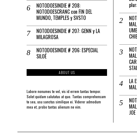
plur
NOTODOESINDIE # 208:
NOTODOESCRANC con FIN DEL
MUNDO, TEMPLES y SVSTO
NOT
MAL
UMB
NOTODOESINDIE # 207: GENN y LA
CHI
MILAGROSA
NOT
NOTODOESINDIE # 206: ESPECIAL
MAL
SILOÉ
CAR
STA
ABOUT US
LA 
MAL
Labore nonumes te vel, vis id errem tantas tempor.
Solet quidam salutatus at quo. Tantas comprehensam
NOT
te sea, usu sanctus similique ei. Viderer admodum
MAL
mea et, probo tantas alienum ne vim.
JOE