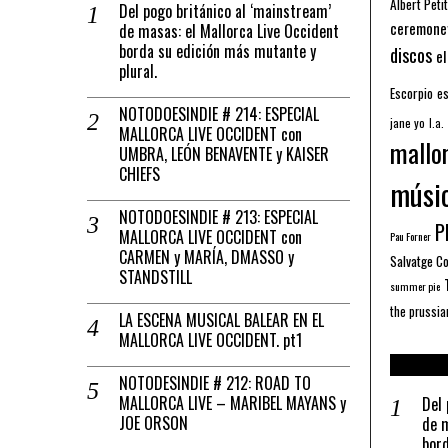
Albert Petit
Del pogo británico al ‘mainstream’
ceremone
de masas: el Mallorca Live Occident
borda su edición más mutante y
discos
el
plural.
Escorpio
es
NOTODOESINDIE # 214: ESPECIAL
jane yo
l.a.
MALLORCA LIVE OCCIDENT con
mallo
UMBRA, LEÓN BENAVENTE y KAISER
CHIEFS
músi
NOTODOESINDIE # 213: ESPECIAL
Pl
MALLORCA LIVE OCCIDENT con
Pau Forner
CARMEN y MARÍA, DMASSO y
Salvatge C
STANDSTILL
summer pie
the prussia
LA ESCENA MUSICAL BALEAR EN EL
MALLORCA LIVE OCCIDENT. pt1
NOTODESINDIE # 212: ROAD TO
MALLORCA LIVE – MARIBEL MAYANS y
Del 
JOE ORSON
de m
bord