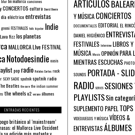
ARTÍCULOS
BALEAR
bn mallorca
blur
canciones
CONCIERTOS
y
cultura
David Bowie
CONCIERTOS
entrevistas
Y MÚSICA
 día eléctrico
Indie
EDITORIAL
EL RINC
DOCUMENTALES
FESTIVALES
 gremi
folk
hipster
ENTREVIST
los planetas
DANIEL HIGIÉNICO
Lava fizz
FESTIVALES
LIBROS Y
rca
MALLORCA LIve FESTIVAL
Interview
PARA 
MÚSICA
OPINIÓN
ca
Music
Notodoesindie
MIENTRAS ESCUCHAS
oasis
PHOTO
radio
aylist
PORTADA - SLID
pop
rock
Relatos Cortos
SOUNDS
sputnik radio
or
sputnik
SEXY SADIE
RADIO
SESIONES 
The Beatles
the indian summer
the cure
SERIES
the wheels
u2
álbumes
ns
PLAYLISTS
verano
Sin categor
TOPS
SUPLEMENTO PAPEL
ENTRADAS RECIENTES
VÍDEOS &
VIDEOJUEGOS Y MÚSICA
pogo británico al ‘mainstream’
ÁLBUMES
asas: el Mallorca Live Occident
ENTREVISTAS
a su edición más mutante y