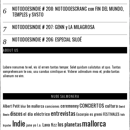
NOTODOESINDIE # 208: NOTODOESCRANC con FIN DEL MUNDO,
TEMPLES y SVSTO
NOTODOESINDIE # 207: GENN y LA MILAGROSA
NOTODOESINDIE # 206: ESPECIAL SILOÉ
ABOUT US
Labore nonumes te vel, vis id errem tantas tempor. Solet quidam salutatus at quo. Tantas
comprehensam te sea, usu sanctus similique ei. Viderer admodum mea et, probo tantas
alienum ne vim.
NUBE SALMONERA
CONCIERTOS
ceremoney
cultura
Albert Petit
bn mallorca
blur
canciones
David
entrevistas
discos
el día eléctrico
Escorpio
FESTIVALES
es gremi
Bowie
folk
mallorca
Indie
los planetas
Lava fizz
jane yo
l.a.
hipster