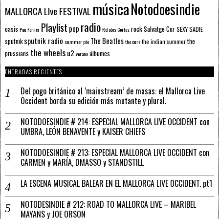
música
Notodoesindie
MALLORCA LIve FESTIVAL
radio
Playlist
pop
rock
Salvatge Cor
oasis
SEXY SADIE
Pau Forner
Relatos Cortos
sputnik radio
The Beatles
sputnik
the
the indian summer
summer pie
the cure
the wheels
u2
álbumes
prussians
verano
ENTRADAS RECIENTES
Del pogo británico al ‘mainstream’ de masas: el Mallorca Live
Occident borda su edición más mutante y plural.
NOTODOESINDIE # 214: ESPECIAL MALLORCA LIVE OCCIDENT con
UMBRA, LEÓN BENAVENTE y KAISER CHIEFS
NOTODOESINDIE # 213: ESPECIAL MALLORCA LIVE OCCIDENT con
CARMEN y MARÍA, DMASSO y STANDSTILL
LA ESCENA MUSICAL BALEAR EN EL MALLORCA LIVE OCCIDENT. pt1
NOTODESINDIE # 212: ROAD TO MALLORCA LIVE – MARIBEL
MAYANS y JOE ORSON