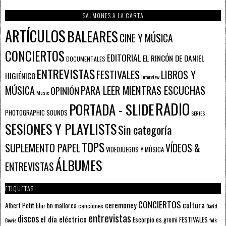
SALMONES A LA CARTA
ARTÍCULOS
BALEARES
CINE Y MÚSICA
CONCIERTOS
EDITORIAL
EL RINCÓN DE DANIEL
DOCUMENTALES
ENTREVISTAS
FESTIVALES
LIBROS Y
HIGIÉNICO
Interview
PARA LEER MIENTRAS ESCUCHAS
MÚSICA
OPINIÓN
Music
RADIO
PORTADA - SLIDE
PHOTOGRAPHIC SOUNDS
SERIES
SESIONES Y PLAYLISTS
Sin categoría
TOPS
SUPLEMENTO PAPEL
VÍDEOS &
VIDEOJUEGOS Y MÚSICA
ÁLBUMES
ENTREVISTAS
ETIQUETAS
CONCIERTOS
ceremoney
cultura
Albert Petit
bn mallorca
blur
canciones
David
entrevistas
discos
el día eléctrico
Escorpio
FESTIVALES
es gremi
Bowie
folk