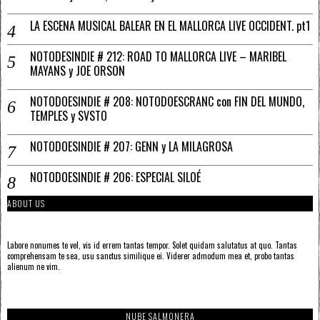
LA ESCENA MUSICAL BALEAR EN EL MALLORCA LIVE OCCIDENT. pt1
NOTODESINDIE # 212: ROAD TO MALLORCA LIVE – MARIBEL
MAYANS y JOE ORSON
NOTODOESINDIE # 208: NOTODOESCRANC con FIN DEL MUNDO,
TEMPLES y SVSTO
NOTODOESINDIE # 207: GENN y LA MILAGROSA
NOTODOESINDIE # 206: ESPECIAL SILOÉ
ABOUT US
Labore nonumes te vel, vis id errem tantas tempor. Solet quidam salutatus at quo. Tantas
comprehensam te sea, usu sanctus similique ei. Viderer admodum mea et, probo tantas
alienum ne vim.
NUBE SALMONERA