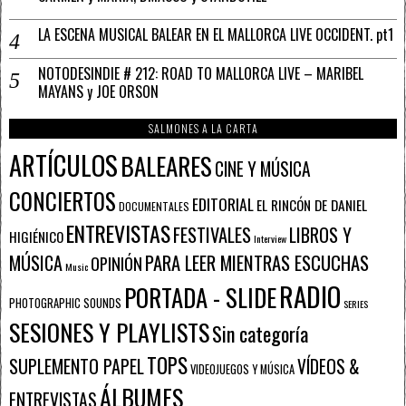
LA ESCENA MUSICAL BALEAR EN EL MALLORCA LIVE OCCIDENT. pt1
NOTODESINDIE # 212: ROAD TO MALLORCA LIVE – MARIBEL
MAYANS y JOE ORSON
SALMONES A LA CARTA
ARTÍCULOS
BALEARES
CINE Y MÚSICA
CONCIERTOS
EDITORIAL
EL RINCÓN DE DANIEL
DOCUMENTALES
ENTREVISTAS
FESTIVALES
LIBROS Y
HIGIÉNICO
Interview
PARA LEER MIENTRAS ESCUCHAS
MÚSICA
OPINIÓN
Music
RADIO
PORTADA - SLIDE
PHOTOGRAPHIC SOUNDS
SERIES
SESIONES Y PLAYLISTS
Sin categoría
TOPS
SUPLEMENTO PAPEL
VÍDEOS &
VIDEOJUEGOS Y MÚSICA
ÁLBUMES
ENTREVISTAS