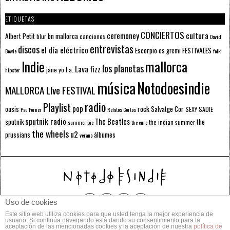
ETIQUETAS
CONCIERTOS
ceremoney
cultura
Albert Petit
bn mallorca
blur
canciones
David
entrevistas
discos
el día eléctrico
Escorpio
FESTIVALES
es gremi
Bowie
folk
mallorca
Indie
los planetas
Lava fizz
jane yo
l.a.
hipster
música
Notodoesindie
MALLORCA LIve FESTIVAL
radio
Playlist
pop
rock
Salvatge Cor
oasis
SEXY SADIE
Pau Forner
Relatos Cortos
sputnik radio
The Beatles
sputnik
the
the indian summer
summer pie
the cure
the wheels
u2
álbumes
prussians
verano
Uso de cookies
Este sitio web utiliza cookies para que usted tenga la mejor experiencia de
© 2014 Todos los derechos reservados.
usuario. Si continúa navegando está dando su consentimiento para la
aceptación de las mencionadas cookies y la aceptación de nuestra
política de