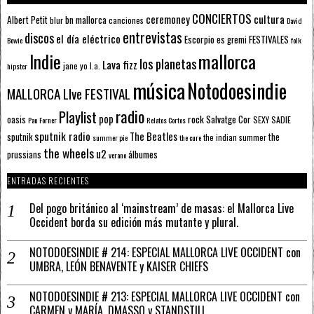
CONCIERTOS
ceremoney
cultura
Albert Petit
bn mallorca
blur
canciones
David
entrevistas
discos
el día eléctrico
Escorpio
FESTIVALES
es gremi
Bowie
folk
mallorca
Indie
los planetas
Lava fizz
jane yo
l.a.
hipster
música
Notodoesindie
MALLORCA LIve FESTIVAL
radio
Playlist
pop
rock
Salvatge Cor
oasis
SEXY SADIE
Pau Forner
Relatos Cortos
sputnik radio
The Beatles
sputnik
the
the indian summer
summer pie
the cure
the wheels
u2
álbumes
prussians
verano
ENTRADAS RECIENTES
Del pogo británico al ‘mainstream’ de masas: el Mallorca Live
Occident borda su edición más mutante y plural.
NOTODOESINDIE # 214: ESPECIAL MALLORCA LIVE OCCIDENT con
UMBRA, LEÓN BENAVENTE y KAISER CHIEFS
NOTODOESINDIE # 213: ESPECIAL MALLORCA LIVE OCCIDENT con
CARMEN y MARÍA, DMASSO y STANDSTILL