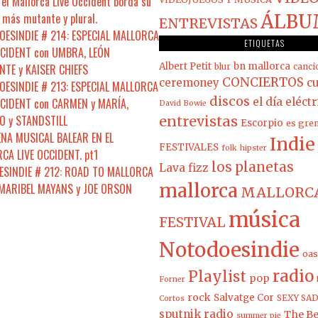
el Mallorca Live Occident borda su
 más mutante y plural.
ÁLBU
ENTREVISTAS
ESINDIE # 214: ESPECIAL MALLORCA
ETIQUETAS
CCIDENT con UMBRA, LEÓN
Albert Petit
bn mallorca
NTE y KAISER CHIEFS
blur
canci
CONCIERTOS
ceremoney
cu
ESINDIE # 213: ESPECIAL MALLORCA
discos
CCIDENT con CARMEN y MARÍA,
el día eléct
David Bowie
 y STANDSTILL
entrevistas
Escorpio
es gre
ENA MUSICAL BALEAR EN EL
Indie
FESTIVALES
folk
hipster
CA LIVE OCCIDENT. pt1
los planetas
Lava fizz
SINDIE # 212: ROAD TO MALLORCA
mallorca
 MARIBEL MAYANS y JOE ORSON
MALLORCA
música
FESTIVAL
Notodoesindie
oas
radio
Playlist
pop
Forner
rock
Salvatge Cor
SEXY SAD
Cortos
sputnik radio
The Be
summer pie