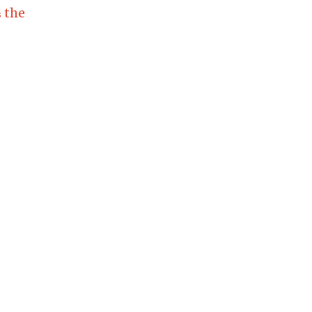
the
s