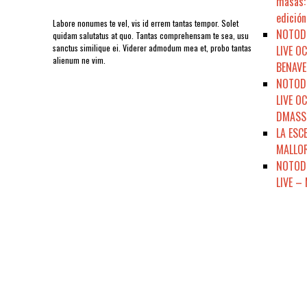
masas: 
edición
Labore nonumes te vel, vis id errem tantas tempor. Solet
NOTODO
quidam salutatus at quo. Tantas comprehensam te sea, usu
sanctus similique ei. Viderer admodum mea et, probo tantas
LIVE O
alienum ne vim.
BENAVE
NOTODO
LIVE O
DMASSO
LA ESC
MALLOR
NOTODE
LIVE –