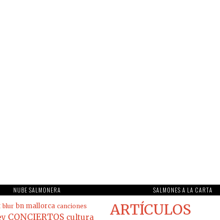
NUBE SALMONERA
SALMONES A LA CARTA
ARTÍCULOS
t
bn mallorca
blur
canciones
CONCIERTOS
ey
cultura