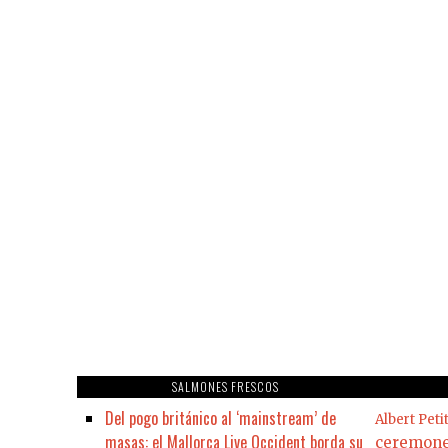
SALMONES FRESCOS
Del pogo británico al ‘mainstream’ de
Albert Peti
masas: el Mallorca Live Occident borda su
ceremon