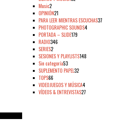
Music
2
OPINIÓN
21
PARA LEER MIENTRAS ESCUCHAS
37
PHOTOGRAPHIC SOUNDS
4
PORTADA – SLIDE
179
RADIO
346
SERIES
2
SESIONES Y PLAYLISTS
148
Sin categoría
53
SUPLEMENTO PAPEL
32
TOPS
66
VIDEOJUEGOS Y MÚSICA
4
VÍDEOS & ENTREVISTAS
27