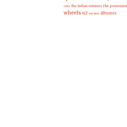
the prussian
the indian summer
cure
wheels
u2
álbumes
verano