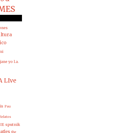
MES
ones
ltura
rico
mi
jane yo
l.a.
 LIve
is
Pau
Relatos
sputnik
IE
atles
the