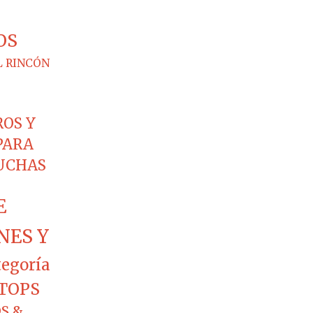
OS
L RINCÓN
ROS Y
PARA
CUCHAS
E
NES Y
tegoría
TOPS
S &