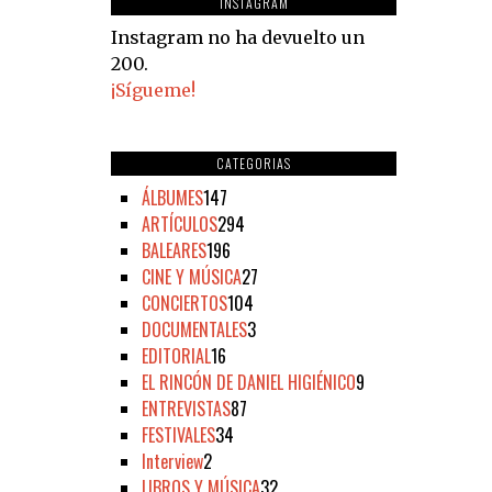
INSTAGRAM
Instagram no ha devuelto un
200.
¡Sígueme!
CATEGORIAS
ÁLBUMES
147
ARTÍCULOS
294
BALEARES
196
CINE Y MÚSICA
27
CONCIERTOS
104
DOCUMENTALES
3
EDITORIAL
16
EL RINCÓN DE DANIEL HIGIÉNICO
9
ENTREVISTAS
87
FESTIVALES
34
Interview
2
LIBROS Y MÚSICA
32