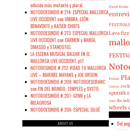
edición más mutante y plural.
David Bowie
NOTODOESINDIE # 214: ESPECIAL MALLORCA
entrevi
LIVE OCCIDENT con UMBRA, LEÓN
FESTIVAL
BENAVENTE y KAISER CHIEFS
NOTODOESINDIE # 213: ESPECIAL MALLORCA
Lava fizz
LIVE OCCIDENT con CARMEN y MARÍA,
mallo
DMASSO y STANDSTILL
LA ESCENA MUSICAL BALEAR EN EL
FESTIV
MALLORCA LIVE OCCIDENT. pt1
Noto
NOTODESINDIE # 212: ROAD TO MALLORCA
LIVE – MARIBEL MAYANS y JOE ORSON
Pla
Forner
NOTODOESINDIE # 208: NOTODOESCRANC
rock
Cortos
con FIN DEL MUNDO, TEMPLES y SVSTO
sputnik r
NOTODOESINDIE # 207: GENN y LA
the ind
cure
MILAGROSA
wheels
NOTODOESINDIE # 206: ESPECIAL SILOÉ
Del pog
ABOUT US