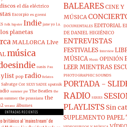
BALEARES
discos
el día eléctrico
CINE Y
stas
Escorpio
es gremi
CONCIERT
MÚSICA
Indie
ES
jane yo
l.a.
EDITORIAL
folk
hipster
E
DOCUMENTALES
los planetas
DE DANIEL HIGIÉNICO
ENTREVISTAS
rca
MALLORCA LIve
FESTIVALES
LIB
música
Interview
AL
MÚSICA
OPINIÓN
Music
doesindie
LEER MIENTRAS ES
oasis
Pau
radio
ylist
PHOTOGRAPHIC SOUNDS
pop
Relatos
PORTADA - SLID
Salvatge Cor
sputnik
SEXY SADIE
adio
The Beatles
summer pie
the
RADIO
SESIO
the
the prussians
SERIES
ian summer
PLAYLISTS
u2
álbumes
Sin ca
verano
ENTRADAS RECIENTES
SUPLEMENTO PAPEL
o británico al ‘mainstream’ de
VÍDEO
VIDEOJUEGOS Y MÚSICA