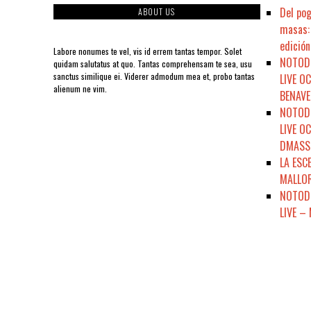
Del pog
ABOUT US
masas: 
edición
Labore nonumes te vel, vis id errem tantas tempor. Solet
NOTODO
quidam salutatus at quo. Tantas comprehensam te sea, usu
sanctus similique ei. Viderer admodum mea et, probo tantas
LIVE O
alienum ne vim.
BENAVE
NOTODO
LIVE O
DMASSO
LA ESC
MALLOR
NOTODE
LIVE –