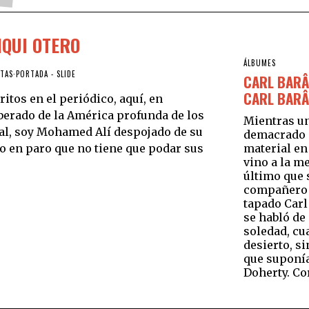
QUI OTERO
ÁLBUMES
STAS
·
PORTADA - SLIDE
CARL BARÂT
CARL BARÂ
tos en el periódico, aquí, en
berado de la América profunda de los
Mientras un
tual, soy Mohamed Alí despojado de su
demacrado 
o en paro que no tiene que podar sus
material e
vino a la m
último que 
compañero d
tapado Carl
se habló de 
soledad, cua
desierto, s
que suponía
Doherty. Cor