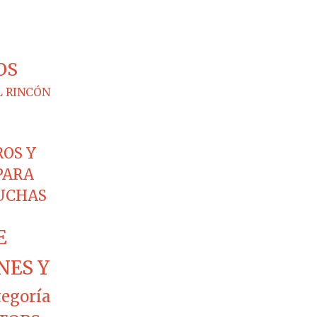
OS
L RINCÓN
ROS Y
PARA
CUCHAS
E
NES Y
tegoría