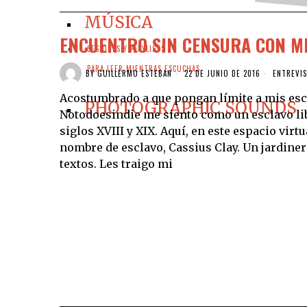
MÚSICA
ENCUENTRO SIN CENSURA CON MI
SESIONES Y PLAYLISTS
PARA LEER MIENTRAS ESCUCHAS
BY
GUILLERMO ESTEBAN
22 DE JUNIO DE 2016
ENTREVI
Acostumbrado a que pongan límite a mis escri
PHOTOGRAPHIC SOUNDS
Notodoesindie me siento como un esclavo li
siglos XVIII y XIX. Aquí, en este espacio vir
nombre de esclavo, Cassius Clay. Un jardiner
textos. Les traigo mi