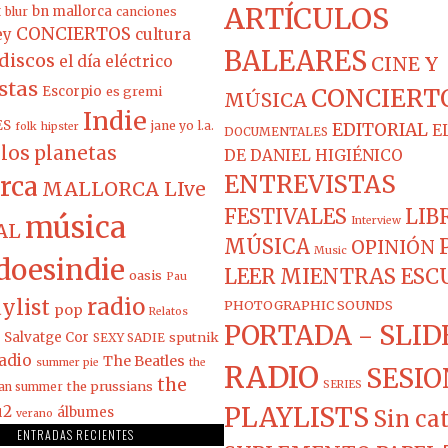
ARTÍCULOS
t
bn mallorca
blur
canciones
CONCIERTOS
ey
cultura
BALEARES
discos
el día eléctrico
CINE Y
stas
Escorpio
es gremi
CONCIERT
MÚSICA
Indie
ES
jane yo
l.a.
EDITORIAL
folk
hipster
E
DOCUMENTALES
los planetas
DE DANIEL HIGIÉNICO
ENTREVISTAS
rca
MALLORCA LIve
FESTIVALES
LIB
música
Interview
AL
MÚSICA
OPINIÓN
Music
doesindie
LEER MIENTRAS ES
oasis
Pau
radio
ylist
PHOTOGRAPHIC SOUNDS
pop
Relatos
PORTADA - SLID
Salvatge Cor
sputnik
SEXY SADIE
adio
The Beatles
summer pie
the
RADIO
SESIO
the
the prussians
SERIES
ian summer
PLAYLISTS
u2
álbumes
Sin ca
verano
ENTRADAS RECIENTES