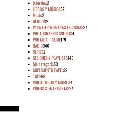
Interview
2
LIBROS Y MÚSICA
32
Music
2
OPINIÓN
21
PARA LEER MIENTRAS ESCUCHAS
37
PHOTOGRAPHIC SOUNDS
4
PORTADA – SLIDE
179
RADIO
346
SERIES
2
SESIONES Y PLAYLISTS
148
Sin categoría
53
SUPLEMENTO PAPEL
32
TOPS
66
VIDEOJUEGOS Y MÚSICA
4
VÍDEOS & ENTREVISTAS
27