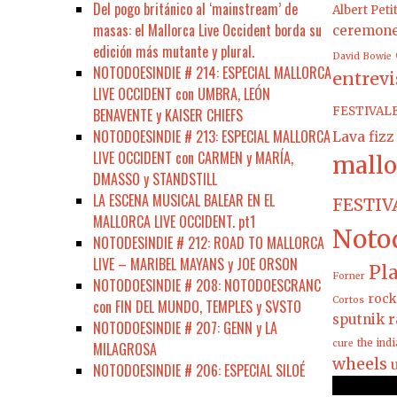
Del pogo británico al ‘mainstream’ de
Albert Peti
masas: el Mallorca Live Occident borda su
ceremon
edición más mutante y plural.
David Bowie
NOTODOESINDIE # 214: ESPECIAL MALLORCA
entrevi
LIVE OCCIDENT con UMBRA, LEÓN
FESTIVAL
BENAVENTE y KAISER CHIEFS
NOTODOESINDIE # 213: ESPECIAL MALLORCA
Lava fizz
LIVE OCCIDENT con CARMEN y MARÍA,
mallo
DMASSO y STANDSTILL
LA ESCENA MUSICAL BALEAR EN EL
FESTIV
MALLORCA LIVE OCCIDENT. pt1
Noto
NOTODESINDIE # 212: ROAD TO MALLORCA
LIVE – MARIBEL MAYANS y JOE ORSON
Pla
Forner
NOTODOESINDIE # 208: NOTODOESCRANC
rock
Cortos
con FIN DEL MUNDO, TEMPLES y SVSTO
sputnik r
NOTODOESINDIE # 207: GENN y LA
the ind
cure
MILAGROSA
wheels
NOTODOESINDIE # 206: ESPECIAL SILOÉ