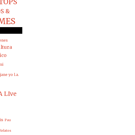
TOPS
S &
MES
ones
ltura
rico
mi
jane yo
l.a.
 LIve
is
Pau
Relatos