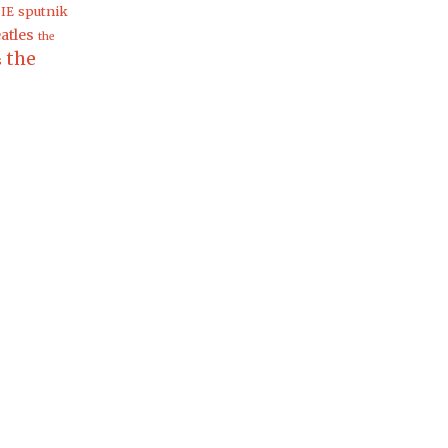
sputnik
IE
atles
the
the
s