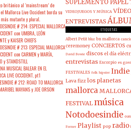
SUPLEMENTO PAPEL
o británico al ‘mainstream’ de
VÍDEO
el Mallorca Live Occident borda su
VIDEOJUEGOS Y MÚSICA
 más mutante y plural.
ÁLBU
ENTREVISTAS
ESINDIE # 214: ESPECIAL MALLORCA
ETIQUETAS
CCIDENT con UMBRA, LEÓN
Albert Petit
bn mallorca
NTE y KAISER CHIEFS
blur
canci
CONCIERTOS
ceremoney
cu
ESINDIE # 213: ESPECIAL MALLORCA
discos
CCIDENT con CARMEN y MARÍA,
el día eléct
David Bowie
 y STANDSTILL
entrevistas
Escorpio
es gre
ENA MUSICAL BALEAR EN EL
Indie
FESTIVALES
folk
hipster
CA LIVE OCCIDENT. pt1
los planetas
Lava fizz
SINDIE # 212: ROAD TO MALLORCA
mallorca
 MARIBEL MAYANS y JOE ORSON
MALLORCA
música
FESTIVAL
Notodoesindie
oas
radio
Playlist
pop
Forner