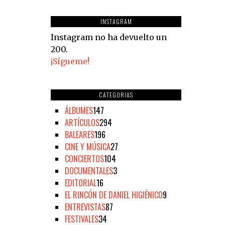
INSTAGRAM
Instagram no ha devuelto un
200.
¡Sígueme!
CATEGORIAS
ÁLBUMES
147
ARTÍCULOS
294
BALEARES
196
CINE Y MÚSICA
27
CONCIERTOS
104
DOCUMENTALES
3
EDITORIAL
16
EL RINCÓN DE DANIEL HIGIÉNICO
9
ENTREVISTAS
87
FESTIVALES
34