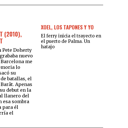
XOEL, LOS TAPONES Y YO
 (2010),
El ferry inicia el trayecto en
T
el puerto de Palma. Un
hatajo
 Pete Doherty
grababa nuevo
n Barcelona me
emoria lo
sacó su
e batallas, el
 Barât. Apenas
su debut en la
l llanero del
in esa sombra
 para él
ría el