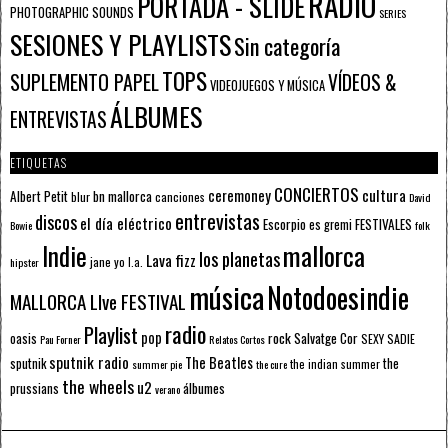
RADIO
PORTADA - SLIDE
PHOTOGRAPHIC SOUNDS
SERIES
SESIONES Y PLAYLISTS
Sin categoría
TOPS
SUPLEMENTO PAPEL
VÍDEOS &
VIDEOJUEGOS Y MÚSICA
ÁLBUMES
ENTREVISTAS
ETIQUETAS
CONCIERTOS
ceremoney
cultura
Albert Petit
bn mallorca
blur
canciones
David
entrevistas
discos
el día eléctrico
Escorpio
FESTIVALES
es gremi
Bowie
folk
mallorca
Indie
los planetas
Lava fizz
jane yo
l.a.
hipster
música
Notodoesindie
MALLORCA LIve FESTIVAL
radio
Playlist
pop
rock
Salvatge Cor
oasis
SEXY SADIE
Pau Forner
Relatos Cortos
sputnik radio
The Beatles
sputnik
the
the indian summer
summer pie
the cure
the wheels
u2
álbumes
prussians
verano