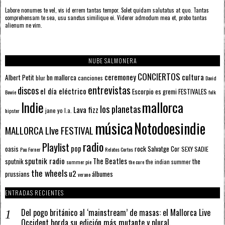
Labore nonumes te vel, vis id errem tantas tempor. Solet quidam salutatus at quo. Tantas
comprehensam te sea, usu sanctus similique ei. Viderer admodum mea et, probo tantas
alienum ne vim.
NUBE SALMONERA
CONCIERTOS
ceremoney
cultura
Albert Petit
bn mallorca
blur
canciones
David
entrevistas
discos
el día eléctrico
Escorpio
FESTIVALES
es gremi
Bowie
folk
mallorca
Indie
los planetas
Lava fizz
jane yo
l.a.
hipster
música
Notodoesindie
MALLORCA LIve FESTIVAL
radio
Playlist
pop
rock
Salvatge Cor
oasis
SEXY SADIE
Pau Forner
Relatos Cortos
sputnik radio
The Beatles
sputnik
the
the indian summer
summer pie
the cure
the wheels
u2
álbumes
prussians
verano
ENTRADAS RECIENTES
Del pogo británico al ‘mainstream’ de masas: el Mallorca Live
Occident borda su edición más mutante y plural.