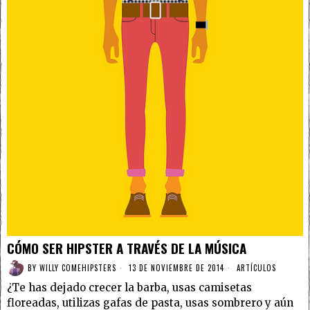
CÓMO SER HIPSTER A TRAVÉS DE LA MÚSICA
BY
WILLY COMEHIPSTERS
13 DE NOVIEMBRE DE 2014
ARTÍCULOS
¿Te has dejado crecer la barba, usas camisetas
floreadas, utilizas gafas de pasta, usas sombrero y aún