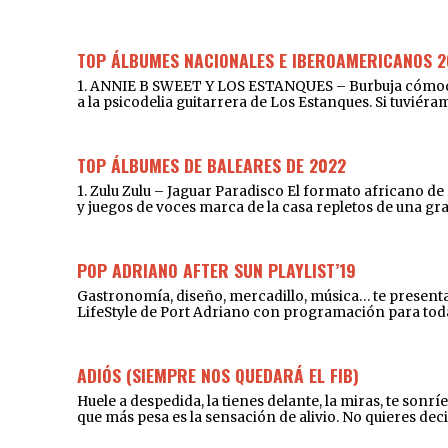
TOP ÁLBUMES NACIONALES E IBEROAMERICANOS 2
1. ANNIE B SWEET Y LOS ESTANQUES – Burbuja cómoda y 
a la psicodelia guitarrera de Los Estanques. Si tuviér
TOP ÁLBUMES DE BALEARES DE 2022
1. Zulu Zulu – Jaguar Paradisco El formato africano d
y juegos de voces marca de la casa repletos de una gr
POP ADRIANO AFTER SUN PLAYLIST’19
Gastronomía, diseño, mercadillo, música… te presentam
LifeStyle de Port Adriano con programación para toda l
ADIÓS (SIEMPRE NOS QUEDARÁ EL FIB)
Huele a despedida, la tienes delante, la miras, te sonr
que más pesa es la sensación de alivio. No quieres deci