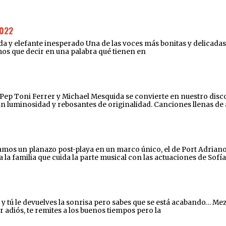
022
elefante inesperado Una de las voces más bonitas y delicadas de
amos que decir en una palabra qué tienen en
e Pep Toni Ferrer y Michael Mesquida se convierte en nuestro disco
an luminosidad y rebosantes de originalidad. Canciones llenas de
os un planazo post-playa en un marco único, el de Port Adriano. D
a familia que cuida la parte musical con las actuaciones de Sofía
íe y tú le devuelves la sonrisa pero sabes que se está acabando… M
r adiós, te remites a los buenos tiempos pero la