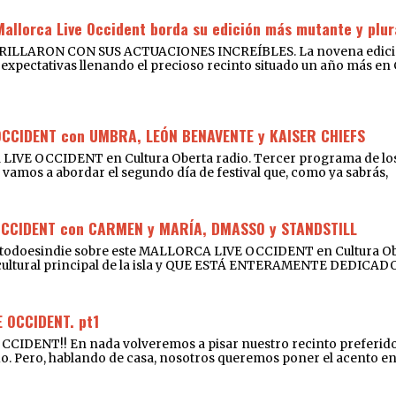
Mallorca Live Occident borda su edición más mutante y plur
RON CON SUS ACTUACIONES INCREÍBLES. La novena edición de
expectativas llenando el precioso recinto situado un año más en Cal
OCCIDENT con UMBRA, LEÓN BENAVENTE y KAISER CHIEFS
 LIVE OCCIDENT en Cultura Oberta radio. Tercer programa de los
que vamos a abordar el segundo día de festival que, como ya sabrás,
OCCIDENT con CARMEN y MARÍA, DMASSO y STANDSTILL
Notodoesindie sobre este MALLORCA LIVE OCCIDENT en Cultura Obe
o cultural principal de la isla y QUE ESTÁ ENTERAMENTE DEDIC
 OCCIDENT. pt1
ENT!! En nada volveremos a pisar nuestro recinto preferido du
do. Pero, hablando de casa, nosotros queremos poner el acento en l