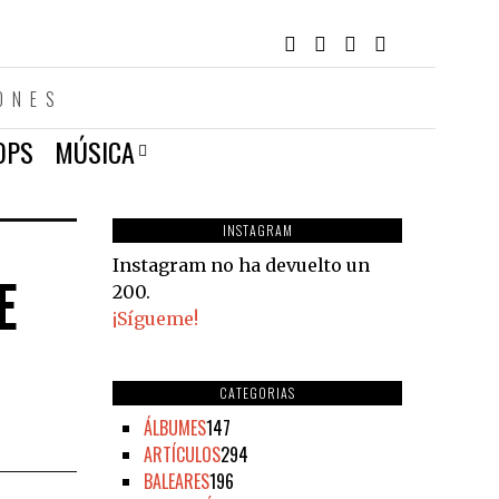
ONES
OPS
MÚSICA
INSTAGRAM
Instagram no ha devuelto un
E
200.
¡Sígueme!
CATEGORIAS
ÁLBUMES
147
ARTÍCULOS
294
BALEARES
196