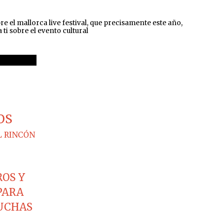
l mallorca live festival, que precisamente este año,
i sobre el evento cultural
OS
L RINCÓN
ROS Y
PARA
CUCHAS