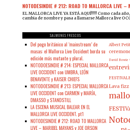
NOTODESINDIE # 212: ROAD TO MALLORCA LIVE –
EL MALLORCA LIVE YA ESTÁ AQUÍ!!!!! Como cada año, t
cambia de nombre y pasa a llamarse Mallorca live OCC
SALMONES FRESCOS
Del pogo británico al ‘mainstream’ de
Albert Peti
masas: el Mallorca Live Occident borda su
ceremon
edición más mutante y plural.
David Bowie
NOTODOESINDIE # 214: ESPECIAL MALLORCA
entrevi
LIVE OCCIDENT con UMBRA, LEÓN
FESTIVAL
BENAVENTE y KAISER CHIEFS
NOTODOESINDIE # 213: ESPECIAL MALLORCA
Lava fizz
LIVE OCCIDENT con CARMEN y MARÍA,
mallo
DMASSO y STANDSTILL
LA ESCENA MUSICAL BALEAR EN EL
FESTIV
MALLORCA LIVE OCCIDENT. pt1
Noto
NOTODESINDIE # 212: ROAD TO MALLORCA
LIVE – MARIBEL MAYANS y JOE ORSON