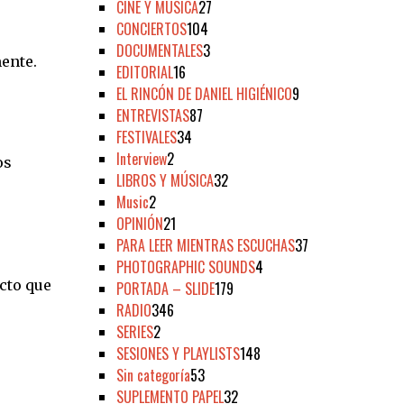
CINE Y MÚSICA
27
CONCIERTOS
104
DOCUMENTALES
3
ente.
EDITORIAL
16
EL RINCÓN DE DANIEL HIGIÉNICO
9
ENTREVISTAS
87
FESTIVALES
34
Interview
2
os
LIBROS Y MÚSICA
32
Music
2
OPINIÓN
21
PARA LEER MIENTRAS ESCUCHAS
37
PHOTOGRAPHIC SOUNDS
4
ecto que
PORTADA – SLIDE
179
RADIO
346
SERIES
2
SESIONES Y PLAYLISTS
148
Sin categoría
53
SUPLEMENTO PAPEL
32