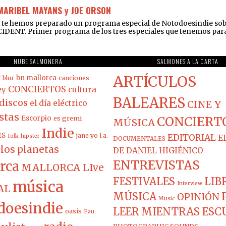
 MARIBEL MAYANS y JOE ORSON
e hemos preparado un programa especial de Notodoesindie sobre e
IDENT. Primer programa de los tres especiales que tenemos para t
NUBE SALMONERA
SALMONES A LA CARTA
ARTÍCULOS
t
bn mallorca
blur
canciones
CONCIERTOS
ey
cultura
BALEARES
discos
el día eléctrico
CINE Y
stas
Escorpio
es gremi
CONCIERT
MÚSICA
Indie
ES
jane yo
l.a.
EDITORIAL
folk
hipster
E
DOCUMENTALES
los planetas
DE DANIEL HIGIÉNICO
ENTREVISTAS
rca
MALLORCA LIve
FESTIVALES
LIB
música
Interview
AL
MÚSICA
OPINIÓN
Music
doesindie
LEER MIENTRAS ES
oasis
Pau