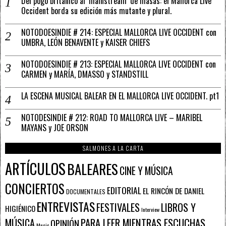
Del pogo británico al ‘mainstream’ de masas: el Mallorca Live
Occident borda su edición más mutante y plural.
NOTODOESINDIE # 214: ESPECIAL MALLORCA LIVE OCCIDENT con
UMBRA, LEÓN BENAVENTE y KAISER CHIEFS
NOTODOESINDIE # 213: ESPECIAL MALLORCA LIVE OCCIDENT con
CARMEN y MARÍA, DMASSO y STANDSTILL
LA ESCENA MUSICAL BALEAR EN EL MALLORCA LIVE OCCIDENT. pt1
NOTODESINDIE # 212: ROAD TO MALLORCA LIVE – MARIBEL
MAYANS y JOE ORSON
SALMONES A LA CARTA
ARTÍCULOS
BALEARES
CINE Y MÚSICA
CONCIERTOS
EDITORIAL
EL RINCÓN DE DANIEL
DOCUMENTALES
ENTREVISTAS
FESTIVALES
LIBROS Y
HIGIÉNICO
Interview
PARA LEER MIENTRAS ESCUCHAS
MÚSICA
OPINIÓN
Music