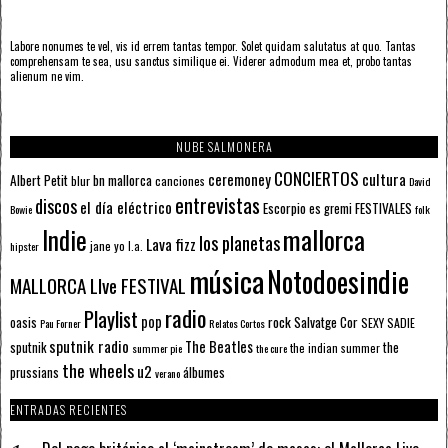
Labore nonumes te vel, vis id errem tantas tempor. Solet quidam salutatus at quo. Tantas
comprehensam te sea, usu sanctus similique ei. Viderer admodum mea et, probo tantas
alienum ne vim.
NUBE SALMONERA
CONCIERTOS
ceremoney
cultura
Albert Petit
bn mallorca
blur
canciones
David
entrevistas
discos
el día eléctrico
Escorpio
FESTIVALES
es gremi
Bowie
folk
mallorca
Indie
los planetas
Lava fizz
jane yo
l.a.
hipster
música
Notodoesindie
MALLORCA LIve FESTIVAL
radio
Playlist
pop
rock
Salvatge Cor
oasis
SEXY SADIE
Pau Forner
Relatos Cortos
sputnik radio
The Beatles
sputnik
the
the indian summer
summer pie
the cure
the wheels
u2
álbumes
prussians
verano
ENTRADAS RECIENTES