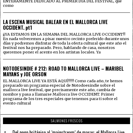
ENTERAMENTE DEDICADO AL PRIMER DÍA DEL FESTIVAL, que
como
LA ESCENA MUSICAL BALEAR EN EL MALLORCA LIVE
OCCIDENT. pt1
¡¡YA ESTAMOS EN LA SEMANA DEL MALLORCA LIVE OCCIDENT!!
En nada volveremos a pisar nuestro recinto preferido durante unos
días y podremos disfrutar de toda la oferta cultural que este año el
festival nos ha preparado. Pero, hablando de casa, nosotros
queremos poner el acento en los artistas locales. Ya
NOTODESINDIE # 212: ROAD TO MALLORCA LIVE – MARIBEL
MAYANS y JOE ORSON
EL MALLORCA LIVE YA ESTÁ AQUÍ!!!!! Como cada año, te hemos
preparado un programa especial de Notodoesindie sobre el
mallorca live festival, que precisamente este año, cambia de
nombre y pasa a llamarse Mallorca live OCCIDENT. Primer
programa de los tres especiales que tenemos para ti sobre el
evento cultural
SALMONES FRESCOS
Del pogo británico al ‘mainstream’ de masas: el Mallorca Live