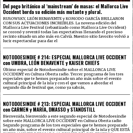
Del pogo británico al ‘mainstream’ de masas: el Mallorca Live
Occident borda su edición más mutante y plural.
RUSOWSKY, LEÓN BENAVENTE y KOMODO GARCÍA BRILLARON
CON SUS ACTUACIONES INCREÍBLES. La novena edición del
Mallorca Live Festival (rebautizado como Mallorca Live Occident)
se coronó y reventó todas las expectativas llenando el precioso
recinto situado un año más en Calvià. Nuestro sitio favorito volvió a
lucir espectacular para dar el
NOTODOESINDIE # 214: ESPECIAL MALLORCA LIVE OCCIDENT
con UMBRA, LEÓN BENAVENTE y KAISER CHIEFS
Último especial de Notodoesindie sobre el MALLORCA LIVE
OCCIDENT en Cultura Oberta radio. Tercer programa de los tres
especiales que te hemos preparado un año más sobre el evento
cultural principal de la isla y con el que vamos a abordar el
segundo día de festival que, como ya sabrás,
NOTODOESINDIE # 213: ESPECIAL MALLORCA LIVE OCCIDENT
con CARMEN y MARÍA, DMASSO y STANDSTILL
Bienvenida, bienvenido a este segundo especial de Notodoesindie
sobre este MALLORCA LIVE OCCIDENT en Cultura Oberta radio
Segundo programa de los tres especiales que te hemos preparado
un año más, sobre el evento cultural principal de la isla y QUE ESTÁ