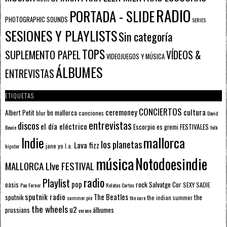
RADIO
PORTADA - SLIDE
PHOTOGRAPHIC SOUNDS
SERIES
SESIONES Y PLAYLISTS
Sin categoría
TOPS
SUPLEMENTO PAPEL
VÍDEOS &
VIDEOJUEGOS Y MÚSICA
ÁLBUMES
ENTREVISTAS
ETIQUETAS
CONCIERTOS
ceremoney
cultura
Albert Petit
bn mallorca
blur
canciones
David
entrevistas
discos
el día eléctrico
Escorpio
FESTIVALES
es gremi
Bowie
folk
mallorca
Indie
los planetas
Lava fizz
jane yo
l.a.
hipster
música
Notodoesindie
MALLORCA LIve FESTIVAL
radio
Playlist
pop
rock
Salvatge Cor
oasis
SEXY SADIE
Pau Forner
Relatos Cortos
sputnik radio
The Beatles
sputnik
the
the indian summer
summer pie
the cure
the wheels
u2
álbumes
prussians
verano