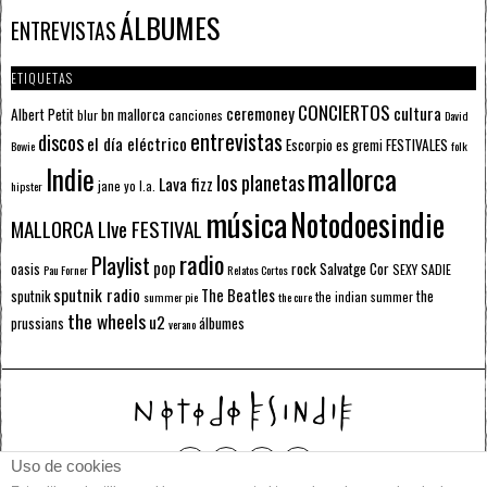
ÁLBUMES
ENTREVISTAS
ETIQUETAS
CONCIERTOS
ceremoney
cultura
Albert Petit
bn mallorca
blur
canciones
David
entrevistas
discos
el día eléctrico
Escorpio
FESTIVALES
es gremi
Bowie
folk
mallorca
Indie
los planetas
Lava fizz
jane yo
l.a.
hipster
música
Notodoesindie
MALLORCA LIve FESTIVAL
radio
Playlist
pop
rock
Salvatge Cor
oasis
SEXY SADIE
Pau Forner
Relatos Cortos
sputnik radio
The Beatles
sputnik
the
the indian summer
summer pie
the cure
the wheels
u2
álbumes
prussians
verano
Uso de cookies