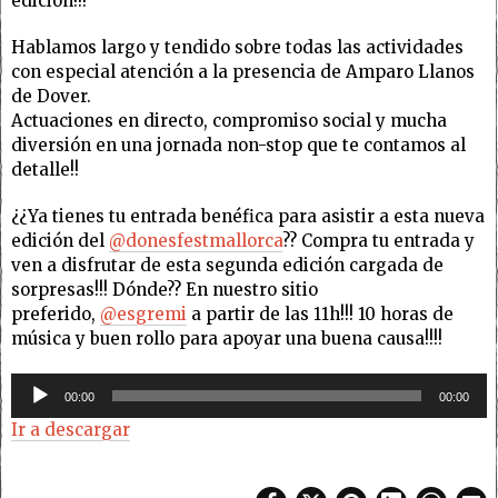
edición!!!
Hablamos largo y tendido sobre todas las actividades
con especial atención a la presencia de Amparo Llanos
de Dover.
Actuaciones en directo, compromiso social y mucha
diversión en una jornada non-stop que te contamos al
detalle!!
¿¿Ya tienes tu entrada benéfica para asistir a esta nueva
edición del
@donesfestmallorca
?? Compra tu entrada y
ven a disfrutar de esta segunda edición cargada de
sorpresas!!! Dónde?? En nuestro sitio
preferido,
@esgremi
a partir de las 11h!!! 10 horas de
música y buen rollo para apoyar una buena causa!!!!
Reproductor
00:00
00:00
de
Ir a descargar
audio