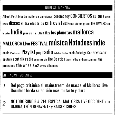
NUBE SALMONERA
CONCIERTOS
ceremoney
cultura
Albert Petit
bn mallorca
blur
canciones
David
entrevistas
discos
el día eléctrico
Escorpio
FESTIVALES
es gremi
Bowie
folk
mallorca
Indie
los planetas
Lava fizz
jane yo
l.a.
hipster
música
Notodoesindie
MALLORCA LIve FESTIVAL
radio
Playlist
pop
rock
Salvatge Cor
oasis
SEXY SADIE
Pau Forner
Relatos Cortos
sputnik radio
The Beatles
sputnik
the
the indian summer
summer pie
the cure
the wheels
u2
álbumes
prussians
verano
ENTRADAS RECIENTES
Del pogo británico al ‘mainstream’ de masas: el Mallorca Live
Occident borda su edición más mutante y plural.
NOTODOESINDIE # 214: ESPECIAL MALLORCA LIVE OCCIDENT con
UMBRA, LEÓN BENAVENTE y KAISER CHIEFS