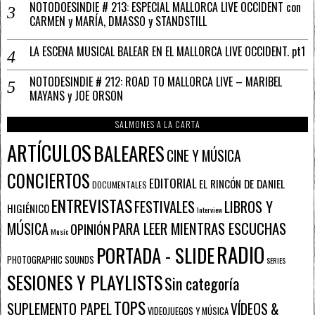
NOTODOESINDIE # 213: ESPECIAL MALLORCA LIVE OCCIDENT con
CARMEN y MARÍA, DMASSO y STANDSTILL
LA ESCENA MUSICAL BALEAR EN EL MALLORCA LIVE OCCIDENT. pt1
NOTODESINDIE # 212: ROAD TO MALLORCA LIVE – MARIBEL
MAYANS y JOE ORSON
SALMONES A LA CARTA
ARTÍCULOS
BALEARES
CINE Y MÚSICA
CONCIERTOS
EDITORIAL
EL RINCÓN DE DANIEL
DOCUMENTALES
ENTREVISTAS
FESTIVALES
LIBROS Y
HIGIÉNICO
Interview
PARA LEER MIENTRAS ESCUCHAS
MÚSICA
OPINIÓN
Music
RADIO
PORTADA - SLIDE
PHOTOGRAPHIC SOUNDS
SERIES
SESIONES Y PLAYLISTS
Sin categoría
TOPS
SUPLEMENTO PAPEL
VÍDEOS &
VIDEOJUEGOS Y MÚSICA