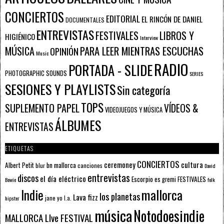
CONCIERTOS
EDITORIAL
EL RINCÓN DE DANIEL
DOCUMENTALES
ENTREVISTAS
FESTIVALES
LIBROS Y
HIGIÉNICO
Interview
PARA LEER MIENTRAS ESCUCHAS
MÚSICA
OPINIÓN
Music
RADIO
PORTADA - SLIDE
PHOTOGRAPHIC SOUNDS
SERIES
SESIONES Y PLAYLISTS
Sin categoría
TOPS
SUPLEMENTO PAPEL
VÍDEOS &
VIDEOJUEGOS Y MÚSICA
ÁLBUMES
ENTREVISTAS
ETIQUETAS
CONCIERTOS
ceremoney
cultura
Albert Petit
bn mallorca
blur
canciones
David
entrevistas
discos
el día eléctrico
Escorpio
FESTIVALES
es gremi
Bowie
folk
mallorca
Indie
los planetas
Lava fizz
jane yo
l.a.
hipster
música
Notodoesindie
MALLORCA LIve FESTIVAL