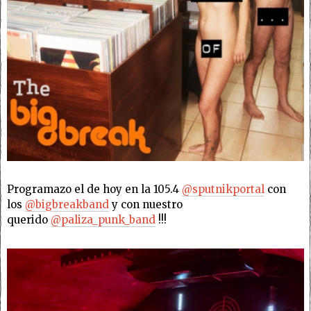
Programazo el de hoy en la 105.4
@sputnikportal
con
los
@bigbreakband
y con nuestro
querido
@paliza_punk_band
!!!