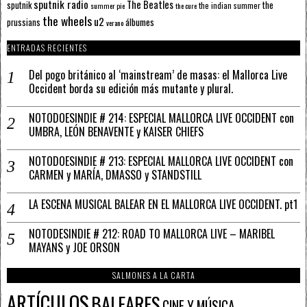
sputnik radio
The Beatles
sputnik
the
the indian summer
summer pie
the cure
the wheels
u2
álbumes
prussians
verano
ENTRADAS RECIENTES
Del pogo británico al ‘mainstream’ de masas: el Mallorca Live
Occident borda su edición más mutante y plural.
NOTODOESINDIE # 214: ESPECIAL MALLORCA LIVE OCCIDENT con
UMBRA, LEÓN BENAVENTE y KAISER CHIEFS
NOTODOESINDIE # 213: ESPECIAL MALLORCA LIVE OCCIDENT con
CARMEN y MARÍA, DMASSO y STANDSTILL
LA ESCENA MUSICAL BALEAR EN EL MALLORCA LIVE OCCIDENT. pt1
NOTODESINDIE # 212: ROAD TO MALLORCA LIVE – MARIBEL
MAYANS y JOE ORSON
SALMONES A LA CARTA
ARTÍCULOS
BALEARES
CINE Y MÚSICA