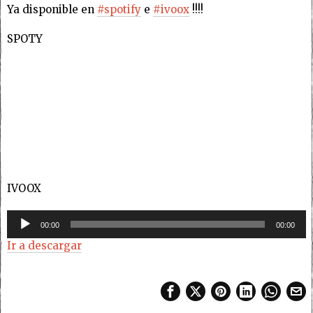
Ya disponible en
#spotify
e
#ivoox
!!!!
SPOTY
IVOOX
Reproductor
00:00
00:00
de
Ir a descargar
audio