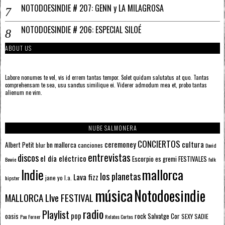
NOTODOESINDIE # 207: GENN y LA MILAGROSA
NOTODOESINDIE # 206: ESPECIAL SILOÉ
ABOUT US
Labore nonumes te vel, vis id errem tantas tempor. Solet quidam salutatus at quo. Tantas
comprehensam te sea, usu sanctus similique ei. Viderer admodum mea et, probo tantas
alienum ne vim.
NUBE SALMONERA
CONCIERTOS
ceremoney
cultura
Albert Petit
bn mallorca
blur
canciones
David
entrevistas
discos
el día eléctrico
Escorpio
FESTIVALES
es gremi
Bowie
folk
mallorca
Indie
los planetas
Lava fizz
jane yo
l.a.
hipster
música
Notodoesindie
MALLORCA LIve FESTIVAL
radio
Playlist
pop
rock
Salvatge Cor
oasis
SEXY SADIE
Pau Forner
Relatos Cortos