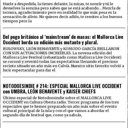
Huele a despedida, la tienes delante, la miras, te sonríe y tú le
devuelves la sonrisa pero sabes que se está acabando… Mezcla de
ternura, agradecimiento pero en realidad lo que más pesa es la
sensación de alivio. No quieres decir adiós, te remites a los buenos
tiempos pero la
Del pogo británico al ‘mainstream’ de masas: el Mallorca Live
Occident borda su edición más mutante y plural.
RUSOWSKY, LEÓN BENAVENTE y KOMODO GARCÍA BRILLARON
CON SUS ACTUACIONES INCREÍBLES. La novena edición del
Mallorca Live Festival (rebautizado como Mallorca Live Occident)
se coronó y reventó todas las expectativas llenando el precioso
recinto situado un año más en Calvià. Nuestro sitio favorito volvió a
lucir espectacular para dar el
NOTODOESINDIE # 214: ESPECIAL MALLORCA LIVE OCCIDENT
con UMBRA, LEÓN BENAVENTE y KAISER CHIEFS
Último especial de Notodoesindie sobre el MALLORCA LIVE
OCCIDENT en Cultura Oberta radio. Tercer programa de los tres
especiales que te hemos preparado un año más sobre el evento
cultural principal de la isla y con el que vamos a abordar el
segundo día de festival que, como ya sabrás,