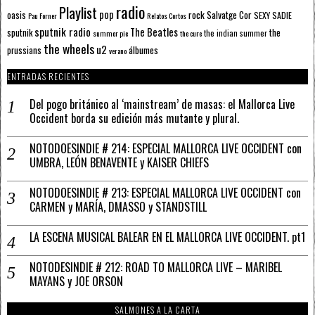
radio
Playlist
pop
rock
Salvatge Cor
oasis
SEXY SADIE
Pau Forner
Relatos Cortos
sputnik radio
The Beatles
sputnik
the
the indian summer
summer pie
the cure
the wheels
u2
álbumes
prussians
verano
ENTRADAS RECIENTES
Del pogo británico al ‘mainstream’ de masas: el Mallorca Live
Occident borda su edición más mutante y plural.
NOTODOESINDIE # 214: ESPECIAL MALLORCA LIVE OCCIDENT con
UMBRA, LEÓN BENAVENTE y KAISER CHIEFS
NOTODOESINDIE # 213: ESPECIAL MALLORCA LIVE OCCIDENT con
CARMEN y MARÍA, DMASSO y STANDSTILL
LA ESCENA MUSICAL BALEAR EN EL MALLORCA LIVE OCCIDENT. pt1
NOTODESINDIE # 212: ROAD TO MALLORCA LIVE – MARIBEL
MAYANS y JOE ORSON
SALMONES A LA CARTA