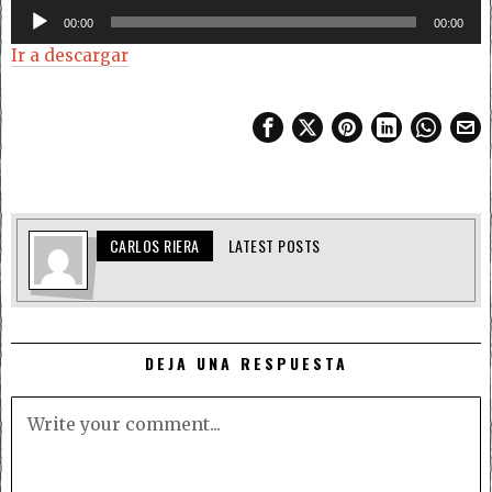
Reproductor
00:00
00:00
de
Ir a descargar
audio
CARLOS RIERA
LATEST POSTS
DEJA UNA RESPUESTA