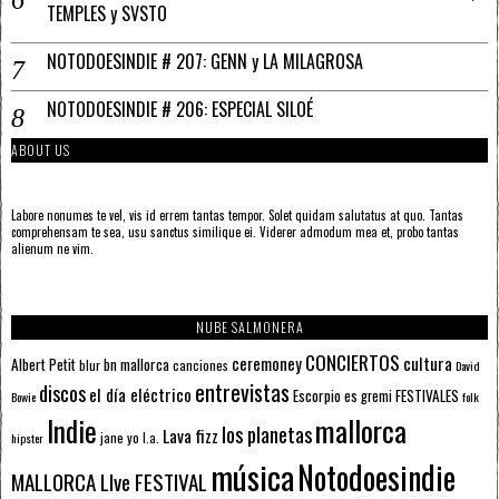
TEMPLES y SVSTO
NOTODOESINDIE # 207: GENN y LA MILAGROSA
NOTODOESINDIE # 206: ESPECIAL SILOÉ
ABOUT US
Labore nonumes te vel, vis id errem tantas tempor. Solet quidam salutatus at quo. Tantas
comprehensam te sea, usu sanctus similique ei. Viderer admodum mea et, probo tantas
alienum ne vim.
NUBE SALMONERA
CONCIERTOS
ceremoney
cultura
Albert Petit
bn mallorca
blur
canciones
David
entrevistas
discos
el día eléctrico
Escorpio
FESTIVALES
es gremi
Bowie
folk
mallorca
Indie
los planetas
Lava fizz
jane yo
l.a.
hipster
música
Notodoesindie
MALLORCA LIve FESTIVAL