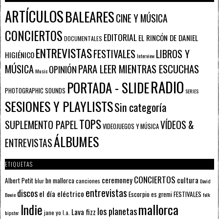
ARTÍCULOS
BALEARES
CINE Y MÚSICA
CONCIERTOS
EDITORIAL
EL RINCÓN DE DANIEL
DOCUMENTALES
ENTREVISTAS
FESTIVALES
LIBROS Y
HIGIÉNICO
Interview
PARA LEER MIENTRAS ESCUCHAS
MÚSICA
OPINIÓN
Music
RADIO
PORTADA - SLIDE
PHOTOGRAPHIC SOUNDS
SERIES
SESIONES Y PLAYLISTS
Sin categoría
TOPS
SUPLEMENTO PAPEL
VÍDEOS &
VIDEOJUEGOS Y MÚSICA
ÁLBUMES
ENTREVISTAS
ETIQUETAS
CONCIERTOS
ceremoney
cultura
Albert Petit
bn mallorca
blur
canciones
David
entrevistas
discos
el día eléctrico
Escorpio
FESTIVALES
es gremi
Bowie
folk
mallorca
Indie
los planetas
Lava fizz
jane yo
l.a.
hipster