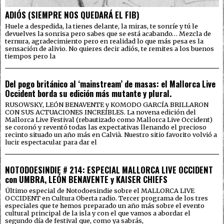
ADIÓS (SIEMPRE NOS QUEDARÁ EL FIB)
Huele a despedida, la tienes delante, la miras, te sonríe y tú le
devuelves la sonrisa pero sabes que se está acabando… Mezcla de
ternura, agradecimiento pero en realidad lo que más pesa es la
sensación de alivio. No quieres decir adiós, te remites a los buenos
tiempos pero la
Del pogo británico al ‘mainstream’ de masas: el Mallorca Live
Occident borda su edición más mutante y plural.
RUSOWSKY, LEÓN BENAVENTE y KOMODO GARCÍA BRILLARON
CON SUS ACTUACIONES INCREÍBLES. La novena edición del
Mallorca Live Festival (rebautizado como Mallorca Live Occident)
se coronó y reventó todas las expectativas llenando el precioso
recinto situado un año más en Calvià. Nuestro sitio favorito volvió a
lucir espectacular para dar el
NOTODOESINDIE # 214: ESPECIAL MALLORCA LIVE OCCIDENT
con UMBRA, LEÓN BENAVENTE y KAISER CHIEFS
Último especial de Notodoesindie sobre el MALLORCA LIVE
OCCIDENT en Cultura Oberta radio. Tercer programa de los tres
especiales que te hemos preparado un año más sobre el evento
cultural principal de la isla y con el que vamos a abordar el
segundo día de festival que, como ya sabrás,