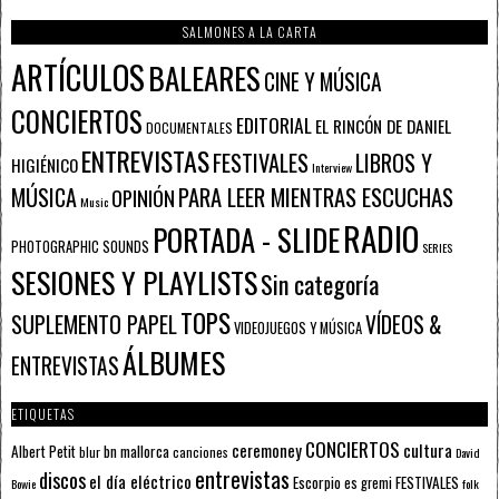
SALMONES A LA CARTA
ARTÍCULOS
BALEARES
CINE Y MÚSICA
CONCIERTOS
EDITORIAL
EL RINCÓN DE DANIEL
DOCUMENTALES
ENTREVISTAS
FESTIVALES
LIBROS Y
HIGIÉNICO
Interview
PARA LEER MIENTRAS ESCUCHAS
MÚSICA
OPINIÓN
Music
RADIO
PORTADA - SLIDE
PHOTOGRAPHIC SOUNDS
SERIES
SESIONES Y PLAYLISTS
Sin categoría
TOPS
SUPLEMENTO PAPEL
VÍDEOS &
VIDEOJUEGOS Y MÚSICA
ÁLBUMES
ENTREVISTAS
ETIQUETAS
CONCIERTOS
ceremoney
cultura
Albert Petit
bn mallorca
blur
canciones
David
entrevistas
discos
el día eléctrico
Escorpio
FESTIVALES
es gremi
Bowie
folk