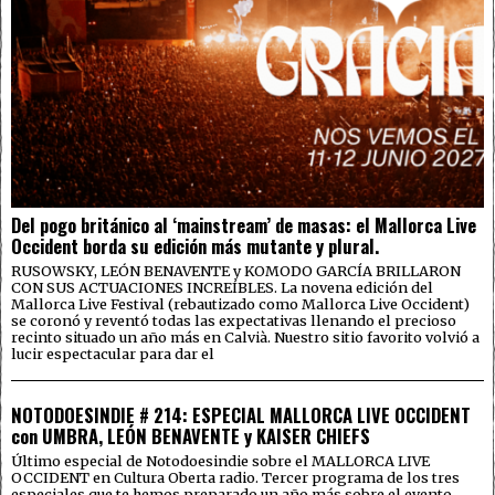
Del pogo británico al ‘mainstream’ de masas: el Mallorca Live
Occident borda su edición más mutante y plural.
RUSOWSKY, LEÓN BENAVENTE y KOMODO GARCÍA BRILLARON
CON SUS ACTUACIONES INCREÍBLES. La novena edición del
Mallorca Live Festival (rebautizado como Mallorca Live Occident)
se coronó y reventó todas las expectativas llenando el precioso
recinto situado un año más en Calvià. Nuestro sitio favorito volvió a
lucir espectacular para dar el
NOTODOESINDIE # 214: ESPECIAL MALLORCA LIVE OCCIDENT
con UMBRA, LEÓN BENAVENTE y KAISER CHIEFS
Último especial de Notodoesindie sobre el MALLORCA LIVE
OCCIDENT en Cultura Oberta radio. Tercer programa de los tres
especiales que te hemos preparado un año más sobre el evento