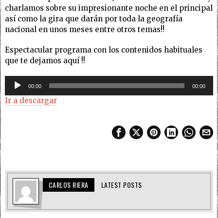
charlamos sobre su impresionante noche en el principal
así como la gira que darán por toda la geografía
nacional en unos meses entre otros temas!!
Espectacular programa con los contenidos habituales
que te dejamos aquí !!
Reproductor
00:00
00:00
de
Ir a descargar
audio
CARLOS RIERA
LATEST POSTS