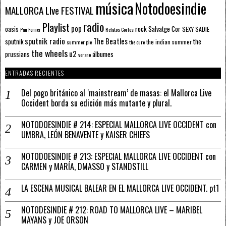
música
Notodoesindie
MALLORCA LIve FESTIVAL
radio
Playlist
pop
rock
Salvatge Cor
oasis
SEXY SADIE
Pau Forner
Relatos Cortos
sputnik radio
The Beatles
sputnik
the
the indian summer
summer pie
the cure
the wheels
u2
álbumes
prussians
verano
ENTRADAS RECIENTES
Del pogo británico al ‘mainstream’ de masas: el Mallorca Live
Occident borda su edición más mutante y plural.
NOTODOESINDIE # 214: ESPECIAL MALLORCA LIVE OCCIDENT con
UMBRA, LEÓN BENAVENTE y KAISER CHIEFS
NOTODOESINDIE # 213: ESPECIAL MALLORCA LIVE OCCIDENT con
CARMEN y MARÍA, DMASSO y STANDSTILL
LA ESCENA MUSICAL BALEAR EN EL MALLORCA LIVE OCCIDENT. pt1
NOTODESINDIE # 212: ROAD TO MALLORCA LIVE – MARIBEL
MAYANS y JOE ORSON