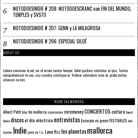
NOTODOESINDIE # 208: NOTODOESCRANC con FIN DEL MUNDO,
TEMPLES y SVSTO
NOTODOESINDIE # 207: GENN y LA MILAGROSA
NOTODOESINDIE # 206: ESPECIAL SILOÉ
ABOUT US
Labore nonumes te vel, vis id errem tantas tempor. Solet quidam salutatus at quo. Tantas
comprehensam te sea, usu sanctus similique ei. Viderer admodum mea et, probo tantas
alienum ne vim.
NUBE SALMONERA
CONCIERTOS
ceremoney
cultura
Albert Petit
bn mallorca
blur
canciones
David
entrevistas
discos
el día eléctrico
Escorpio
FESTIVALES
es gremi
Bowie
folk
mallorca
Indie
los planetas
Lava fizz
jane yo
l.a.
hipster